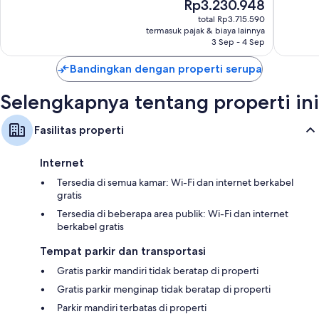
Harga
Rp3.230.948
Luar
Luar
sekarang
Biasa,
Biasa,
total Rp3.715.590
Rp3.230.948
termasuk pajak & biaya lainnya
113
1.000
3 Sep - 4 Sep
ulasan
ulasan
Bandingkan dengan properti serupa
Selengkapnya tentang properti ini
Fasilitas properti
Internet
Tersedia di semua kamar: Wi-Fi dan internet berkabel
gratis
Tersedia di beberapa area publik: Wi-Fi dan internet
berkabel gratis
Tempat parkir dan transportasi
Gratis parkir mandiri tidak beratap di properti
Gratis parkir menginap tidak beratap di properti
Parkir mandiri terbatas di properti