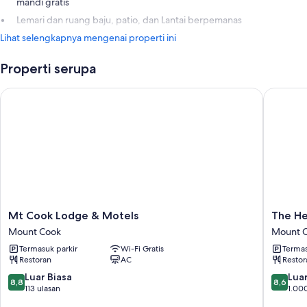
mandi gratis
Lemari dan ruang baju, patio, dan Lantai berpemanas
Lihat selengkapnya mengenai properti ini
Properti serupa
Mt Cook Lodge & Motels
The Her
Mt
The
Mt Cook Lodge & Motels
The He
Cook
Hermita
Mount Cook
Mount 
Lodge
Hotel
Termasuk parkir
Wi-Fi Gratis
Termas
&
Mount
Restoran
AC
Restor
Motels
Cook
Mount
Mount
8.8
8.6
Luar Biasa
Luar
8,8
8,6
Cook
Cook
dari
dari
113 ulasan
1.00
10,
10,