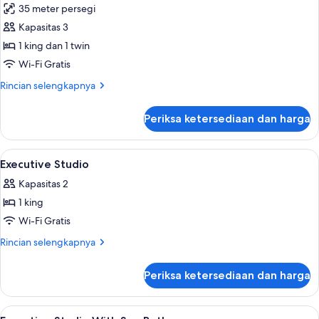
35 meter persegi
jet
foto
tub
Kapasitas 3
untuk
Studio
1 king dan 1 twin
Eksekutif
Wi-Fi Gratis
Rincian
Rincian selengkapnya
lebih
lanjut
Periksa ketersediaan dan harga
untuk
Studio
Eksekutif
Lihat
1
Executive Studio
semua
Kapasitas 2
foto
1 king
untuk
Executive
Wi-Fi Gratis
Studio
Rincian
Rincian selengkapnya
lebih
lanjut
Periksa ketersediaan dan harga
untuk
Executive
Studio
Lihat
1