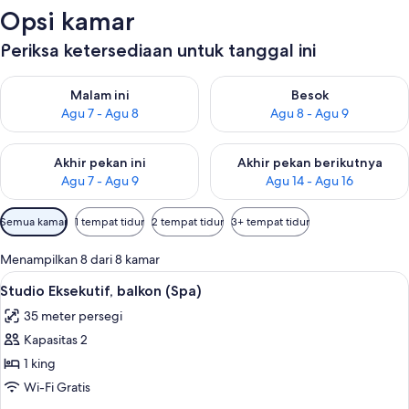
Opsi kamar
Periksa ketersediaan untuk tanggal ini
Periksa ketersediaan untuk malam ini Agu 7 - Agu 8
Periksa ketersediaan untuk be
Malam ini
Besok
Agu 7 - Agu 8
Agu 8 - Agu 9
Periksa ketersediaan untuk akhir pekan ini Agu 7 - Agu 9
Periksa ketersediaan untuk ak
Akhir pekan ini
Akhir pekan berikutnya
Agu 7 - Agu 9
Agu 14 - Agu 16
Filter
Semua kamar
1 tempat tidur
2 tempat tidur
3+ tempat tidur
tersedia
untuk
Menampilkan 8 dari 8 kamar
kamar
Lihat
Meja kerja, ruang kerja ramah laptop,
7
Studio Eksekutif, balkon (Spa)
semua
35 meter persegi
foto
Kapasitas 2
untuk
Studio
1 king
Eksekutif,
Wi-Fi Gratis
balkon