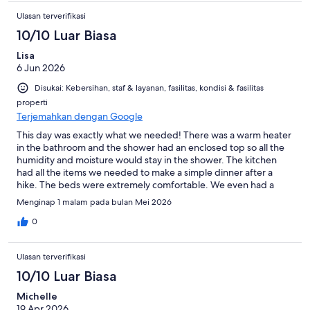
Ulasan terverifikasi
10/10 Luar Biasa
Lisa
6 Jun 2026
Disukai: Kebersihan, staf & layanan, fasilitas, kondisi & fasilitas
properti
Terjemahkan dengan Google
This day was exactly what we needed! There was a warm heater
in the bathroom and the shower had an enclosed top so all the
humidity and moisture would stay in the shower. The kitchen
had all the items we needed to make a simple dinner after a
hike. The beds were extremely comfortable. We even had a
nice dining table for the three of us extremely clean and
Menginap 1 malam pada bulan Mei 2026
modern.
0
Ulasan terverifikasi
10/10 Luar Biasa
Michelle
19 Apr 2026