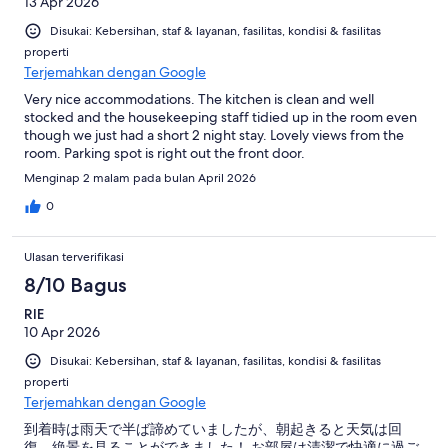
13 Apr 2026
Disukai: Kebersihan, staf & layanan, fasilitas, kondisi & fasilitas
properti
Terjemahkan dengan Google
Very nice accommodations. The kitchen is clean and well
stocked and the housekeeping staff tidied up in the room even
though we just had a short 2 night stay. Lovely views from the
room. Parking spot is right out the front door.
Menginap 2 malam pada bulan April 2026
0
Ulasan terverifikasi
8/10 Bagus
RIE
10 Apr 2026
Disukai: Kebersihan, staf & layanan, fasilitas, kondisi & fasilitas
properti
Terjemahkan dengan Google
到着時は雨天で半ば諦めていましたが、朝起きると天気は回
復、絶景を見ることができました！ お部屋は清潔で快適に過ご