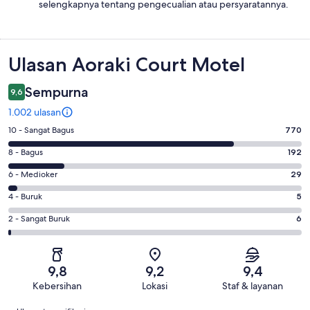
selengkapnya tentang pengecualian atau persyaratannya.
Ulasan
Ulasan Aoraki Court Motel
Sempurna
9,6
1.002 ulasan
Penilaian
10 - Sangat Bagus
770
10
Penilaian
8 - Bagus
192
-
8
Sangat
Penilaian
6 - Medioker
29
-
Bagus.
6
Bagus.
Penilaian
4 - Buruk
5
770
-
192
4
dari
Medioker.
Penilaian
2 - Sangat Buruk
6
dari
-
1002
29
2
1002
Buruk.
ulasan
dari
-
ulasan
5
1002
Sangat
dari
9,8
9,2
9,4
ulasan
Buruk.
1002
Kebersihan
Lokasi
Staf & layanan
6
ulasan
Ulasan
dari