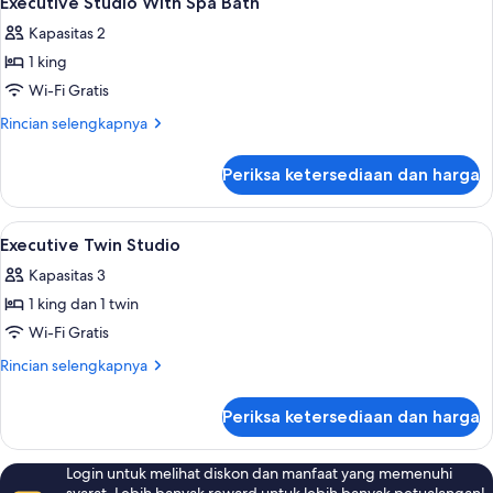
Executive Studio With Spa Bath
semua
Kapasitas 2
foto
1 king
untuk
Executive
Wi-Fi Gratis
Studio
Rincian
Rincian selengkapnya
With
lebih
lanjut
Spa
Periksa ketersediaan dan harga
untuk
Bath
Executive
Studio
Lihat
Meja kerja, ruang kerja ramah laptop,
2
With
Executive Twin Studio
semua
Spa
Kapasitas 3
Bath
foto
1 king dan 1 twin
untuk
Executive
Wi-Fi Gratis
Twin
Rincian
Rincian selengkapnya
Studio
lebih
lanjut
Periksa ketersediaan dan harga
untuk
Executive
Twin
Login untuk melihat diskon dan manfaat yang memenuhi
Studio