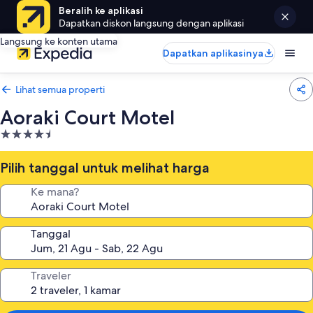
Beralih ke aplikasi
Dapatkan diskon langsung dengan aplikasi
Langsung ke konten utama
Dapatkan aplikasinya
Lihat semua properti
Aoraki Court Motel
Properti
bintang
4.5
Pilih tanggal untuk melihat harga
Ke mana?
Tanggal
Traveler