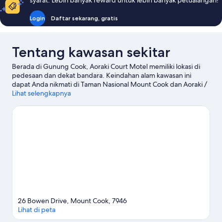
syarat. Lebih banyak reward untuk lebih banyak petualangan!
Login
Daftar sekarang, gratis
Tentang kawasan sekitar
Berada di Gunung Cook, Aoraki Court Motel memiliki lokasi di
pedesaan dan dekat bandara. Keindahan alam kawasan ini
dapat Anda nikmati di Taman Nasional Mount Cook dan Aoraki /
Gunung Cook. Jelajahi petualangan air di area ini dengan
Lihat selengkapnya
Berkayak dan tur perahu yang berada tak jauh, atau nikmati
keseruan outdoor dengan jalur hiking/sepeda dan panjat
tebing.
Kunjungi panduan perjalanan kami untuk Gunung Cook
Lihat Motel lainnya di Gunung Cook
26 Bowen Drive, Mount Cook, 7946
Lihat di peta