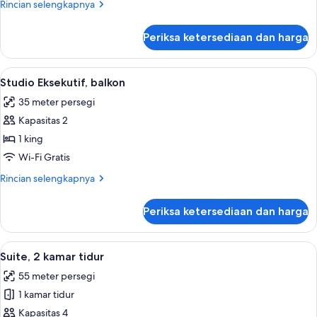
Rincian
Rincian selengkapnya
(Spa)
lebih
lanjut
Periksa ketersediaan dan harga
untuk
Studio
Eksekutif,
Lihat
Meja kerja, ruang kerja ramah laptop,
5
balkon
Studio Eksekutif, balkon
semua
(Spa)
35 meter persegi
foto
Kapasitas 2
untuk
Studio
1 king
Eksekutif,
Wi-Fi Gratis
balkon
Rincian
Rincian selengkapnya
lebih
lanjut
Periksa ketersediaan dan harga
untuk
Studio
Eksekutif,
Lihat
TV LCD dan lantai berpemanas
11
balkon
Suite, 2 kamar tidur
semua
55 meter persegi
foto
1 kamar tidur
untuk
Suite,
Kapasitas 4