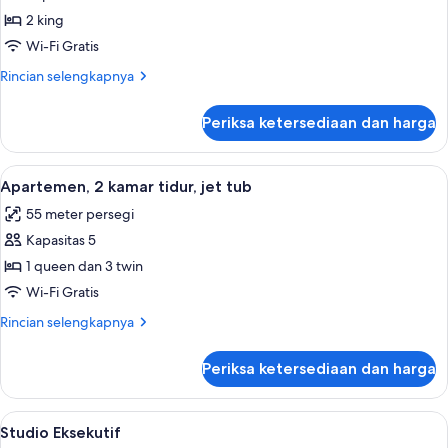
2
2 king
kamar
Wi-Fi Gratis
tidur
Rincian
Rincian selengkapnya
lebih
lanjut
Periksa ketersediaan dan harga
untuk
Suite,
2
Lihat
Apartemen, 2 kamar tidur, jet tub | Me
12
kamar
Apartemen, 2 kamar tidur, jet tub
semua
tidur
55 meter persegi
foto
Kapasitas 5
untuk
Apartemen,
1 queen dan 3 twin
2
Wi-Fi Gratis
kamar
Rincian
Rincian selengkapnya
tidur,
lebih
jet
lanjut
Periksa ketersediaan dan harga
untuk
tub
Apartemen,
2
Lihat
Studio Eksekutif | Meja kerja, ruang k
4
kamar
Studio Eksekutif
semua
tidur,