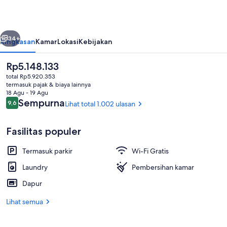
belumnya
Berikutnya
34+
Ringkasan
Kamar
Lokasi
Kebijakan
Harga
Rp5.148.133
saat
total Rp5.920.353
ini
termasuk pajak & biaya lainnya
Rp5.148.133
18 Agu - 19 Agu
Ulasan
Sempurna
9,6
Lihat total 1.002 ulasan
9,6 dari 10
Fasilitas populer
Suite, 2 kamar tidur | Meja kerja, rua
Termasuk parkir
Wi-Fi Gratis
Laundry
Pembersihan kamar
Dapur
Lihat semua