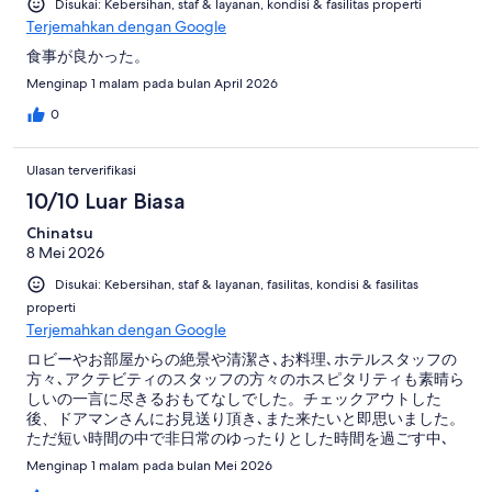
Disukai: Kebersihan, staf & layanan, kondisi & fasilitas properti
Terjemahkan dengan Google
食事が良かった。
Menginap 1 malam pada bulan April 2026
0
Ulasan terverifikasi
10/10 Luar Biasa
Chinatsu
8 Mei 2026
Disukai: Kebersihan, staf & layanan, fasilitas, kondisi & fasilitas
properti
Terjemahkan dengan Google
ロビーやお部屋からの絶景や清潔さ､お料理､ホテルスタッフの
方々､アクテビティのスタッフの方々のホスピタリティも素晴ら
しいの一言に尽きるおもてなしでした。チェックアウトした
後、ドアマンさんにお見送り頂き､また来たいと即思いました。
ただ短い時間の中で非日常のゆったりとした時間を過ごす中､
closeの30分くらい前からお風呂の更衣室のお掃除が始まるのは
Menginap 1 malam pada bulan Mei 2026
全てが素晴らしい中で少し残念に思いました。