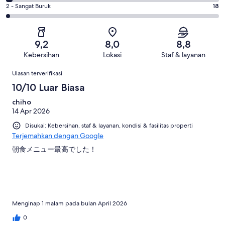
207
4
dari
Medioker.
Penilaian
2 - Sangat Buruk
18
dari
-
722
47
2
722
Buruk.
ulasan
dari
-
ulasan
25
722
Sangat
dari
9,2
8,0
8,8
ulasan
Buruk.
722
Kebersihan
Lokasi
Staf & layanan
18
ulasan
Ulasan
dari
Ulasan terverifikasi
722
10/10 Luar Biasa
ulasan
chiho
14 Apr 2026
Disukai: Kebersihan, staf & layanan, kondisi & fasilitas properti
Terjemahkan dengan Google
朝食メニュー最高でした！
Menginap 1 malam pada bulan April 2026
0