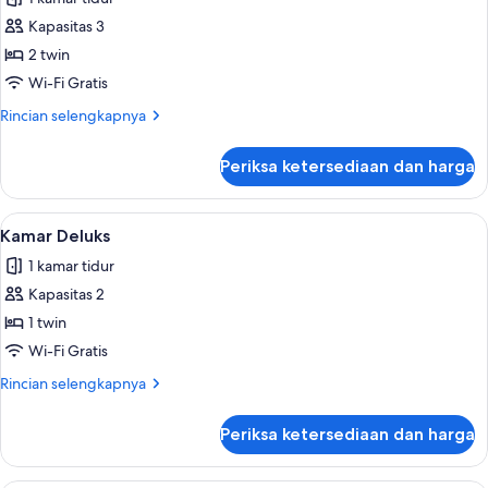
Tidur
foto
Twin
Kapasitas 3
untuk
(Sea
Suite,
2 twin
Side)
2
Wi-Fi Gratis
Tempat
Rincian
Rincian selengkapnya
Tidur
lebih
Twin
lanjut
Periksa ketersediaan dan harga
untuk
(Sea
Suite,
Side)
2
Lihat
Kamar Deluks | Brankas, meja kerja, ti
4
Tempat
Kamar Deluks
semua
Tidur
1 kamar tidur
Twin
foto
(Sea
Kapasitas 2
untuk
Side)
Kamar
1 twin
Deluks
Wi-Fi Gratis
Rincian
Rincian selengkapnya
lebih
lanjut
Periksa ketersediaan dan harga
untuk
Kamar
Deluks