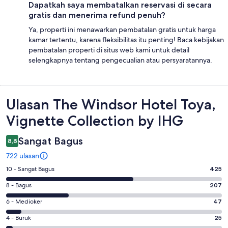
Dapatkah saya membatalkan reservasi di secara
gratis dan menerima refund penuh?
Ya, properti ini menawarkan pembatalan gratis untuk harga
kamar tertentu, karena fleksibilitas itu penting! Baca kebijakan
pembatalan properti di situs web kami untuk detail
selengkapnya tentang pengecualian atau persyaratannya.
Ulasan
Ulasan The Windsor Hotel Toya,
Vignette Collection by IHG
Sangat Bagus
8,8
722 ulasan
Penilaian
10 - Sangat Bagus
425
10
Penilaian
8 - Bagus
207
-
8
Sangat
Penilaian
6 - Medioker
47
-
Bagus.
6
Bagus.
Penilaian
4 - Buruk
25
425
-