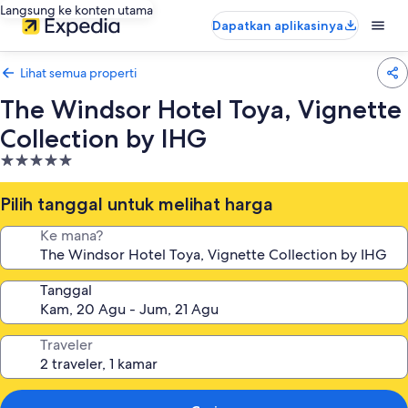
Langsung ke konten utama
Dapatkan aplikasinya
Lihat semua properti
The Windsor Hotel Toya, Vignette
Collection by IHG
Properti
bintang
5.0
Pilih tanggal untuk melihat harga
Ke mana?
Tanggal
Traveler