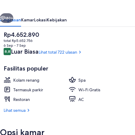
Toya,
Vignette
belumnya
Berikutnya
Collection
180+
Ringkasan
Kamar
Lokasi
Kebijakan
by
Harga
Rp4.652.890
IHG
saat
total Rp5.652.756
ini
6 Sep - 7 Sep
Rp4.652.890
Ulasan
Luar Biasa
8,8
Lihat total 722 ulasan
8,8 dari 10
Fasilitas populer
Kolam renang
Spa
Pemandangan dari properti
Termasuk parkir
Wi-Fi Gratis
Restoran
AC
Lihat semua
Opsi kamar