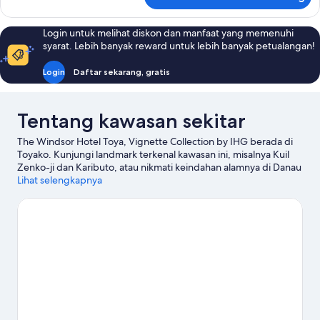
untuk
Suite,
1
Login untuk melihat diskon dan manfaat yang memenuhi
kamar
syarat. Lebih banyak reward untuk lebih banyak petualangan!
tidur
Login
Daftar sekarang, gratis
Tentang kawasan sekitar
The Windsor Hotel Toya, Vignette Collection by IHG berada di
Toyako. Kunjungi landmark terkenal kawasan ini, misalnya Kuil
Zenko-ji dan Kaributo, atau nikmati keindahan alamnya di Danau
Toya serta Taman Nasional Shikotsu-Toya. Resor Rusutsu dan
Lihat selengkapnya
Sobetsujohokanai juga patut untuk dikunjungi. Jelajahi
petualangan air di area ini dengan arung jeram sekitar, atau
nikmati keseruan outdoor dengan jalur hiking/sepeda,
menunggang kuda, dan sepeda gunung.
Kunjungi panduan
perjalanan kami untuk Toyako