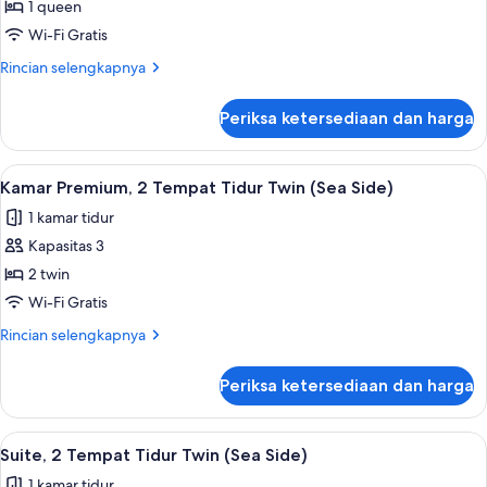
Kamar
1 queen
Premium,
Wi-Fi Gratis
1
Rincian
Rincian selengkapnya
Tempat
lebih
Tidur
lanjut
Periksa ketersediaan dan harga
untuk
Queen
Kamar
(Sea
Premium,
Lihat
Kamar Premium, 2 Tempat Tidur Twin (Se
Side)
4
1
Kamar Premium, 2 Tempat Tidur Twin (Sea Side)
semua
Tempat
1 kamar tidur
Tidur
foto
Queen
Kapasitas 3
untuk
(Sea
Kamar
2 twin
Side)
Premium,
Wi-Fi Gratis
2
Rincian
Rincian selengkapnya
Tempat
lebih
Tidur
lanjut
Periksa ketersediaan dan harga
untuk
Twin
Kamar
(Sea
Premium,
Lihat
Brankas, meja kerja, tirai kedap cahaya
Side)
4
2
Suite, 2 Tempat Tidur Twin (Sea Side)
semua
Tempat
1 kamar tidur