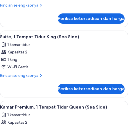
Tempat
Rincian
Rincian selengkapnya
Tidur
lebih
Twin
lanjut
Periksa ketersediaan dan harga
untuk
(Lake
Suite,
Side)
2
Lihat
Brankas, meja kerja, tirai kedap cahaya
2
Tempat
Suite, 1 Tempat Tidur King (Sea Side)
semua
Tidur
1 kamar tidur
Twin
foto
(Lake
Kapasitas 2
untuk
Side)
Suite,
1 king
1
Wi-Fi Gratis
Tempat
Rincian
Rincian selengkapnya
Tidur
lebih
King
lanjut
Periksa ketersediaan dan harga
untuk
(Sea
Suite,
Side)
1
Lihat
Kamar Premium, 1 Tempat Tidur Queen (S
4
Tempat
Kamar Premium, 1 Tempat Tidur Queen (Sea Side)
semua
Tidur
1 kamar tidur
King
foto
(Sea
Kapasitas 2
untuk
Side)