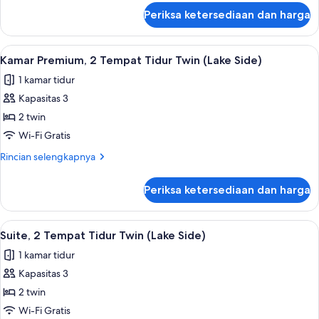
King
lanjut
Periksa ketersediaan dan harga
untuk
(Lake
Suite,
Side)
1
Lihat
Brankas, meja kerja, tirai kedap cahaya
4
Tempat
Kamar Premium, 2 Tempat Tidur Twin (Lake Side)
semua
Tidur
1 kamar tidur
King
foto
(Lake
Kapasitas 3
untuk
Side)
Kamar
2 twin
Premium,
Wi-Fi Gratis
2
Rincian
Rincian selengkapnya
Tempat
lebih
Tidur
lanjut
Periksa ketersediaan dan harga
untuk
Twin
Kamar
(Lake
Premium,
Lihat
Brankas, meja kerja, tirai kedap cahaya
Side)
5
2
Suite, 2 Tempat Tidur Twin (Lake Side)
semua
Tempat
1 kamar tidur
Tidur
foto
Twin
Kapasitas 3
untuk
(Lake
Suite,
2 twin
Side)
2
Wi-Fi Gratis