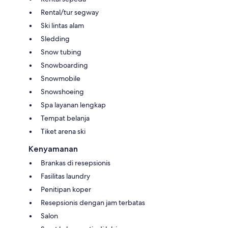
Rental/tur segway
Ski lintas alam
Sledding
Snow tubing
Snowboarding
Snowmobile
Snowshoeing
Spa layanan lengkap
Tempat belanja
Tiket arena ski
Kenyamanan
Brankas di resepsionis
Fasilitas laundry
Penitipan koper
Resepsionis dengan jam terbatas
Salon