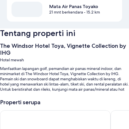
Mata Air Panas Toyako
21 mnt berkendara
- 15.2 km
Tentang properti ini
The Windsor Hotel Toya, Vignette Collection by
IHG
Hotel mewah
Manfaatkan lapangan golf, pemandian air panas mineral indoor, dan
minimarket di The Windsor Hotel Toya, Vignette Collection by IHG.
Pemain ski dan snowboard dapat menghabiskan waktu di lereng, di
hotel yang menawarkan ski lintas-alam, tiket ski, dan rental peralatan ski.
Untuk beristirahat dan rileks, kunjungi mata air panas/mineral atau hot
tub, dan manjakan diri Anda dengan perawatan wajah, body scrub, atau
Aromaterapi. Restoran masakan Prancis di properti ini, Gilligans Island,
Properti serupa
menawarkan sarapan, makan siang, dan makan malam. Nikmati aktivitas
di properti seperti seluncur salju, snow tubing, dan berkuda. Akses
WE Hotel Toya - Dusit Collection
Midorino
Internet nirkabel gratis serta pusat perbelanjaan di properti dan mini
golf tersedia untuk semua tamu.