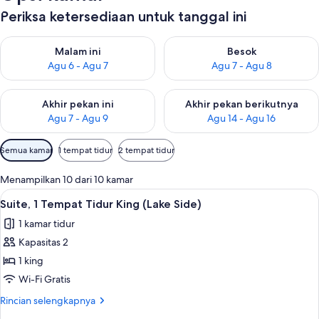
Periksa ketersediaan untuk tanggal ini
Periksa ketersediaan untuk malam ini Agu 6 - Agu 7
Periksa ketersediaan untuk be
Malam ini
Besok
Agu 6 - Agu 7
Agu 7 - Agu 8
Periksa ketersediaan untuk akhir pekan ini Agu 7 - Agu 9
Periksa ketersediaan untuk ak
Akhir pekan ini
Akhir pekan berikutnya
Agu 7 - Agu 9
Agu 14 - Agu 16
Filter
Semua kamar
1 tempat tidur
2 tempat tidur
tersedia
untuk
Menampilkan 10 dari 10 kamar
kamar
Lihat
Brankas, meja kerja, tirai kedap cahaya
3
Suite, 1 Tempat Tidur King (Lake Side)
semua
1 kamar tidur
foto
Kapasitas 2
untuk
Suite,
1 king
1
Wi-Fi Gratis
Tempat
Rincian
Rincian selengkapnya
Tidur
lebih