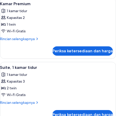
Lihat
Kamar Premium | Brankas, meja kerja, t
4
Kamar Premium
semua
1 kamar tidur
foto
Kapasitas 2
untuk
Kamar
1 twin
Premium
Wi-Fi Gratis
Rincian
Rincian selengkapnya
lebih
lanjut
Periksa ketersediaan dan harga
untuk
Kamar
Premium
Lihat
Suite, 1 kamar tidur | Brankas, meja ker
4
Suite, 1 kamar tidur
semua
1 kamar tidur
foto
Kapasitas 3
untuk
Suite,
2 twin
1
Wi-Fi Gratis
kamar
Rincian
Rincian selengkapnya
tidur
lebih
lanjut
Periksa ketersediaan dan harga