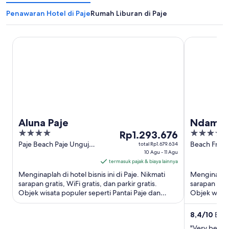
Penawaran Hotel di Paje
Rumah Liburan di Paje
Aluna Paje
Ndame Paje
Aluna Paje
Ndame P
4
Harga
4
Rp1.293.676
out
Rp1.293.676
out
Paje Beach Paje Unguja
Beach Front 
total Rp1.679.634
South Region
10 Agu - 11 Agu
Unguja Sou
of
per
of
termasuk pajak & biaya lainnya
5
malam
5
Menginaplah di hotel bisnis ini di Paje. Nikmati
Menginaplah 
dari
sarapan gratis, WiFi gratis, dan parkir gratis.
sarapan grati
10
Objek wisata populer seperti Pantai Paje dan
Objek wisata
Agu
Pantai Jambiani ...
Pantai Jambi
hingga
8,4
/
10
Bagus
11
"Very beauti