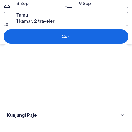
8 Sep
9 Sep
Tamu
1 kamar, 2 traveler
Paje
Cari
Jelajahi peta
Kunjungi Paje