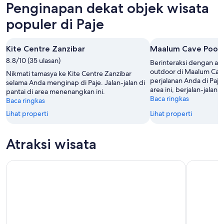
Penginapan dekat objek wisata
9
besok
Paje
Agu
malam,
untuk
populer di Paje
-
10
akhir
10
Agu
pekan
Kite Centre Zanzibar
Maalum Cave Pool
Agu
-
berikutnya,
8.8/10 (35 ulasan)
11
14
Berinteraksi dengan alam
Agu
Agu
outdoor di Maalum Cav
Nikmati tamasya ke Kite Centre Zanzibar
perjalanan Anda di Paje
-
selama Anda menginap di Paje. Jalan-jalan di
area ini, berjalan-jalanla
pantai di area menenangkan ini.
16
Baca ringkas
Baca ringkas
Agu
Lihat properti
Lihat properti
Atraksi wisata
Zanzibar Kunjungan ke Restoran Batu dan Tur Gua
Zanzibar: 