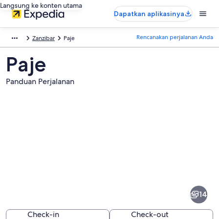
Langsung ke konten utama
Dapatkan aplikasinya
Rencanakan perjalanan Anda
Zanzibar
Paje
Paje
Panduan Perjalanan
Foto
dari
Paje
14
Check-in
Check-out