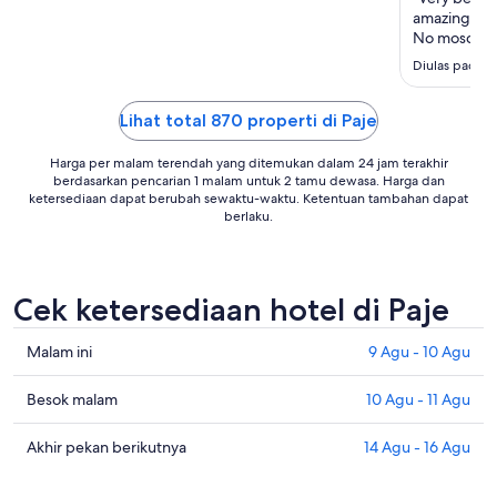
Agu
amazing infi
No moscito 
there is a l
Diulas pada t
breakfast. F
recommend
Lihat total 870 properti di Paje
Harga per malam terendah yang ditemukan dalam 24 jam terakhir
berdasarkan pencarian 1 malam untuk 2 tamu dewasa. Harga dan
ketersediaan dapat berubah sewaktu-waktu. Ketentuan tambahan dapat
berlaku.
Cek ketersediaan hotel di Paje
Cek
Malam ini
9 Agu - 10 Agu
harga
di
Cek
Besok malam
10 Agu - 11 Agu
Paje
harga
untuk
di
Cek
Akhir pekan berikutnya
14 Agu - 16 Agu
malam
Paje
harga
ini,
untuk
di