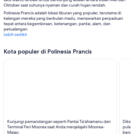
Oktober saat suhunya nyaman dan curah hujan rendah.
Polinesia Prancis adalah lokasi liburan yang populer, terutama di
kalangan mereka yang berbulan madu, menawarkan perpaduan
tepat antara kegembiraan, ketenangan, pantai, alam, dan
petualangan.
Lebih sedikit
Kota populer di Polinesia Prancis
Moorea-Maiao
Bora B
Kunjungi pemandangan seperti Pantai Ta'ahiamanu dan
Diken
Terken
Terminal Feri Moorea saat Anda menjelajahi Moorea-
pulau 
Maiao.
berpas