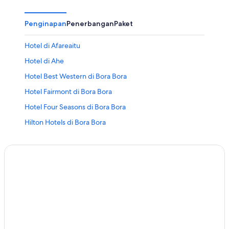
Penginapan
Penerbangan
Paket
Hotel di Afareaitu
Hotel di Ahe
Hotel Best Western di Bora Bora
Hotel Fairmont di Bora Bora
Hotel Four Seasons di Bora Bora
Hilton Hotels di Bora Bora
Hotel Independent di Bora Bora
Hotel di Bora Bora
Hotel di Cook's Bay
Hotel di Kepulauan Austral
Hotel di Kepulauan Leeward
Hotel di Kepulauan Marquesas