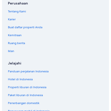
Hotel di Mahina
Perusahaan
Hotel di Makatea
Tentang Kami
Hotel di Makemo
Karier
Hotel di Mangareva
Buat daftar properti Anda
Hotel di Mataiva
Kemitraan
Hotel di Matira
Ruang berita
Hotel di Maupiti
Iklan
Hotel di Napuka
Hotel di Nunue
Jelajahi
Hotel di Opoa
Panduan perjalanan Indonesia
Hotel di Papeno'o
Hotel di Indonesia
Hotel di Parea
Properti liburan di Indonesia
Accor Hotels di Patio
Paket liburan di Indonesia
Marriott Hotels & Resorts di Patio
Penerbangan domestik
Hotel Independent di Raiatea
Penyewaan mobil di Indonesia