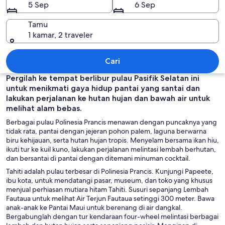
5 Sep
6 Sep
Tamu
1 kamar, 2 traveler
Polinesia Prancis
Cari
Pergilah ke tempat berlibur pulau Pasifik Selatan ini
untuk menikmati gaya hidup pantai yang santai dan
lakukan perjalanan ke hutan hujan dan bawah air untuk
melihat alam bebas.
Berbagai pulau Polinesia Prancis menawan dengan puncaknya yang
tidak rata, pantai dengan jejeran pohon palem, laguna berwarna
biru kehijauan, serta hutan hujan tropis. Menyelam bersama ikan hiu,
ikuti tur ke kuil kuno, lakukan perjalanan melintasi lembah berhutan,
dan bersantai di pantai dengan ditemani minuman cocktail.
Tahiti adalah pulau terbesar di Polinesia Prancis. Kunjungi Papeete,
ibu kota, untuk mendatangi pasar, museum, dan toko yang khusus
menjual perhiasan mutiara hitam Tahiti. Susuri sepanjang Lembah
Fautaua untuk melihat Air Terjun Fautaua setinggi 300 meter. Bawa
anak-anak ke Pantai Maui untuk berenang di air dangkal.
Bergabunglah dengan tur kendaraan four-wheel melintasi berbagai