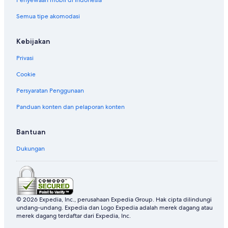
Hotel di Rotoava
Semua tipe akomodasi
Hotel di Rurutu
Hotel Four Seasons di Taha'a
Kebijakan
Hotel di Taha'a
Privasi
Hotel di Takapoto
Cookie
Hotel di Teavaro
Persyaratan Penggunaan
Hotel di Tefarerii
Panduan konten dan pelaporan konten
Hotel di Tevaitoa
Hotel di Tiarei
Bantuan
Hotel di To'ahotu
Dukungan
Hotel di Ua Huka
Hotel di Ua Pou
Accor Hotels di Uturoa
© 2026 Expedia, Inc., perusahaan Expedia Group. Hak cipta dilindungi
Hotel di Vaitape
undang-undang. Expedia dan Logo Expedia adalah merek dagang atau
Hotel Independent di Vaitoare
merek dagang terdaftar dari Expedia, Inc.