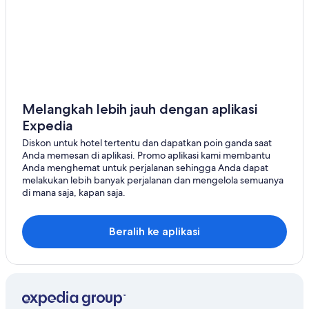
Hotel di Kepulauan Windward
Hotel di Faaa
Hotel di Fa'aone
Hotel di Fakarava
Hotel di Ha'apiti
Hotel di Hauru
Melangkah lebih jauh dengan aplikasi
Expedia
Hotel di Hitiaa O Te Ra
Diskon untuk hotel tertentu dan dapatkan poin ganda saat
Hotel di Huahine
Anda memesan di aplikasi. Promo aplikasi kami membantu
Hotel di Kauehi
Anda menghemat untuk perjalanan sehingga Anda dapat
melakukan lebih banyak perjalanan dan mengelola semuanya
Chalet di Kepulauan Tuamotu dan Gambier
di mana saja, kapan saja.
Istana di Kepulauan Tuamotu dan Gambier
Pousada di Kepulauan Tuamotu dan Gambier
Beralih ke aplikasi
Perumahan di Kepulauan Tuamotu dan Gambier
Town House di Kepulauan Tuamotu dan Gambier
Vila di Kepulauan Tuamotu dan Gambier