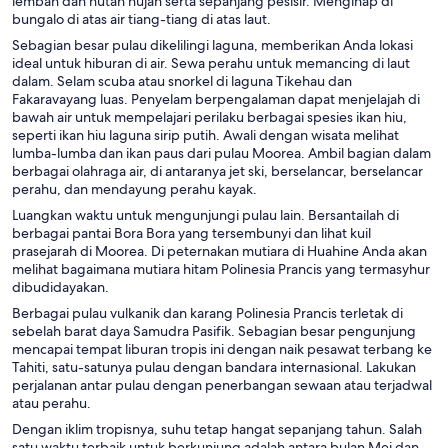
lembah dan hutan hujan serta sepanjang pesisir. Menginap di
bungalo di atas air tiang-tiang di atas laut.
Sebagian besar pulau dikelilingi laguna, memberikan Anda lokasi
ideal untuk hiburan di air. Sewa perahu untuk memancing di laut
dalam. Selam scuba atau snorkel di laguna Tikehau dan
Fakaravayang luas. Penyelam berpengalaman dapat menjelajah di
bawah air untuk mempelajari perilaku berbagai spesies ikan hiu,
seperti ikan hiu laguna sirip putih. Awali dengan wisata melihat
lumba-lumba dan ikan paus dari pulau Moorea. Ambil bagian dalam
berbagai olahraga air, di antaranya jet ski, berselancar, berselancar
perahu, dan mendayung perahu kayak.
Luangkan waktu untuk mengunjungi pulau lain. Bersantailah di
berbagai pantai Bora Bora yang tersembunyi dan lihat kuil
prasejarah di Moorea. Di peternakan mutiara di Huahine Anda akan
melihat bagaimana mutiara hitam Polinesia Prancis yang termasyhur
dibudidayakan.
Berbagai pulau vulkanik dan karang Polinesia Prancis terletak di
sebelah barat daya Samudra Pasifik. Sebagian besar pengunjung
mencapai tempat liburan tropis ini dengan naik pesawat terbang ke
Tahiti, satu-satunya pulau dengan bandara internasional. Lakukan
perjalanan antar pulau dengan penerbangan sewaan atau terjadwal
atau perahu.
Dengan iklim tropisnya, suhu tetap hangat sepanjang tahun. Salah
satu waktu terbaik untuk berkunjung adalah antara bulan Mei dan