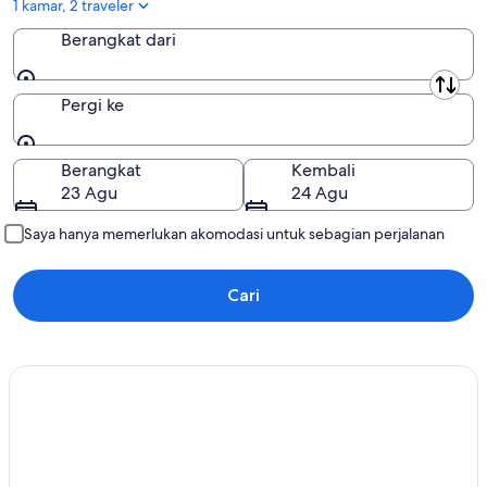
-
1 kamar, 2 traveler
16
Berangkat dari
Agu
Berangkat dari
Pergi ke
Pergi ke
Berangkat
Kembali
23 Agu
24 Agu
Saya hanya memerlukan akomodasi untuk sebagian perjalanan
Cari