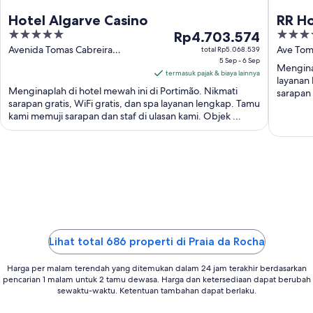
Hotel Algarve Casino
RR Ho
5
Harga
4
Rp4.703.574
out
Rp4.703.574
out
Avenida Tomas Cabreira
Ave Tom
total Rp5.068.539
Portimão Faro
5 Sep - 6 Sep
of
per
of
Menginap
termasuk pajak & biaya lainnya
5
malam
5
layanan
Menginaplah di hotel mewah ini di Portimão. Nikmati
dari
sarapan 
sarapan gratis, WiFi gratis, dan spa layanan lengkap. Tamu
5
kami memuji sarapan dan staf di ulasan kami. Objek ...
Sep
hingga
6
Sep
Lihat total 686 properti di Praia da Rocha
Harga per malam terendah yang ditemukan dalam 24 jam terakhir berdasarkan
pencarian 1 malam untuk 2 tamu dewasa. Harga dan ketersediaan dapat berubah
sewaktu-waktu. Ketentuan tambahan dapat berlaku.