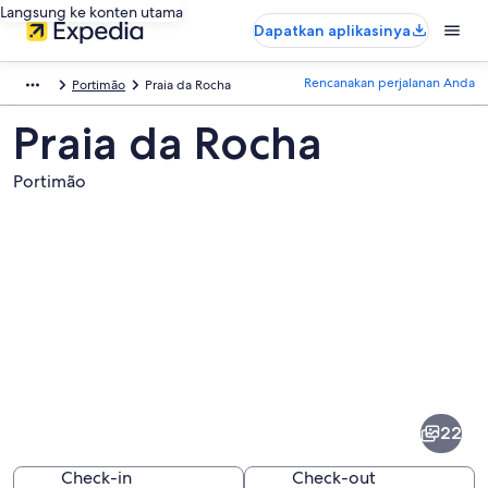
Langsung ke konten utama
Dapatkan aplikasinya
Rencanakan perjalanan Anda
Portimão
Praia da Rocha
Praia da Rocha
Portimão
Foto
dari
Praia
22
da
Rocha
Check-in
Check-out