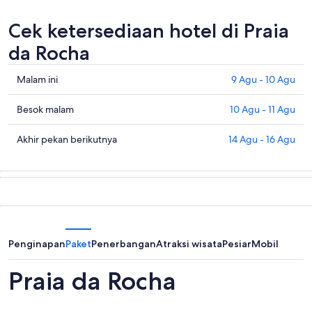
Cek ketersediaan hotel di Praia
da Rocha
Cek
Malam ini
9 Agu - 10 Agu
harga
di
Cek
Besok malam
10 Agu - 11 Agu
Praia
harga
da
di
Cek
Akhir pekan berikutnya
14 Agu - 16 Agu
Rocha
Praia
harga
untuk
da
di
malam
Rocha
Praia
ini,
untuk
da
9
besok
Rocha
Agu
malam,
untuk
-
10
akhir
Penginapan
Paket
Penerbangan
Atraksi wisata
Pesiar
Mobil
10
Agu
pekan
Agu
-
berikutnya,
Praia da Rocha
11
14
Agu
Agu