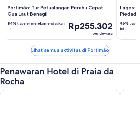
Portimão: Tur Petualangan Perahu Cepat
Lagos: P
Gua Laut Benagil
Piedade
Rp255.302
84%
traveler merekomendasikan
96%
trave
ini
ini
per dewasa
Lihat semua aktivitas di Portimão
Penawaran Hotel di Praia da
Rocha
Hotel Algarve Casino
RR Hotel