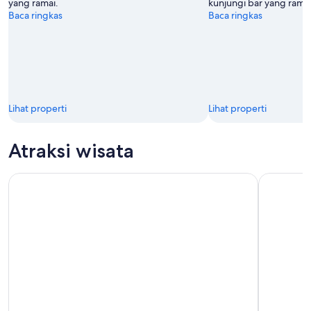
yang ramai.
kunjungi bar yang ramai
Baca ringkas
Baca ringkas
Lihat properti
Lihat properti
Atraksi wisata
Portimão: Tur Petualangan Perahu Cepat Gua Laut Benagil
Lagos: Pes