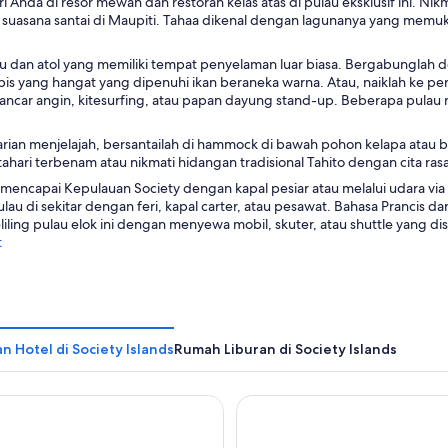
e
i Anda di resor mewah dan restoran kelas atas di pulau eksklusif ini. Ni
u
r
i suasana santai di Maupiti. Tahaa dikenal dengan lagunanya yang mem
k
b
a
u
u dan atol yang memiliki tempat penyelaman luar biasa. Bergabunglah de
d
k
pis yang hangat yang dipenuhi ikan beraneka warna. Atau, naiklah ke pera
i
a
ancar angin, kitesurfing, atau papan dayung stand-up. Beberapa pulau 
j
d
e
i
n
rian menjelajah, bersantailah di hammock di bawah pohon kelapa atau ber
j
d
ahari terbenam atau nikmati hidangan tradisional Tahito dengan cita rasa
e
e
n
encapai Kepulauan Society dengan kapal pesiar atau melalui udara via Ba
l
d
lau di sekitar dengan feri, kapal carter, atau pesawat. Bahasa Prancis 
a
e
iling pulau elok ini dengan menyewa mobil, skuter, atau shuttle yang dis
b
l
t
a
a
r
b
u
a
r
u
 Hotel di Society Islands
Rumah Liburan di Society Islands
stin Bora Bora Resort & Spa
Hilton Hotel Tahiti