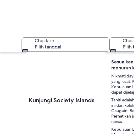
Check-in
Chec
Pilih tanggal
Pilih
Jelajahi peta
Sesuaikan
menurun ke
Nikmati day
yang lezat.
Kepulauan Le
dapat dijel
Society Islands
Kunjungi Society Islands
Tahiti adala
ini dan kol
Gauguin. Bar
Perhatikan j
nanas.
Kepulauan 