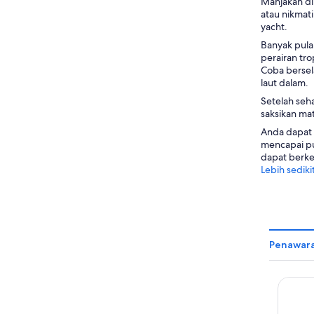
Manjakan dir
atau nikmat
yacht.
Banyak pula
perairan tro
Coba bersel
laut dalam.
Setelah seha
saksikan mat
Anda dapat m
mencapai pu
dapat berkel
Lebih sediki
Penawaran
The We