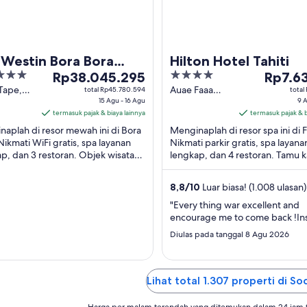
 Westin Bora Bora
Hilton Hotel Tahiti
Harga
4
Harga
ort & Spa
Rp38.045.295
Rp7.6
Rp38.045.295
out
Rp7.638.
Tape,
Auae Faaa
total Rp45.780.594
total
0 Bora
15 Agu - 16 Agu
Faaa
9 
per
of
per
Bora
termasuk pajak & biaya lainnya
Windward
termasuk pajak & b
malam
5
malam
Islands
aplah di resor mewah ini di Bora
Menginaplah di resor spa ini di 
dari
dari
Nikmati WiFi gratis, spa layanan
Nikmati parkir gratis, spa layana
15
9
p, dan 3 restoran. Objek wisata
lengkap, dan 4 restoran. Tamu 
Agu
Agu
r seperti Pantai Matira dan Le
memuji kolam renang dan staf di
hingga
hingga
en ...
kami. Objek ...
8,8
/
10
Luar biasa! (1.008 ulasan)
16
10
Agu
Agu
"Every thing war excellent and
encourage me to come back !Ins
Diulas pada tanggal 8 Agu 2026
Lihat total 1.307 properti di So