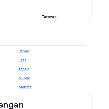
Taravao
Papao
Faaa
Taha'a
Nunue
Mahina
Afaahiti
dengan