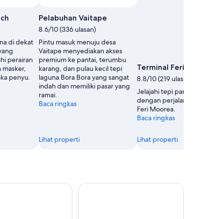
ach
Pelabuhan Vaitape
8.6/10 (336 ulasan)
una di dekat
Pintu masuk menuju desa
yang
Vaitape menyediakan akses
hi perairan
premium ke pantai, terumbu
Terminal Feri Moorea
 masker,
karang, dan pulau kecil tepi
aka penyu.
laguna Bora Bora yang sangat
8.8/10 (219 ulasan)
indah dan memiliki pasar yang
Jelajahi tepi pantai di Vaiar
ramai.
dengan perjalanan ke Term
Baca ringkas
Feri Moorea.
Baca ringkas
Lihat properti
Lihat properti