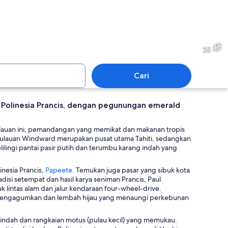
slands
Society Islands
25
Cari
 Polinesia Prancis, dengan pegunungan emerald
slands
Society Islands
ulauan ini, pemandangan yang memikat dan makanan tropis
 Kepulauan Windward merupakan pusat utama Tahiti, sedangkan
lilingi pantai pasir putih dan terumbu karang indah yang
T
inesia Prancis,
Papeete
. Temukan juga pasar yang sibuk kota
e
si setempat dan hasil karya seniman Prancis, Paul
r
k lintas alam dan jalur kendaraan four-wheel-drive.
b
mengagumkan dan lembah hijau yang menaungi perkebunan
u
k
a indah dan rangkaian motus (pulau kecil) yang memukau.
a