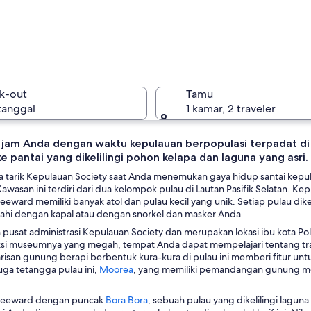
Society I
k-out
Tamu
 tanggal
1 kamar, 2 traveler
 jam Anda dengan waktu kepulauan berpopulasi terpadat di
 pantai yang dikelilingi pohon kelapa dan laguna yang asri.
Society I
a tarik Kepulauan Society saat Anda menemukan gaya hidup santai kep
 Kawasan ini terdiri dari dua kelompok pulau di Lautan Pasifik Selatan.
eward memiliki banyak atol dan pulau kecil yang unik. Setiap pulau dike
ajahi dengan kapal atau dengan snorkel dan masker Anda.
h pusat administrasi Kepulauan Society dan merupakan lokasi ibu kota Pol
eksi museumnya yang megah, tempat Anda dapat mempelajari tentang tradi
isan gunung berapi berbentuk kura-kura di pulau ini memberi fitur untu
T
uga tetangga pulau ini,
Moorea
, yang memiliki pemandangan gunung 
e
r
T
Leeward dengan puncak
Bora Bora
, sebuah pulau yang dikelilingi lagun
b