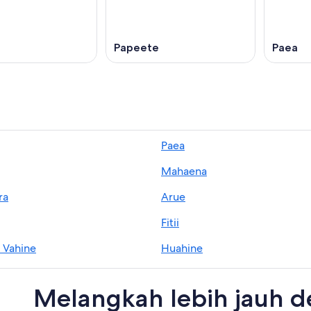
Papeete
Paea
Paea
Mahaena
ra
Arue
Fitii
 Vahine
Huahine
Papara
Melangkah lebih jauh 