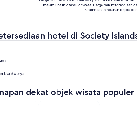
Harga per malam terendah yang ditemukan dalam 24 jam te
malam untuk 2 tamu dewasa. Harga dan ketersediaan d
Ketentuan tambahan dapat ber
etersediaan hotel di Society Island
lam
an berikutnya
napan dekat objek wisata populer d
ya,