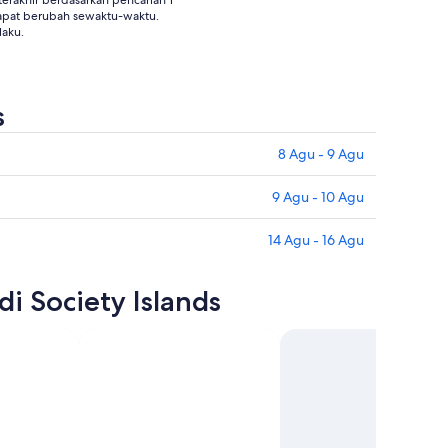
rakhir berdasarkan pencarian 1
apat berubah sewaktu-waktu.
laku.
s
8 Agu - 9 Agu
9 Agu - 10 Agu
14 Agu - 16 Agu
i Society Islands