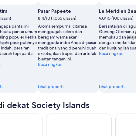
tira
Pasar Papeete
Le Meridien Be
ulasan)
8.4/10 (1.055 ulasan)
9.0/10 (106 ulasan)
gapa pantai ini
Aroma sempurna, citarasa
Bersantailah di lag
ah satu pantai umum
menggugah selera dan
Gunung Otemanu 
ling populer ketika
beragam warna akan
memukau dan jelaja
ajahi pasir putihnya
menggoda indra Anda di pasar
dengan snorkel dan
 indah, perairan
tradisional yang dipenuhi buah
dan kunjungilah su
daerah tepi pantai
eksotis, ikan tropis, dan artefak
Baca ringkas
buatan tangan ini.
s
Baca ringkas
ti
Lihat properti
Lihat properti
di dekat Society Islands