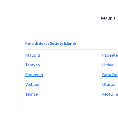
Maupiti
Kota di dekat Society Islands
Maupiti
Papeete
Taravao
Hitiaa
Papeno'o
Bora Bo
Vaitape
Uturoa
Temae
Motu Ta
Tiarei
Opoa
Hauru