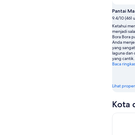
Agu
Agu
-
Pantai Ma
16
9.4/10 (461 
Agu
Ketahui men
menjadi sal
Bora Bora pa
Anda menjel
yang sangat
laguna dan 
yang cantik.
Baca ringka
Lihat proper
Kota 