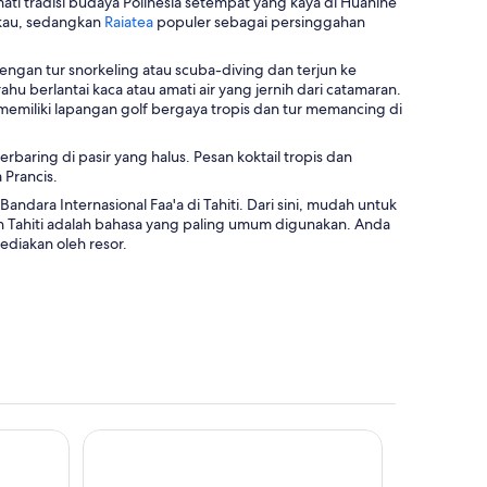
kmati tradisi budaya Polinesia setempat yang kaya di Huahine
d
T
ukau, sedangkan
Raiatea
populer sebagai persinggahan
i
e
j
r
ngan tur snorkeling atau scuba-diving dan terjun ke
e
b
hu berlantai kaca atau amati air yang jernih dari catamaran.
n
u
memiliki lapangan golf bergaya tropis dan tur memancing di
d
k
e
a
l
baring di pasir yang halus. Pesan koktail tropis dan
d
a
 Prancis.
i
b
j
ndara Internasional Faa'a di Tahiti. Dari sini, mudah untuk
a
e
dan Tahiti adalah bahasa yang paling umum digunakan. Anda
r
n
ediakan oleh resor.
u
d
e
l
a
b
a
r
u
Boutique Hotel Kon Tiki Tahiti