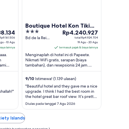
Boutique Hotel Kon Tiki
3
Harga
38.134
Tahiti
Rp4.240.927
134
out
Rp4.240.927
Bd de la Reine
 Rp9.161.506
total Rp4.924.704
Agu - 10 Agu
Pomare IV
19 Agu - 20 Agu
of
per
iaya lainnya
Papeete Îles
termasuk pajak & biaya lainnya
5
malam
du Vent
Faaa.
Menginaplah di hotel ini di Papeete.
dari
n
Nikmati WiFi gratis, sarapan (biaya
19
kami
tambahan), dan resepsionis 24 jam.
Agu
 ulasan
Tamu kami memuji staf dan kebersihan
hingga
kamar di ulasan ...
9
/
10
Istimewa! (1.139 ulasan)
20
Agu
"Beautiful hotel and they gave me a nice
hallah!"
upgrade. I think I had the best room in
the hotel great bar roof view. It’s pretty
much a brand new hotel. They redid it
Diulas pada tanggal 7 Agu 2026
all. Close to the airport and just across
the street from the ferries."
ciety Islands