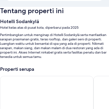
Tentang properti ini
Hotelli Sodankylä
Hotel kelas atas di pusat kota, diperbarui pada 2025
Pertimbangkan untuk menginap di Hotelli Sodankylä serta manfaatkan
sarapan prasmanan gratis, teras rooftop, dan galeri seni di properti.
Luangkan waktu untuk bersantai di spa yang ada di properti. Nikmati
sarapan, makan siang, dan makan malam di dua restoran yang ada di
properti ini. Akses Internet nirkabel gratis serta fasilitas penatu dan bar
tersedia untuk semua tamu.
Anda juga akan menemukan manfaat seperti:
Properti serupa
Parkir mandiri gratis gratis
Hotel Karhu
Santa's 
Stasiun isi daya mobil listrik, 6 ruang rapat, dan toko souvenir
Penitipan koper, koran gratis, dan buku
Room features
All 127 rooms offer comforts such as laptop-friendly workspaces, in
addition to perks like free WiFi and minibars.