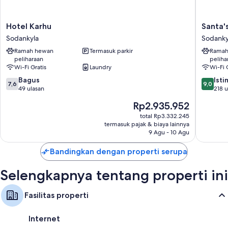
Manfaat ekstra termasuk:
Shower rainfall, kloset, dan pengering rambut
Hotel
Santa's
Hotel Karhu
Santa'
Karhu
Hotel
Smart TV 55-inci dengan layanan streaming dan digital
Sodankyla
Sodanky
Sodankyla
Aurora
Lemari dan ruang baju, setiap hari, dan meja tulis
Ramah hewan
Termasuk parkir
Ramah
&
peliharaan
peliha
Igloos
Wi-Fi Gratis
Laundry
Wi-Fi 
Sodanky
7.6
9.0
Bagus
Ist
7,6
9,0
dari
dari
49 ulasan
218 u
10,
10,
Harga
Rp2.935.952
Bagus,
Istimew
sekarang
49
218
total Rp3.332.245
Rp2.935.952
termasuk pajak & biaya lainnya
ulasan
ulasan
9 Agu - 10 Agu
Bandingkan dengan properti serupa
Selengkapnya tentang properti ini
Fasilitas properti
Internet