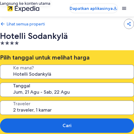
Langsung ke konten utama
Dapatkan aplikasinya
Lihat semua properti
Hotelli Sodankylä
Properti
bintang
4.0
Pilih tanggal untuk melihat harga
Ke mana?
Tanggal
Traveler
Cari