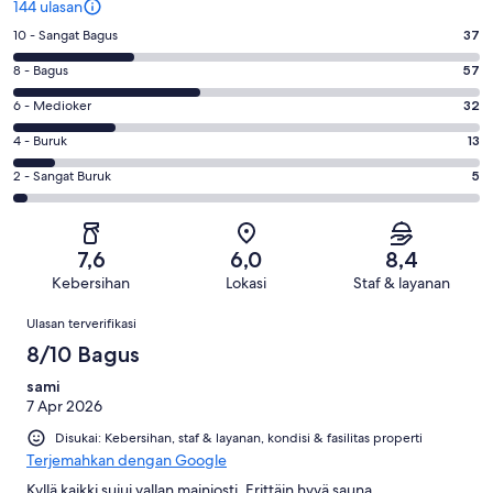
144 ulasan
Penilaian
10 - Sangat Bagus
37
10
Penilaian
8 - Bagus
57
-
8
Sangat
Penilaian
6 - Medioker
32
-
Bagus.
6
Bagus.
Penilaian
4 - Buruk
13
37
-
57
4
dari
Medioker.
Penilaian
2 - Sangat Buruk
5
dari
-
144
32
2
144
Buruk.
ulasan
dari
-
ulasan
13
144
Sangat
dari
7,6
6,0
8,4
ulasan
Buruk.
144
Kebersihan
Lokasi
Staf & layanan
5
ulasan
Ulasan
dari
Ulasan terverifikasi
144
8/10 Bagus
ulasan
sami
7 Apr 2026
Disukai: Kebersihan, staf & layanan, kondisi & fasilitas properti
Terjemahkan dengan Google
Kyllä kaikki sujui vallan mainiosti. Erittäin hyvä sauna.