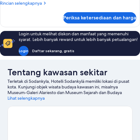
Rincian
Rincian selengkapnya
Tempat
lebih
Tidur
lanjut
Periksa ketersediaan dan harga
untuk
Twin
Kamar
Twin
Login untuk melihat diskon dan manfaat yang memenuhi
Standar,
syarat. Lebih banyak reward untuk lebih banyak petualangan!
2
Tempat
Login
Daftar sekarang, gratis
Tidur
Twin
Tentang kawasan sekitar
Terletak di Sodankyla, Hotelli Sodankylä memiliki lokasi di pusat
kota. Kunjungi objek wisata budaya kawasan ini, misalnya
Museum-Galeri Alariesto dan Museum Sejarah dan Budaya
Lokal, Anda juga bisa singgah di landmark setempat seperti
Lihat selengkapnya
Gereja Tua Sodankyla. Meluncurlah di lereng area ini dengan ski
lintas-alam dan ski lereng, serta jangan lupa untuk mencoba ice
skating dan snowshoeing.
Kunjungi panduan perjalanan kami
untuk Sodankyla