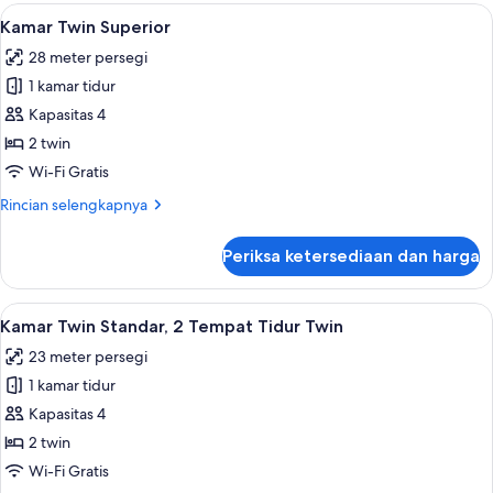
Twin
Lihat
Kamar Twin Superior | Minibar, meja k
9
Standar
Kamar Twin Superior
semua
28 meter persegi
foto
1 kamar tidur
untuk
Kamar
Kapasitas 4
Twin
2 twin
Superior
Wi-Fi Gratis
Rincian
Rincian selengkapnya
lebih
lanjut
Periksa ketersediaan dan harga
untuk
Kamar
Twin
Lihat
Minibar, meja kerja, ruang kerja ramah
9
Superior
Kamar Twin Standar, 2 Tempat Tidur Twin
semua
23 meter persegi
foto
1 kamar tidur
untuk
Kamar
Kapasitas 4
Twin
2 twin
Standar,
Wi-Fi Gratis
2