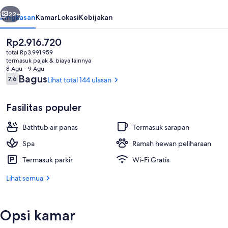
belumnya
Berikutnya
22+
Ringkasan
Kamar
Lokasi
Kebijakan
Harga
Rp2.916.720
saat
total Rp3.991.959
ini
termasuk pajak & biaya lainnya
Rp2.916.720
8 Agu - 9 Agu
Ulasan
Bagus
7,6
Lihat total 144 ulasan
7,6 dari 10
Fasilitas populer
2 restoran; melayani sarapan, makan
Bathtub air panas
Termasuk sarapan
Spa
Ramah hewan peliharaan
Termasuk parkir
Wi-Fi Gratis
Lihat semua
Opsi kamar