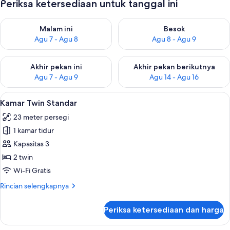
Periksa ketersediaan untuk tanggal ini
Periksa ketersediaan untuk malam ini Agu 7 - Agu 8
Periksa ketersediaan untuk be
Malam ini
Besok
Agu 7 - Agu 8
Agu 8 - Agu 9
Periksa ketersediaan untuk akhir pekan ini Agu 7 - Agu 9
Periksa ketersediaan untuk ak
Akhir pekan ini
Akhir pekan berikutnya
Agu 7 - Agu 9
Agu 14 - Agu 16
Lihat
Minibar, meja kerja, ruang kerja ramah
9
Kamar Twin Standar
semua
23 meter persegi
foto
1 kamar tidur
untuk
Kamar
Kapasitas 3
Twin
2 twin
Standar
Wi-Fi Gratis
Rincian
Rincian selengkapnya
lebih
lanjut
Periksa ketersediaan dan harga
untuk
Kamar