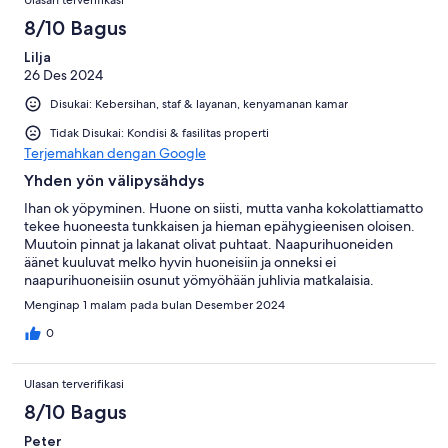
8/10 Bagus
Lilja
26 Des 2024
Disukai: Kebersihan, staf & layanan, kenyamanan kamar
Tidak Disukai: Kondisi & fasilitas properti
Terjemahkan dengan Google
Yhden yön välipysähdys
Ihan ok yöpyminen. Huone on siisti, mutta vanha kokolattiamatto
tekee huoneesta tunkkaisen ja hieman epähygieenisen oloisen.
Muutoin pinnat ja lakanat olivat puhtaat. Naapurihuoneiden
äänet kuuluvat melko hyvin huoneisiin ja onneksi ei
naapurihuoneisiin osunut yömyöhään juhlivia matkalaisia.
Aamupala oli maistuva. Hieman päivitystä yleisilmeeseen olisi
Menginap 1 malam pada bulan Desember 2024
paikallaan!
0
Ulasan terverifikasi
8/10 Bagus
Peter