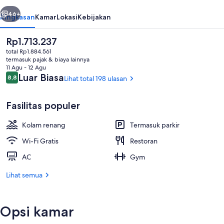
Sydney
belumnya
Berikutnya
46+
Ringkasan
Kamar
Lokasi
Kebijakan
Harga
Rp1.713.237
saat
total Rp1.884.561
ini
termasuk pajak & biaya lainnya
Rp1.713.237
11 Agu - 12 Agu
Ulasan
Luar Biasa
8,8
Lihat total 198 ulasan
8,8 dari 10
Fasilitas populer
Melayani sarapan, makan siang, dan
Kolam renang
Termasuk parkir
Wi-Fi Gratis
Restoran
AC
Gym
Lihat semua
Opsi kamar