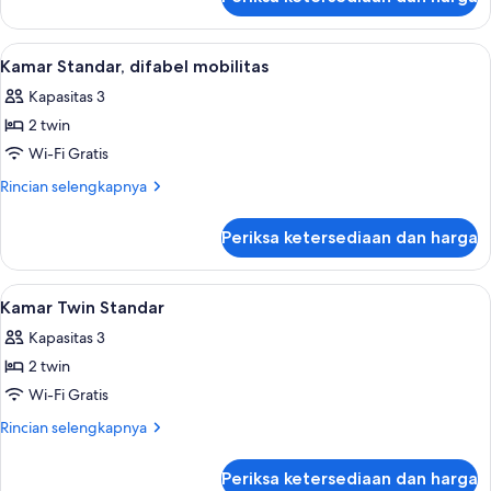
untuk
(Share)
Kamar
Quadruple,
Lihat
Brankas, meja kerja, tirai kedap cahaya
6
Beberapa
Kamar Standar, difabel mobilitas
semua
Tempat
Kapasitas 3
Tidur
foto
(Share)
2 twin
untuk
Kamar
Wi-Fi Gratis
Standar,
Rincian
Rincian selengkapnya
difabel
lebih
lanjut
mobilitas
Periksa ketersediaan dan harga
untuk
Kamar
Standar,
Lihat
Brankas, meja kerja, tirai kedap cahaya
7
difabel
Kamar Twin Standar
semua
mobilitas
Kapasitas 3
foto
2 twin
untuk
Kamar
Wi-Fi Gratis
Twin
Rincian
Rincian selengkapnya
Standar
lebih
lanjut
Periksa ketersediaan dan harga
untuk