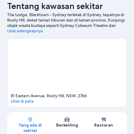
Tentang kawasan sekitar
The Lodge, Blacktown - Sydney terletak di Sydney, tepatnya di
Rooty Hill, dekat taman hiburan dan di taman provinsi. Kunjungi
objek wisata budaya seperti Sydney Coliseum Theatre dan
Pertanian Bella Vista, atau jelajahi sejumlah aktivitas yang ada di
Lihat selengkapnya
Eastlakes Golf Course serta TreeTop Adventure Park Sydney.
Ingin menikmati suatu kegiatan atau pertunjukan selagi
mengunjungi kota ini? Coba periksa Sydney Dragway, atau
pertimbangkan hiburan malam hari di St Marys Leagues
Stadium. Luangkan waktu untuk menjelajahi petualangan air di
area ini, seperti berenang.
Kunjungi panduan perjalanan kami
untuk Sydney
81 Eastern Avenue, Rooty Hill, NSW, 2766
Lihat di peta
Peta
Yang ada di
Berkeliling
Restoran
sekitar