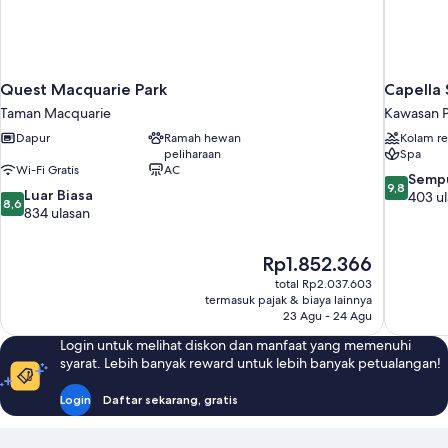
Quest Macquarie Park
Capella
Taman Macquarie
Kawasan P
Dapur
Ramah hewan
Kolam r
peliharaan
Spa
Wi-Fi Gratis
AC
9.8
Semp
9,8
8.6
Luar Biasa
dari
403 u
8,6
dari
834 ulasan
10,
10,
Sempurna
Luar
403
Harga
Rp1.852.366
Biasa,
ulasan
sekarang
834
total Rp2.037.603
Rp1.852.366
termasuk pajak & biaya lainnya
ulasan
23 Agu - 24 Agu
Login untuk melihat diskon dan manfaat yang memenuhi
syarat. Lebih banyak reward untuk lebih banyak petualangan!
Login
Daftar sekarang, gratis