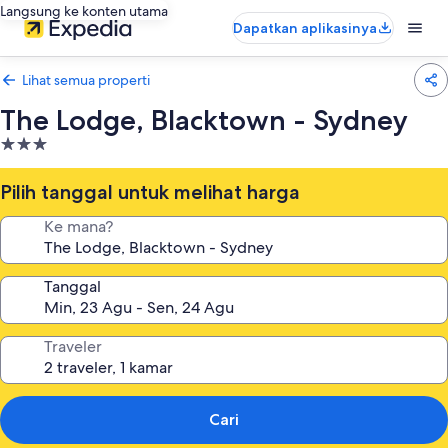
Langsung ke konten utama
Dapatkan aplikasinya
Lihat semua properti
The Lodge, Blacktown - Sydney
Properti
bintang
3.0
Pilih tanggal untuk melihat harga
Ke mana?
Tanggal
Traveler
Cari