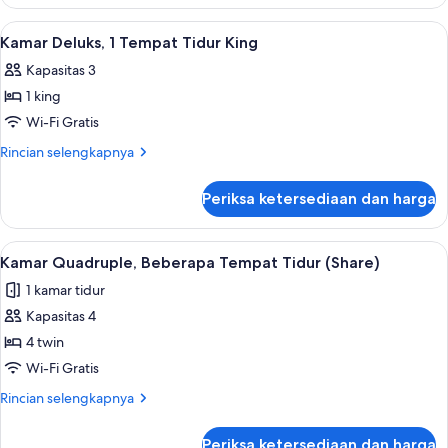
Kamar
Deluks,
Lihat
Brankas, meja kerja, tirai kedap cahaya
9
difabel
Kamar Deluks, 1 Tempat Tidur King
semua
mobilitas
Kapasitas 3
foto
1 king
untuk
Kamar
Wi-Fi Gratis
Deluks,
Rincian
Rincian selengkapnya
1
lebih
lanjut
Tempat
Periksa ketersediaan dan harga
untuk
Tidur
Kamar
King
Deluks,
Lihat
Kamar Quadruple, Beberapa Tempat Tidu
7
1
Kamar Quadruple, Beberapa Tempat Tidur (Share)
semua
Tempat
1 kamar tidur
Tidur
foto
King
Kapasitas 4
untuk
Kamar
4 twin
Quadruple,
Wi-Fi Gratis
Beberapa
Rincian
Rincian selengkapnya
Tempat
lebih
Tidur
lanjut
Periksa ketersediaan dan harga