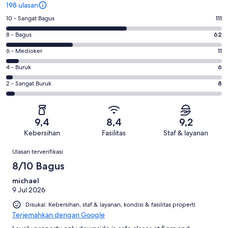
198 ulasan
Penilaian
10 - Sangat Bagus
111
10
Penilaian
8 - Bagus
62
-
8
Sangat
Penilaian
6 - Medioker
11
-
Bagus.
6
Bagus.
Penilaian
4 - Buruk
6
111
-
62
4
dari
Medioker.
Penilaian
2 - Sangat Buruk
8
dari
-
198
11
2
198
Buruk.
ulasan
dari
-
ulasan
6
198
Sangat
dari
9,4
8,4
9,2
ulasan
Buruk.
198
Kebersihan
Fasilitas
Staf & layanan
8
ulasan
Ulasan
dari
Ulasan terverifikasi
198
8/10 Bagus
ulasan
michael
9 Jul 2026
Disukai: Kebersihan, staf & layanan, kondisi & fasilitas properti
Terjemahkan dengan Google