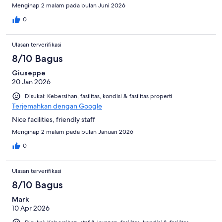
sporting tournament but also travelled easily into the city to
Menginap 2 malam pada bulan Juni 2026
show the kids around the sites and saved a tonne of money at
the same time compared to other alternatives. We loved it!
0
Ulasan terverifikasi
8/10 Bagus
Giuseppe
20 Jan 2026
Disukai: Kebersihan, fasilitas, kondisi & fasilitas properti
Terjemahkan dengan Google
Nice facilities, friendly staff
Menginap 2 malam pada bulan Januari 2026
0
Ulasan terverifikasi
8/10 Bagus
Mark
10 Apr 2026