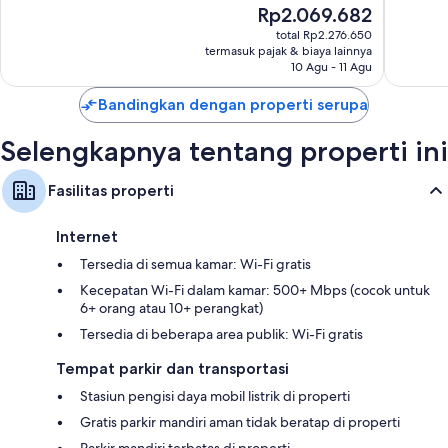
Sangat
Sangat
Kamar mandi dengan shower dan perlengkapan mandi gratis
Harga
Rp2.069.682
Baik,
Baik,
sekarang
Smart TV 39-inci dengan digital
total Rp2.276.650
591
1.000
Rp2.069.682
termasuk pajak & biaya lainnya
ulasan
ulasan
Setiap hari, Pengisi daya/adaptor listrik, dan meja tulis
10 Agu - 11 Agu
Bandingkan dengan properti serupa
Selengkapnya tentang properti ini
Fasilitas properti
Internet
Tersedia di semua kamar: Wi-Fi gratis
Kecepatan Wi-Fi dalam kamar: 500+ Mbps (cocok untuk
6+ orang atau 10+ perangkat)
Tersedia di beberapa area publik: Wi-Fi gratis
Tempat parkir dan transportasi
Stasiun pengisi daya mobil listrik di properti
Gratis parkir mandiri aman tidak beratap di properti
Parkir mandiri terbatas di properti