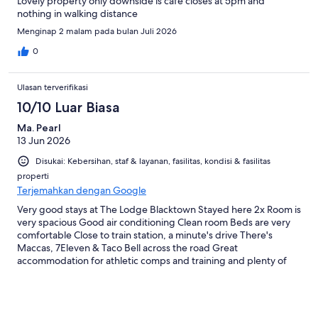
Lovely property only downside is cafe closes at 5pm and
nothing in walking distance
Menginap 2 malam pada bulan Juli 2026
0
Ulasan terverifikasi
10/10 Luar Biasa
Ma. Pearl
13 Jun 2026
Disukai: Kebersihan, staf & layanan, fasilitas, kondisi & fasilitas
properti
Terjemahkan dengan Google
Very good stays at The Lodge Blacktown Stayed here 2x Room is
very spacious Good air conditioning Clean room Beds are very
comfortable Close to train station, a minute's drive There's
Maccas, 7Eleven & Taco Bell across the road Great
accommodation for athletic comps and training and plenty of
room for families Soccer field, marathon field, rugby field Highly
equipped