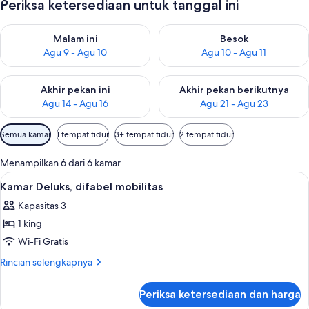
Periksa ketersediaan untuk tanggal ini
Periksa ketersediaan untuk malam ini Agu 9 - Agu 10
Periksa ketersediaan untuk be
Malam ini
Besok
Agu 9 - Agu 10
Agu 10 - Agu 11
Periksa ketersediaan untuk akhir pekan ini Agu 14 - Agu 16
Periksa ketersediaan untuk ak
Akhir pekan ini
Akhir pekan berikutnya
Agu 14 - Agu 16
Agu 21 - Agu 23
Filter
Semua kamar
1 tempat tidur
3+ tempat tidur
2 tempat tidur
tersedia
untuk
Menampilkan 6 dari 6 kamar
kamar
Lihat
Brankas, meja kerja, tirai kedap cahaya
8
Kamar Deluks, difabel mobilitas
semua
Kapasitas 3
foto
1 king
untuk
Kamar
Wi-Fi Gratis
Deluks,
Rincian
Rincian selengkapnya
difabel
lebih
lanjut
mobilitas
Periksa ketersediaan dan harga
untuk