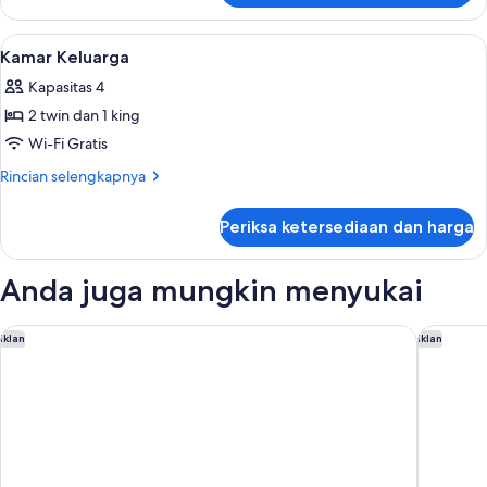
Kamar
Twin
Lihat
Brankas, meja kerja, tirai kedap cahaya
6
Standar
Kamar Keluarga
semua
Kapasitas 4
foto
2 twin dan 1 king
untuk
Kamar
Wi-Fi Gratis
Keluarga
Rincian
Rincian selengkapnya
lebih
lanjut
Periksa ketersediaan dan harga
untuk
Kamar
Keluarga
Anda juga mungkin menyukai
Quest Macquarie Park
Capella 
Iklan
Iklan