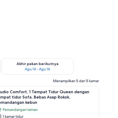
n ini Agu 7 - Agu 9
Periksa ketersediaan untuk akhir pekan berikutnya Agu 14 - A
Akhir pekan berikutnya
Agu 14 - Agu 16
Menampilkan 5 dari 5 kamar
 dengan tempat tidur Sofa, Bebas Asap Rokok | Wi-Fi gratis
ihat
Studio Comfort, 1 Tempat Tidur Queen denga
9
tudio Comfort, 1 Tempat Tidur Queen dengan
emua
mpat tidur Sofa, Bebas Asap Rokok,
oto
emandangan kebun
ntuk
Pemandangan taman
tudio
1 kamar tidur