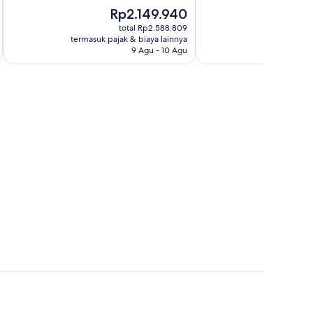
Bagus,
Istimewa,
Harga
Har
Rp2.149.940
Rp
1.003
1.139
sekarang
sek
total Rp2.588.809
ulasan
ulasan
Rp2.149.940
Rp4
termasuk pajak & biaya lainnya
termasuk paj
9 Agu - 10 Agu