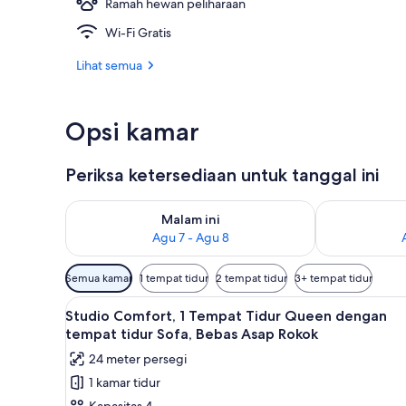
Ramah hewan peliharaan
Eksterior
Wi-Fi Gratis
Lihat semua
Opsi kamar
Periksa ketersediaan untuk tanggal ini
Periksa ketersediaan untuk malam ini Agu 7 - Agu 8
Periksa keter
Malam ini
Agu 7 - Agu 8
Filter
Semua kamar
1 tempat tidur
2 tempat tidur
3+ tempat tidur
tersedia
Lihat
Studio Comfort, 1 Tempat Tidu
untuk
8
Studio Comfort, 1 Tempat Tidur Queen dengan
semua
kamar
tempat tidur Sofa, Bebas Asap Rokok
foto
24 meter persegi
untuk
1 kamar tidur
Studio
Kapasitas 4