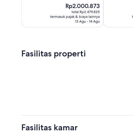
10,
Bagus,
Harga
Rp2.000.873
Luar
48
sekarang
Biasa,
total Rp2.479.825
ulasan
Rp2.000.873
termasuk pajak & biaya lainnya
166
13 Agu - 14 Agu
ulasan
Fasilitas properti
Fasilitas kamar