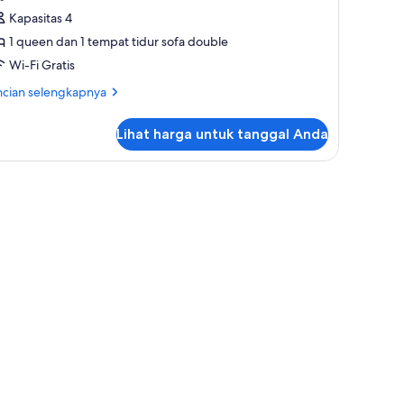
omfort,
Kapasitas 4
1 queen dan 1 tempat tidur sofa double
empat
idur
Wi-Fi Gratis
ueen
ncian
ncian selengkapnya
engan
bih
jut
empat
Lihat harga untuk tanggal Anda
tuk
idur
udio
ofa,
mfort,
tas | Wi-Fi gratis
ebas
mpat
sap
dur
okok,
ueen
emandangan
ngan
mpat
ebun
dur
fa,
bas
ap
kok,
mandangan
bun