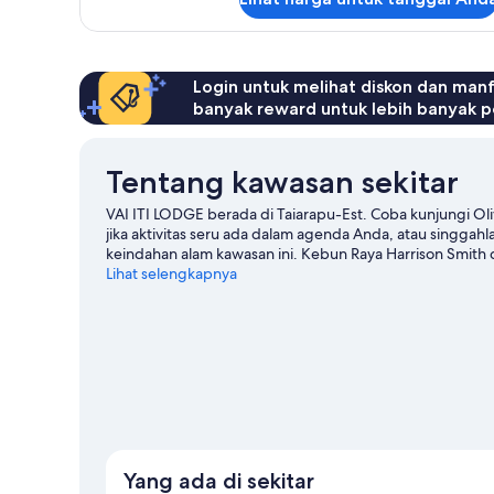
Keluarga
Login untuk melihat diskon dan man
banyak reward untuk lebih banyak p
Tentang kawasan sekitar
VAI ITI LODGE berada di Taiarapu-Est. Coba kunjungi Oli
jika aktivitas seru ada dalam agenda Anda, atau singgahl
keindahan alam kawasan ini. Kebun Raya Harrison Smith 
perjalanan kami untuk Afaahiti
Lihat selengkapnya
Lihat B&B lainnya di Afaahiti
Yang ada di sekitar