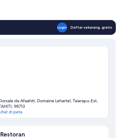
Login
Daftar sekarang, gratis
Dorsale de Afaahiti, Domaine Lehartel, Taiarapu-Est,
TAHITI, 98713
Lihat di peta
Peta
Restoran