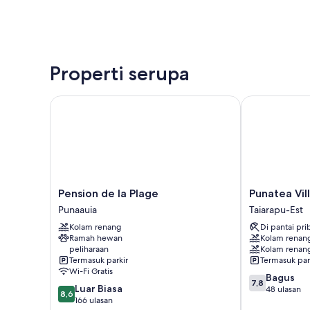
Properti serupa
Pension de la Plage
Punatea Villa
Pension
Punatea
Pension de la Plage
Punatea Vil
de
Village
Punaauia
Taiarapu-Est
la
Taiarapu-
Kolam renang
Di pantai pri
Plage
Est
Ramah hewan
Kolam renan
Punaauia
peliharaan
Kolam renan
Termasuk parkir
Termasuk par
Wi-Fi Gratis
7.8
Bagus
7,8
8.6
Luar Biasa
dari
48 ulasan
8,6
dari
166 ulasan
10,