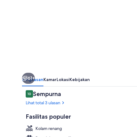
61+
Ringkasan
Kamar
Lokasi
Kebijakan
Ulasan
Sempurna
10
10 dari 10
Lihat total 3 ulasan
Fasilitas populer
Kolam renang