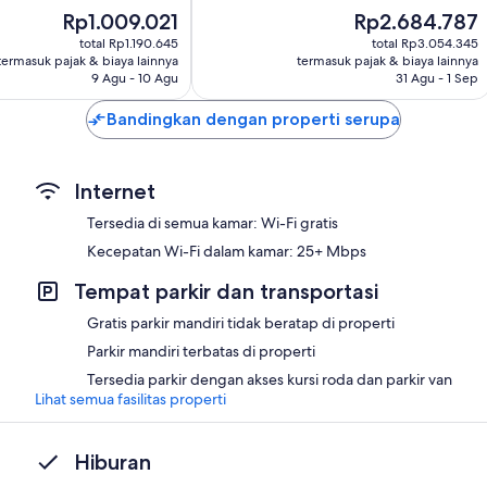
Istimewa,
Harga
Harga
Rp1.009.021
Rp2.684.787
87
sekarang
sekarang
total Rp1.190.645
total Rp3.054.345
ulasan
Rp1.009.021
Rp2.684.787
termasuk pajak & biaya lainnya
termasuk pajak & biaya lainnya
9 Agu - 10 Agu
31 Agu - 1 Sep
Bandingkan dengan properti serupa
Internet
Tersedia di semua kamar: Wi-Fi gratis
Kecepatan Wi-Fi dalam kamar: 25+ Mbps
Tempat parkir dan transportasi
Gratis parkir mandiri tidak beratap di properti
Parkir mandiri terbatas di properti
Tersedia parkir dengan akses kursi roda dan parkir van
Lihat semua fasilitas properti
Hiburan