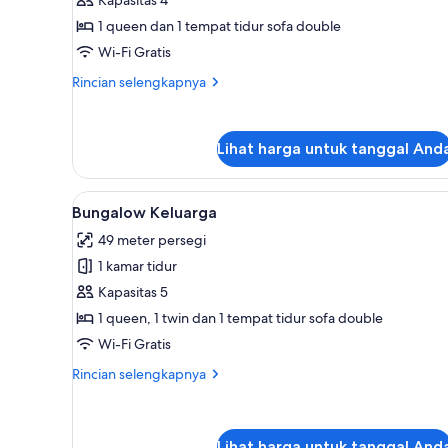
Comfort,
1
1 queen dan 1 tempat tidur sofa double
Tempat
Wi-Fi Gratis
Tidur
Rincian
Rincian selengkapnya
Queen
lebih
dengan
lanjut
untuk
tempat
Lihat harga untuk tanggal And
Studio
tidur
Comfort,
Sofa,
1
Lihat
Bungalow Keluarga | Teras/pat
Tempat
10
Bebas
Bungalow Keluarga
semua
Tidur
Asap
49 meter persegi
Queen
foto
Rokok
dengan
1 kamar tidur
untuk
tempat
Bungalow
Kapasitas 5
tidur
Keluarga
Sofa,
1 queen, 1 twin dan 1 tempat tidur sofa double
Bebas
Wi-Fi Gratis
Asap
Rokok
Rincian
Rincian selengkapnya
lebih
lanjut
untuk
Bungalow
Lihat harga untuk tanggal And