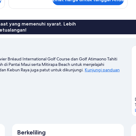
untuk
Studio
Deluks,
pemandangan
laut
faat yang memenuhi syarat. Lebih
terbatas
etualangan!
vier Bréaud International Golf Course dan Golf Atimaono Tahiti
ah di Pantai Maui serta Mitirapa Beach untuk menjelajahi
dan Kebun Raya juga patut untuk dikunjungi.
Kunjungi panduan
Berkeliling