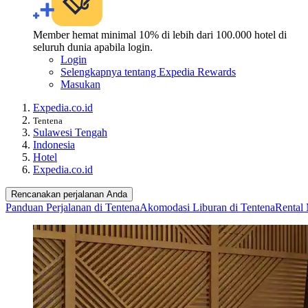
Member hemat minimal 10% di lebih dari 100.000 hotel di
seluruh dunia apabila login.
Login
Selengkapnya tentang Expedia Rewards
Masukan
Expedia.co.id
Tentena
Sulawesi Tengah
Indonesia
Hotel
Expedia.co.id
Rencanakan perjalanan Anda
Panduan Perjalanan di Tentena
Akomodasi Liburan di Tentena
Rental 