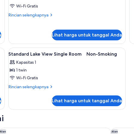
tidur
Wi-Fi Gratis
Rincian
Rincian selengkapnya
lebih
lanjut
untuk
a
Lihat harga untuk tanggal Anda
Kamar
Twin
Deluks,
, dan ruang kerja ramah laptop
Lihat
Selimut bulu angsa, meja kerja, dan r
2
1
Standard Lake View Single Room Non-Smoking
semua
kamar
Kapasitas 1
tidur
foto
1 twin
untuk
Standard
Wi-Fi Gratis
Lake
Rincian
Rincian selengkapnya
View
lebih
lanjut
Single
a
Lihat harga untuk tanggal Anda
untuk
Room
Standard
Non-
Lake
i
Smoking
View
Single
Room
Premium MONday ASAKUSA I
Kichijoji T
Iklan
Iklan