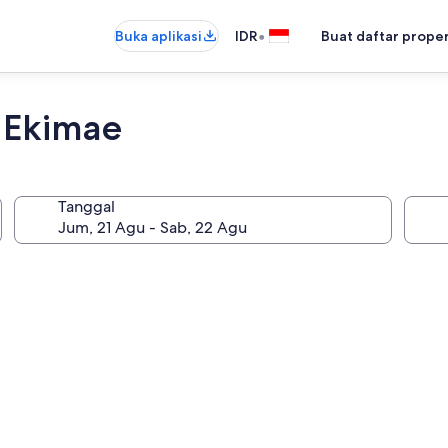
•
Buka aplikasi
IDR
Buat daftar prope
 Ekimae
Tanggal