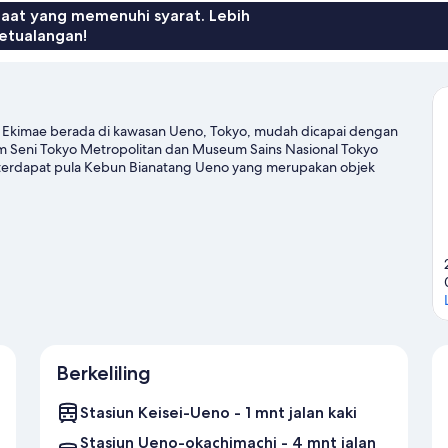
faat yang memenuhi syarat. Lebih
etualangan!
Ueno Ekimae berada di kawasan Ueno, Tokyo, mudah dicapai dengan
um Seni Tokyo Metropolitan dan Museum Sains Nasional Tokyo
 terdapat pula Kebun Bianatang Ueno yang merupakan objek
Nasional Seni Barat adalah tempat-tempat lain yang juga
kses transportasi umum hotel yang mudah: Stasiun Ueno-
a Stasiun Ueno-hirokoji sekitar 6 menit.
Kunjungi panduan
Berkeliling
Stasiun Keisei-Ueno - 1 mnt jalan kaki
Stasiun Ueno-okachimachi - 4 mnt jalan