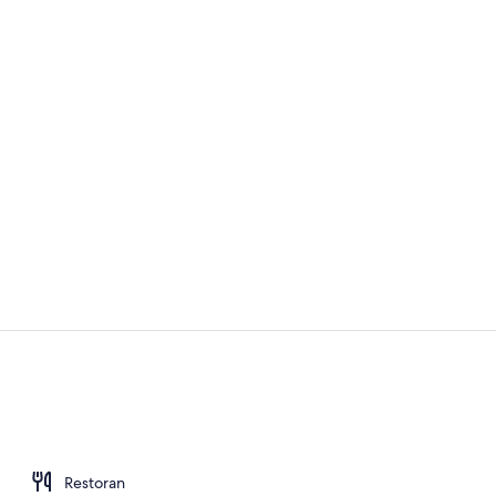
Kamar Twin 
Fasilitas pro
Restoran