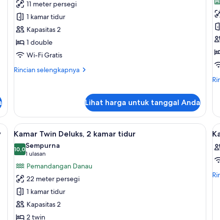
11 meter persegi
Double
D
1 kamar tidur
Basic,
Ba
Kapasitas 2
Bebas
B
1 double
Asap
A
Rokok
R
Wi-Fi Gratis
(
Rincian
Rincian selengkapnya
&
lebih
Ri
Ri
lanjut
C
le
untuk
lan
V
a
Lihat harga untuk tanggal Anda
Kamar
un
Double
Ka
Basic,
Do
, dan ruang kerja ramah laptop
Lihat
Kamar Twin Deluks, 2 kamar tidur | Se
L
Bebas
14
Ba
y
Kamar Twin Deluks, 2 kamar tidur
K
semua
s
Asap
Be
Sempurna
Rokok
foto
10,0
As
f
10,0 dari 10
(1
1 ulasan
Ro
untuk
u
ulasan)
Pemandangan Danau
(L
Kamar
K
Ri
Ri
&
22 meter persegi
le
Twin
Ci
1 kamar tidur
lan
Vi
Deluks,
un
Kapasitas 2
2
Ka
2 twin
kamar