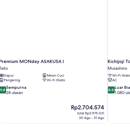
Non-
Smoking
Premium MONday ASAKUSA I
Kichijoji 
Taito
Musashino
Dapur
Mesin Cuci
Wi-Fi Grati
Pengering
Wi-Fi Gratis
AC
9.8
8.8
Sempurna
Luar Bi
9,8
8,8
dari
dari
28 ulasan
1.080 ul
10,
10,
Sempurna,
Luar
Harga
Rp2.704.574
28
Biasa,
sekarang
ulasan
1.080
total Rp2.975.031
Rp2.704.574
30 Agu - 31 Agu
ulasan