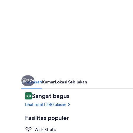
Ekimae
77+
Ringkasan
Kamar
Lokasi
Kebijakan
Ulasan
Sangat bagus
8,4
8,4 dari 10
Lihat total 1.240 ulasan
Fasilitas populer
Wi-Fi Gratis