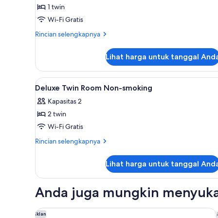
1 twin
Rokok
Wi-Fi Gratis
(Lake
&
Rincian
Rincian selengkapnya
City
lebih
lanjut
View)
Lihat harga untuk tanggal And
untuk
Kamar
Single
Lihat
Selimut bulu angsa, meja kerja
1
Basic,
Deluxe Twin Room Non-smoking
semua
Bebas
Kapasitas 2
Asap
foto
Rokok
2 twin
untuk
(Lake
Deluxe
Wi-Fi Gratis
&
Twin
City
Rincian
Rincian selengkapnya
View)
Room
lebih
lanjut
Non-
Lihat harga untuk tanggal And
untuk
smoking
Deluxe
Twin
Anda juga mungkin menyuka
Room
Non-
smoking
APA Hotel Keisei Ueno Ekimae Minami
Iklan