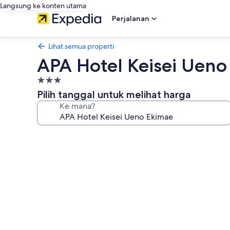
Langsung ke konten utama
Perjalanan
Lihat semua properti
APA Hotel Keisei Ueno
Properti
bintang
Pilih tanggal untuk melihat harga
3.0
Ke mana?
Galeri
foto
untuk
APA
Hotel
Keisei
Ueno