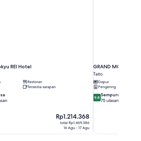
Tokyu REI Hotel
GRAND MONday Ue
Taito
s
Restoran
Dapur
Tersedia sarapan
Pengering
9.8
asa
Sempurna
9,8
dari
asan
75 ulasan
10,
Sempurna,
Harga
Rp1.214.368
75
sekarang
ulasan
total Rp1.469.386
Rp1.214.368
16 Agu - 17 Agu