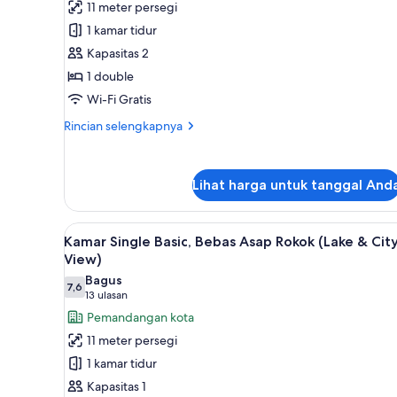
11 meter persegi
Single
1 kamar tidur
Basic,
Kapasitas 2
Bebas
1 double
Asap
Rokok
Wi-Fi Gratis
Rincian
Rincian selengkapnya
lebih
lanjut
untuk
Lihat harga untuk tanggal And
Kamar
Single
Basic,
Lihat
Selimut bulu angsa, meja kerja
Bebas
14
Kamar Single Basic, Bebas Asap Rokok (Lake & Cit
semua
Asap
View)
Rokok
foto
Bagus
7,6
untuk
7,6 dari 10
(13
13 ulasan
Kamar
ulasan)
Pemandangan kota
Single
11 meter persegi
Basic,
1 kamar tidur
Bebas
Kapasitas 1
Asap