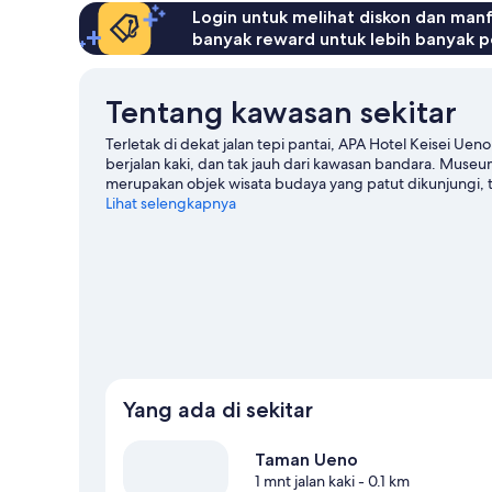
Login untuk melihat diskon dan man
banyak reward untuk lebih banyak p
Tentang kawasan sekitar
Terletak di dekat jalan tepi pantai, APA Hotel Keisei 
berjalan kaki, dan tak jauh dari kawasan bandara. Muse
merupakan objek wisata budaya yang patut dikunjungi,
wisata populer kawasan ini. Kuil Benten-Do dan Museum 
Lihat selengkapnya
sebaiknya tidak dilewatkan. Para tamu banyak memuji a
okachimachi berjarak sekitar 4 menit jalan kaki, sementar
perjalanan kami untuk Tokyo
Yang ada di sekitar
Taman Ueno
1 mnt jalan kaki
- 0.1 km