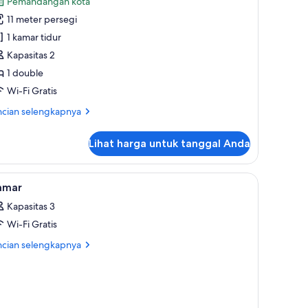
Pemandangan kota
ouble
11 meter persegi
sic,
1 kamar tidur
ebas
Kapasitas 2
sap
1 double
okok
Wi-Fi Gratis
Lake
ncian
ncian selengkapnya
ity
bih
jut
iew)
Lihat harga untuk tanggal Anda
tuk
mar
uble
limut bulu angsa, meja kerja, dan ruang kerja ramah laptop
ihat
Televisi
4
sic,
amar
emua
bas
Kapasitas 3
ap
oto
kok
Wi-Fi Gratis
ntuk
ake
amar
ncian
ncian selengkapnya
bih
ty
jut
ew)
tuk
mar