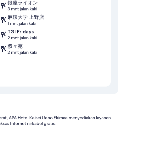
銀座ライオン
3 mnt jalan kaki
麻辣大学 上野店
1 mnt jalan kaki
TGI Fridays
2 mnt jalan kaki
叙々苑
2 mnt jalan kaki
rat, APA Hotel Keisei Ueno Ekimae menyediakan layanan
es Internet nirkabel gratis.