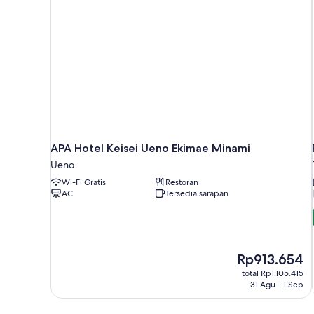
APA Hotel Keisei Ueno Ekimae Minami
Ueno
Wi-Fi Gratis
Restoran
AC
Tersedia sarapan
Harga
Rp913.654
sekarang
total Rp1.105.415
Rp913.654
31 Agu - 1 Sep