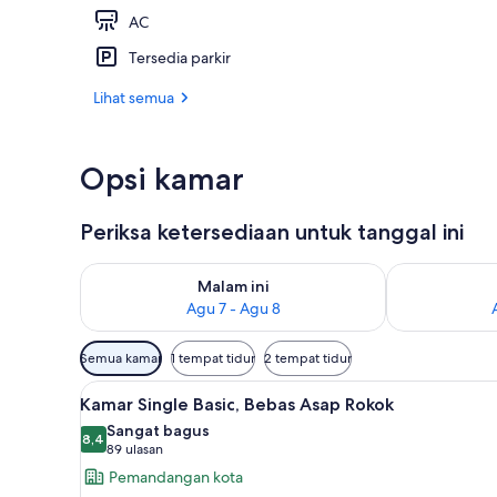
AC
Pemandangan
Tersedia parkir
Lihat semua
Opsi kamar
Periksa ketersediaan untuk tanggal ini
Periksa ketersediaan untuk malam ini Agu 7 - Agu 8
Periksa keter
Malam ini
Agu 7 - Agu 8
Filter
Semua kamar
1 tempat tidur
2 tempat tidur
tersedia
Lihat
Selimut bulu angsa, meja kerja
untuk
15
Kamar Single Basic, Bebas Asap Rokok
semua
kamar
Sangat bagus
foto
8,4
8,4 dari 10
(89
89 ulasan
untuk
ulasan)
Pemandangan kota
Kamar