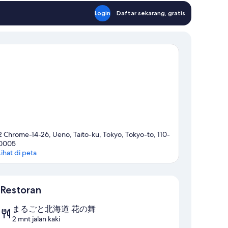
Login
Daftar sekarang, gratis
2 Chrome-14-26, Ueno, Taito-ku, Tokyo, Tokyo-to, 110-
0005
Lihat di peta
Peta
Restoran
まるごと北海道 花の舞
2 mnt jalan kaki