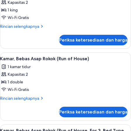
Kapasitas 2
untuk
Kamar
1 king
Double
Wi-Fi Gratis
Deluks
Rincian
Rincian selengkapnya
lebih
lanjut
Periksa ketersediaan dan harga
untuk
Kamar
Double
Lihat
Brankas, tirai kedap cahaya, Wi-Fi grat
6
Deluks
Kamar, Bebas Asap Rokok (Run of House)
semua
1 kamar tidur
foto
Kapasitas 2
untuk
Kamar,
1 double
Bebas
Wi-Fi Gratis
Asap
Rincian
Rincian selengkapnya
Rokok
lebih
(Run
lanjut
Periksa ketersediaan dan harga
untuk
of
Kamar,
House)
Bebas
Lihat
Brankas, tirai kedap cahaya, Wi-Fi grat
4
Asap
Kamar, Bebas Asap Rokok (Run of House, For 3, Bed Type