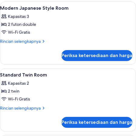
Triple
Lihat
Brankas, tirai kedap cahaya, Wi-Fi grat
6
Room
Modern Japanese Style Room
semua
Kapasitas 3
foto
2 futon double
untuk
Modern
Wi-Fi Gratis
Japanese
Rincian
Rincian selengkapnya
Style
lebih
lanjut
Room
Periksa ketersediaan dan harga
untuk
Modern
Japanese
Lihat
Brankas, tirai kedap cahaya, Wi-Fi grat
5
Style
Standard Twin Room
semua
Room
Kapasitas 2
foto
2 twin
untuk
Standard
Wi-Fi Gratis
Twin
Rincian
Rincian selengkapnya
Room
lebih
lanjut
Periksa ketersediaan dan harga
untuk
Standard
Twin