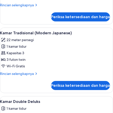
(with
Rincian
Rincian selengkapnya
Sofa
lebih
bed)
lanjut
Periksa ketersediaan dan harga
untuk
Kamar
Twin
Lihat
Kamar Tradisional (Modern Japanese) 
7
Deluks
Kamar Tradisional (Modern Japanese)
semua
(with
22 meter persegi
Sofa
foto
bed)
1 kamar tidur
untuk
Kamar
Kapasitas 3
Tradisional
3 futon twin
(Modern
Wi-Fi Gratis
Japanese)
Rincian
Rincian selengkapnya
lebih
lanjut
Periksa ketersediaan dan harga
untuk
Kamar
Tradisional
Lihat
Kamar Double Deluks | Brankas, tirai k
5
(Modern
Kamar Double Deluks
semua
Japanese)
1 kamar tidur
foto