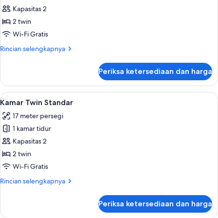
Kamar
Kapasitas 2
Twin
2 twin
Deluks
Wi-Fi Gratis
Rincian
Rincian selengkapnya
lebih
lanjut
Periksa ketersediaan dan harga
untuk
Kamar
Twin
Lihat
Brankas, tirai kedap cahaya, Wi-Fi grat
5
Deluks
Kamar Twin Standar
semua
17 meter persegi
foto
1 kamar tidur
untuk
Kamar
Kapasitas 2
Twin
2 twin
Standar
Wi-Fi Gratis
Rincian
Rincian selengkapnya
lebih
lanjut
Periksa ketersediaan dan harga
untuk
Kamar