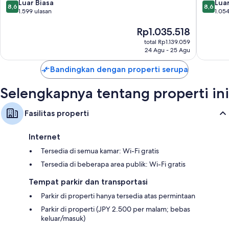
Bay
Tokyo
8.6
8.6
Luar Biasa
Luar
8,6
8,6
Ariake
Koto
dari
dari
1.599 ulasan
1.054
Koto
10,
10,
Luar
Harga
Luar
Rp1.035.518
Biasa,
sekarang
Biasa,
total Rp1.139.059
1.599
Rp1.035.518
1.054
24 Agu - 25 Agu
ulasan
ulasan
Bandingkan dengan properti serupa
Selengkapnya tentang properti ini
Fasilitas properti
Internet
Tersedia di semua kamar: Wi-Fi gratis
Tersedia di beberapa area publik: Wi-Fi gratis
Tempat parkir dan transportasi
Parkir di properti hanya tersedia atas permintaan
Parkir di properti (JPY 2.500 per malam; bebas
keluar/masuk)