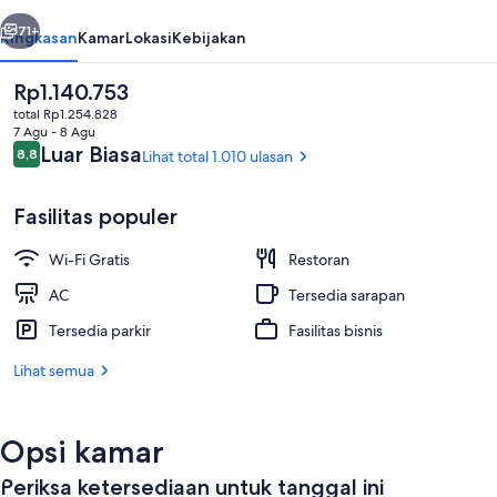
belumnya
Berikutnya
71+
Ringkasan
Kamar
Lokasi
Kebijakan
Harga
Rp1.140.753
saat
total Rp1.254.828
ini
7 Agu - 8 Agu
Rp1.140.753
Ulasan
Luar Biasa
8,8
Lihat total 1.010 ulasan
8,8 dari 10
Fasilitas populer
Wi-Fi Gratis
Restoran
Bagian depan properti
AC
Tersedia sarapan
Tersedia parkir
Fasilitas bisnis
Lihat semua
Opsi kamar
Periksa ketersediaan untuk tanggal ini