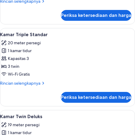
Rincian
Rincian selengkapnya
Sofa
lebih
and
lanjut
Periksa ketersediaan dan harga
untuk
Bath)
Kamar
Twin,
Lihat
Brankas, tirai kedap cahaya, Wi-Fi grat
4
sudut
Kamar Triple Standar
semua
(with
20 meter persegi
Sofa
foto
and
1 kamar tidur
untuk
Bath)
Kamar
Kapasitas 3
Triple
3 twin
Standar
Wi-Fi Gratis
Rincian
Rincian selengkapnya
lebih
lanjut
Periksa ketersediaan dan harga
untuk
Kamar
Triple
Lihat
Kamar Twin Deluks | Brankas, tirai keda
5
Standar
Kamar Twin Deluks
semua
19 meter persegi
foto
1 kamar tidur
untuk