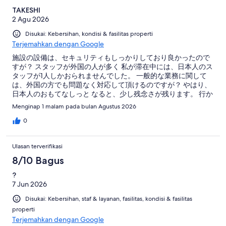
TAKESHI
2 Agu 2026
Disukai: Kebersihan, kondisi & fasilitas properti
Terjemahkan dengan Google
施設の設備は、セキュリティもしっかりしており良かったので
すが？ スタッフが外国の人が多く 私が滞在中には、日本人のス
タッフが1人しかおられませんでした。 一般的な業務に関して
は、外国の方でも問題なく対応して頂けるのですが？ やはり、
日本人のおもてなしっと なると、少し残念さが残ります。 行か
れる方に、アドバイスをするとすれば、日本人(男性)のスタッフ
Menginap 1 malam pada bulan Agustus 2026
に頼み事をする事をお勧めします。 全体的には、大変満足して
おります。
0
Ulasan terverifikasi
8/10 Bagus
?
7 Jun 2026
Disukai: Kebersihan, staf & layanan, fasilitas, kondisi & fasilitas
properti
Terjemahkan dengan Google