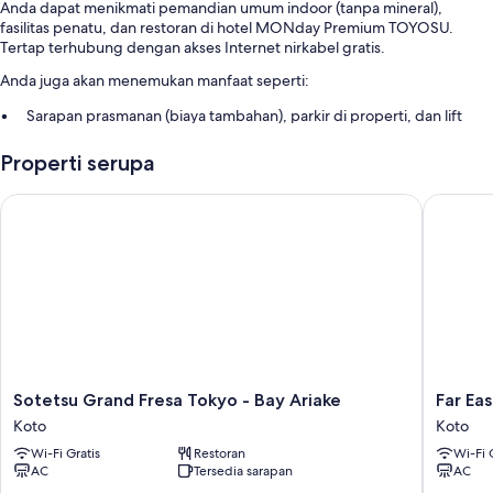
Anda dapat menikmati pemandian umum indoor (tanpa mineral),
fasilitas penatu, dan restoran di hotel MONday Premium TOYOSU.
Tertap terhubung dengan akses Internet nirkabel gratis.
Anda juga akan menemukan manfaat seperti:
Sarapan prasmanan (biaya tambahan), parkir di properti, dan lift
Aula perjamuan, resepsionis 24 jam, dan brankas di resepsionis
Properti serupa
Mesin jual otomatis dan ruang rapat
Ulasan tamu sangat merekomendasikan staf
Sotetsu Grand Fresa Tokyo - Bay Ariake
Far East 
Room features
All 263 rooms include comforts such as air conditioning, in addition to
thoughtful touches like free WiFi and safes.
Manfaat lainnya termasuk:
Kamar mandi dengan kloset dan perlengkapan mandi gratis
Sotetsu
Far
Sotetsu Grand Fresa Tokyo - Bay Ariake
Far Eas
Grand
East
Koto
Koto
Fresa
Village
Wi-Fi Gratis
Restoran
Wi-Fi 
Tokyo
Hotel
AC
Tersedia sarapan
AC
-
Ariake,