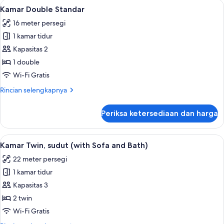
Lihat
Brankas, tirai kedap cahaya, Wi-Fi grat
5
Room
Kamar Double Standar
semua
16 meter persegi
foto
1 kamar tidur
untuk
Kamar
Kapasitas 2
Double
1 double
Standar
Wi-Fi Gratis
Rincian
Rincian selengkapnya
lebih
lanjut
Periksa ketersediaan dan harga
untuk
Kamar
Double
Lihat
Brankas, tirai kedap cahaya, Wi-Fi grat
5
Standar
Kamar Twin, sudut (with Sofa and Bath)
semua
22 meter persegi
foto
1 kamar tidur
untuk
Kamar
Kapasitas 3
Twin,
2 twin
sudut
Wi-Fi Gratis
(with