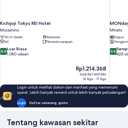
Kichijoji Tokyu REI Hotel
MONday
Musashino
Minato
Wi-Fi Gratis
Restoran
Dapur
AC
Tersedia sarapan
Pengeri
8.8
9.8
Luar Biasa
Semp
8,8
9,8
dari
dari
1.080 ulasan
425 ul
10,
10,
Luar
Sempurna
Harga
Rp1.214.368
Biasa,
425
sekarang
1.080
ulasan
total Rp1.469.386
Rp1.214.368
16 Agu - 17 Agu
ulasan
Login untuk melihat diskon dan manfaat yang memenuhi
syarat. Lebih banyak reward untuk lebih banyak petualangan!
Login
Daftar sekarang, gratis
Tentang kawasan sekitar