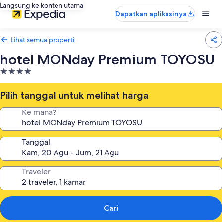
Langsung ke konten utama
Dapatkan aplikasinya
Lihat semua properti
hotel MONday Premium TOYOSU
Properti
bintang
4.0
Pilih tanggal untuk melihat harga
Ke mana?
Tanggal
Traveler
Cari