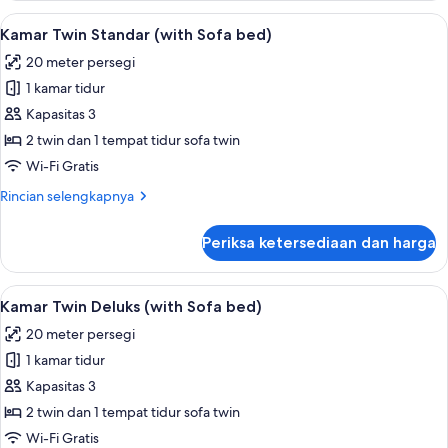
Twin
Lihat
Kamar Twin Standar (with Sofa bed) | B
7
Standar
Kamar Twin Standar (with Sofa bed)
semua
20 meter persegi
foto
1 kamar tidur
untuk
Kamar
Kapasitas 3
Twin
2 twin dan 1 tempat tidur sofa twin
Standar
Wi-Fi Gratis
(with
Rincian
Rincian selengkapnya
Sofa
lebih
bed)
lanjut
Periksa ketersediaan dan harga
untuk
Kamar
Twin
Lihat
Brankas, tirai kedap cahaya, Wi-Fi grat
5
Standar
Kamar Twin Deluks (with Sofa bed)
semua
(with
20 meter persegi
Sofa
foto
bed)
1 kamar tidur
untuk
Kamar
Kapasitas 3
Twin
2 twin dan 1 tempat tidur sofa twin
Deluks
Wi-Fi Gratis