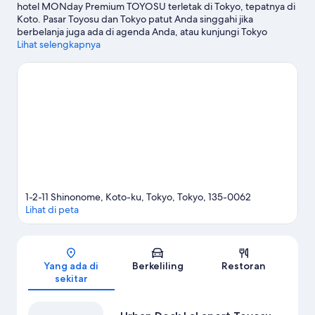
hotel MONday Premium TOYOSU terletak di Tokyo, tepatnya di
Koto. Pasar Toyosu dan Tokyo patut Anda singgahi jika
berbelanja juga ada di agenda Anda, atau kunjungi Tokyo
Disney Resort® dan Disneyland® Tokyo jika ingin menikmati
Lihat selengkapnya
objek wisata populer di kawasan ini. Jangan sampai melewatkan
Tokyo DisneySea&reg; dan Taman Nasional Shinjuku Gyoen.
Para tamu banyak memuji akses transportasi umum hotel yang
mudah: Stasiun Toyosu berjarak sekitar 9 menit jalan kaki,
sementara Stasiun Tatsumi sekitar 15 menit.
Kunjungi panduan
perjalanan kami untuk Tokyo
1-2-11 Shinonome, Koto-ku, Tokyo, Tokyo, 135-0062
Lihat di peta
Peta
Yang ada di
Berkeliling
Restoran
sekitar