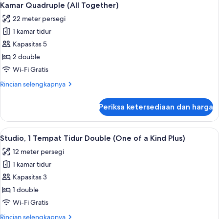
7
Room
Kamar Quadruple (All Together)
semua
Smoking
22 meter persegi
foto
1 kamar tidur
untuk
Kamar
Kapasitas 5
Quadruple
2 double
(All
Wi-Fi Gratis
Together)
Rincian
Rincian selengkapnya
lebih
lanjut
Periksa ketersediaan dan harga
untuk
Kamar
Quadruple
Lihat
Studio, 1 Tempat Tidur Double (One of 
5
(All
Studio, 1 Tempat Tidur Double (One of a Kind Plus)
semua
Together)
12 meter persegi
foto
1 kamar tidur
untuk
Studio,
Kapasitas 3
1
1 double
Tempat
Wi-Fi Gratis
Tidur
Rincian
Rincian selengkapnya