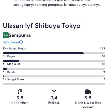
selengkapnya tentang pengecualian atau persyaratannya.
Ulasan
Ulasan lyf Shibuya Tokyo
Sempurna
9,6
545 ulasan
Penilaian
10 - Sangat Bagus
433
10
Penilaian
8 - Bagus
85
-
8
Sangat
Penilaian
6 - Medioker
21
-
Bagus.
6
Bagus.
Penilaian
4 - Buruk
5
433
-
85
4
dari
Medioker.
Penilaian
2 - Sangat Buruk
1
dari
-
545
21
2
545
Buruk.
ulasan
dari
-
ulasan
5
545
Sangat
dari
9,8
9,4
9,8
ulasan
Buruk.
545
Kebersihan
Fasilitas
Kondisi & fasilitas
1
ulasan
properti