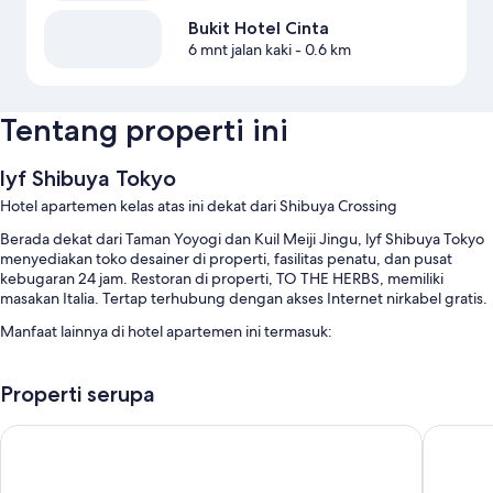
Bukit Hotel Cinta
6 mnt jalan kaki
- 0.6 km
Tentang properti ini
lyf Shibuya Tokyo
Hotel apartemen kelas atas ini dekat dari Shibuya Crossing
Berada dekat dari Taman Yoyogi dan Kuil Meiji Jingu, lyf Shibuya Tokyo
menyediakan toko desainer di properti, fasilitas penatu, dan pusat
kebugaran 24 jam. Restoran di properti, TO THE HERBS, memiliki
masakan Italia. Tertap terhubung dengan akses Internet nirkabel gratis.
Manfaat lainnya di hotel apartemen ini termasuk:
Sarapan prasmanan (biaya tambahan), ruang kerja bersama, dan lift
Properti serupa
Penitipan koper, ruang rapat, dan TV di lobi
Properti bebas-rokok, staf multibahasa, dan resepsionis 24 jam
Shibuya Excel Hotel Tokyu
Tokyu St
Fitur kamar