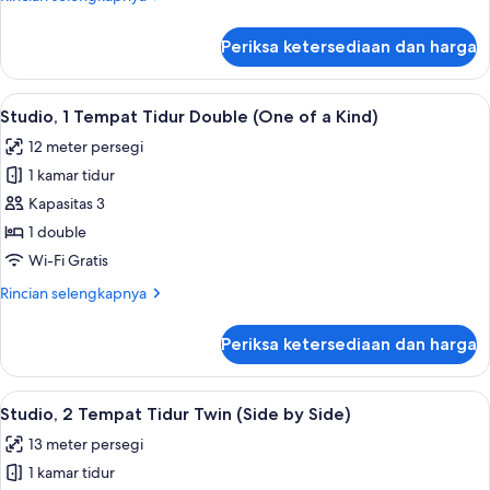
Double
lebih
(One
lanjut
Periksa ketersediaan dan harga
untuk
of
Studio,
a
1
Lihat
Studio, 1 Tempat Tidur Double (One of 
Kind
6
Tempat
Studio, 1 Tempat Tidur Double (One of a Kind)
semua
Plus)
Tidur
12 meter persegi
Double
foto
(One
1 kamar tidur
untuk
of
Studio,
Kapasitas 3
a
1
Kind
1 double
Plus)
Tempat
Wi-Fi Gratis
Tidur
Rincian
Rincian selengkapnya
Double
lebih
(One
lanjut
Periksa ketersediaan dan harga
untuk
of
Studio,
a
1
Lihat
Studio, 2 Tempat Tidur Twin (Side by S
Kind)
7
Tempat
Studio, 2 Tempat Tidur Twin (Side by Side)
semua
Tidur
13 meter persegi
Double
foto
(One
1 kamar tidur
untuk
of