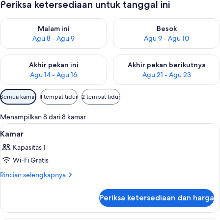
Periksa ketersediaan untuk tanggal ini
Periksa ketersediaan untuk malam ini Agu 8 - Agu 9
Periksa ketersediaan untuk be
Malam ini
Besok
Agu 8 - Agu 9
Agu 9 - Agu 10
Periksa ketersediaan untuk akhir pekan ini Agu 14 - Agu 16
Periksa ketersediaan untuk ak
Akhir pekan ini
Akhir pekan berikutnya
Agu 14 - Agu 16
Agu 21 - Agu 23
Filter
Semua kamar
1 tempat tidur
2 tempat tidur
tersedia
untuk
Menampilkan 8 dari 8 kamar
kamar
Lihat
Selimut bulu angsa, brankas, meja ker
1
Kamar
semua
Kapasitas 1
foto
Wi-Fi Gratis
untuk
Kamar
Rincian
Rincian selengkapnya
lebih
lanjut
Periksa ketersediaan dan harga
untuk
Kamar