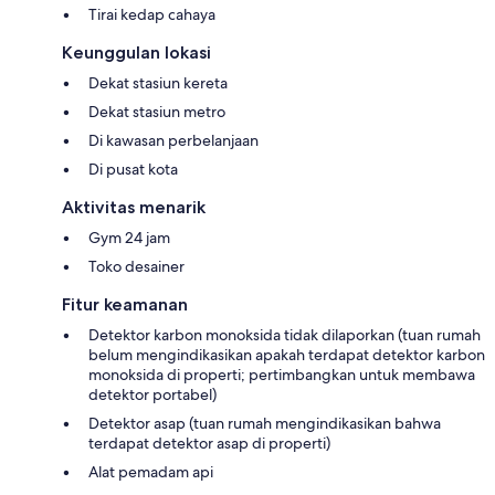
Tirai kedap cahaya
Keunggulan lokasi
Dekat stasiun kereta
Dekat stasiun metro
Di kawasan perbelanjaan
Di pusat kota
Aktivitas menarik
Gym 24 jam
Toko desainer
Fitur keamanan
Detektor karbon monoksida tidak dilaporkan (tuan rumah
belum mengindikasikan apakah terdapat detektor karbon
monoksida di properti; pertimbangkan untuk membawa
detektor portabel)
Detektor asap (tuan rumah mengindikasikan bahwa
terdapat detektor asap di properti)
Alat pemadam api