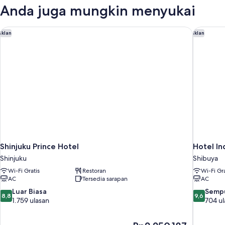
2
Anda juga mungkin menyukai
kamar
tidur
(Two
Shinjuku Prince Hotel
Hotel In
Iklan
Iklan
of
a
Kind)
Shinjuku Prince Hotel
Hotel In
Shinjuku
Shibuya
Wi-Fi Gratis
Restoran
Wi-Fi Gra
AC
Tersedia sarapan
AC
8.8
9.6
Luar Biasa
Semp
8,8
9,6
dari
dari
1.759 ulasan
704 ul
10,
10,
Luar
Sempurna
Harga