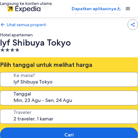
Langsung ke konten utama
Dapatkan aplikasinya
Lihat semua properti
Hotel apartemen
lyf Shibuya Tokyo
Properti
bintang
4.0
Pilih tanggal untuk melihat harga
Ke mana?
Tanggal
Traveler
Cari