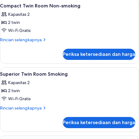
Lihat
Selimut bulu angsa, brankas, meja ker
1
Compact Twin Room Non-smoking
semua
Kapasitas 2
foto
2 twin
untuk
Compact
Wi-Fi Gratis
Twin
Rincian
Rincian selengkapnya
Room
lebih
lanjut
Non-
Periksa ketersediaan dan harga
untuk
smoking
Compact
Twin
Lihat
Selimut bulu angsa, brankas, meja ker
1
Room
Superior Twin Room Smoking
semua
Non-
Kapasitas 2
smoking
foto
2 twin
untuk
Superior
Wi-Fi Gratis
Twin
Rincian
Rincian selengkapnya
Room
lebih
lanjut
Smoking
Periksa ketersediaan dan harga
untuk
Superior
Twin
Lihat
Kamar Quadruple (All Together) | Seli