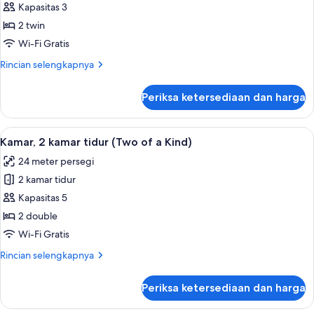
Studio,
Kapasitas 3
a
2
Kind)
2 twin
Tempat
Wi-Fi Gratis
Tidur
Rincian
Rincian selengkapnya
Twin
lebih
(Side
lanjut
Periksa ketersediaan dan harga
untuk
by
Studio,
Side)
2
Lihat
Kamar, 2 kamar tidur (Two of a Kind) |
9
Tempat
Kamar, 2 kamar tidur (Two of a Kind)
semua
Tidur
24 meter persegi
Twin
foto
(Side
2 kamar tidur
untuk
by
Kamar,
Kapasitas 5
Side)
2
2 double
kamar
Wi-Fi Gratis
tidur
Rincian
Rincian selengkapnya
(Two
lebih
of
lanjut
Periksa ketersediaan dan harga
untuk
a
Kamar,
Kind)