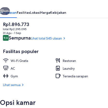
belumnya
Berikutnya
48+
Ringkasan
Fasilitas
Lokasi
Harga
Kebijakan
Harga
Rp1.896.773
saat
total Rp2.295.095
ini
31 Agu - 1 Sep
Rp1.896.773
Ulasan
Sempurna
9,6
Lihat total 545 ulasan
9,6 dari 10
Fasilitas populer
Wi-Fi Gratis
Restoran
Pintu masuk properti
AC
Laundry
Gym
Tersedia sarapan
Lihat semua
Opsi kamar