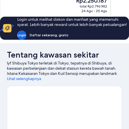
Rp2.250.187
Biasa,
704
sekarang
1.759
ulasan
total Rp2.796.982
Rp2.250.187
24 Agu - 25 Agu
ulasan
Login untuk melihat diskon dan manfaat yang memenuhi
syarat. Lebih banyak reward untuk lebih banyak petualangan!
Login
Daftar sekarang, gratis
Tentang kawasan sekitar
lyf Shibuya Tokyo terletak di Tokyo, tepatnya di Shibuya, di
kawasan perbelanjaan dan dekat stasiun kereta bawah tanah.
Istana Kekaisaran Tokyo dan Kuil Sensoji merupakan landmark
terkenal kawasan ini, terdapat juga beberapa objek wisata
Lihat selengkapnya
populer seperti Taman Nasional Shinjuku Gyoen serta
Disneyland® Tokyo. Periksa kegiatan atau permainan di National
Stadium, dan pertimbangkan untuk singgah di Tokyo Disney
Resort®, objek wisata unggulan yang tak boleh dilewatkan.
Kunjungi panduan perjalanan kami untuk Tokyo
Lihat Hotel apartemen lainnya di Tokyo