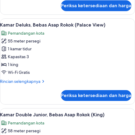
(King)
lanjut
Periksa ketersediaan dan harga
untuk
Kamar,
Bebas
Lihat
Kamar Deluks, Bebas Asap Rokok (Palac
5
Asap
Kamar Deluks, Bebas Asap Rokok (Palace View)
semua
Rokok,
Pemandangan kota
pemandangan
foto
kota
55 meter persegi
untuk
(King)
Kamar
1 kamar tidur
Deluks,
Kapasitas 3
Bebas
1 king
Asap
Wi-Fi Gratis
Rokok
Rincian
Rincian selengkapnya
(Palace
lebih
View)
lanjut
Periksa ketersediaan dan harga
untuk
Kamar
Deluks,
Lihat
Kamar Double Junior, Bebas Asap Rokok
5
Bebas
Kamar Double Junior, Bebas Asap Rokok (King)
semua
Asap
Pemandangan kota
Rokok
foto
(Palace
58 meter persegi
untuk