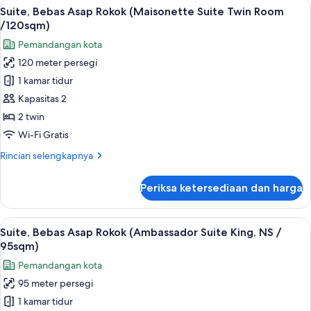
Lihat
Suite, Bebas Asap Rokok (Maisonette S
3
Asap
Suite, Bebas Asap Rokok (Maisonette Suite Twin Room
semua
Rokok
/120sqm)
(Maisonette
foto
Pemandangan kota
Suite
untuk
King
120 meter persegi
Suite,
Room
1 kamar tidur
Bebas
/
72sqm)
Asap
Kapasitas 2
Rokok
2 twin
(Maisonette
Wi-Fi Gratis
Suite
Rincian
Rincian selengkapnya
Twin
lebih
Room
lanjut
Periksa ketersediaan dan harga
untuk
/120sqm)
Suite,
Bebas
Lihat
Suite, Bebas Asap Rokok (Ambassador S
5
Asap
Suite, Bebas Asap Rokok (Ambassador Suite King, NS /
semua
Rokok
95sqm)
(Maisonette
foto
Pemandangan kota
Suite
untuk
Twin
95 meter persegi
Suite,
Room
1 kamar tidur
Bebas
/120sqm)