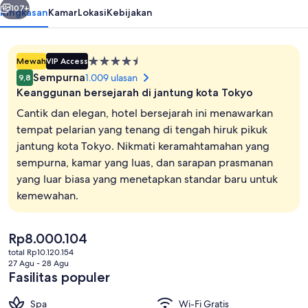
107+
Ringkasan
Kamar
Lokasi
Kebijakan
Properti
Mewah
VIP Access
bintang
Sempurna
1.009 ulasan
9,8
4.5
Keanggunan bersejarah di jantung kota Tokyo
Cantik dan elegan, hotel bersejarah ini menawarkan
tempat pelarian yang tenang di tengah hiruk pikuk
jantung kota Tokyo. Nikmati keramahtamahan yang
Spa
sempurna, kamar yang luas, dan sarapan prasmanan
yang luar biasa yang menetapkan standar baru untuk
kemewahan.
Harga
Rp8.000.104
saat
total Rp10.120.154
ini
27 Agu - 28 Agu
Rp8.000.104
Fasilitas populer
Spa
Wi-Fi Gratis