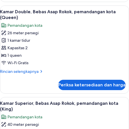
Kamar
Twin
Lihat
Minibar, brankas, meja kerja, dan tira
5
Superior,
Kamar Double, Bebas Asap Rokok, pemandangan kota
semua
Bebas
(Queen)
Asap
foto
Pemandangan kota
Rokok
untuk
26 meter persegi
Kamar
1 kamar tidur
Double,
Bebas
Kapasitas 2
Asap
1 queen
Rokok,
Wi-Fi Gratis
pemandangan
Rincian
Rincian selengkapnya
kota
lebih
(Queen)
lanjut
Periksa ketersediaan dan harga
untuk
Kamar
Double,
Lihat
Minibar, brankas, meja kerja, dan tira
5
Bebas
Kamar Superior, Bebas Asap Rokok, pemandangan kota
semua
Asap
(King)
Rokok,
foto
Pemandangan kota
pemandangan
untuk
kota
40 meter persegi
Kamar
(Queen)