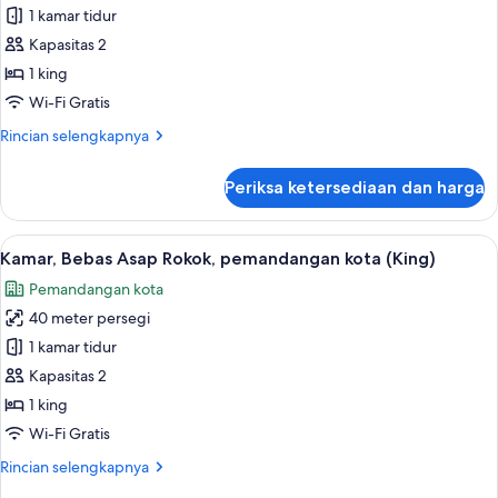
pemandangan
1 kamar tidur
untuk
kota
Kamar
Kapasitas 2
(Deluxe,
Superior,
Palace
1 king
View)
Bebas
Wi-Fi Gratis
Asap
Rincian
Rincian selengkapnya
Rokok
lebih
(Dome)
lanjut
Periksa ketersediaan dan harga
untuk
Kamar
Superior,
Lihat
Kamar, Bebas Asap Rokok, pemandangan 
6
Bebas
Kamar, Bebas Asap Rokok, pemandangan kota (King)
semua
Asap
Pemandangan kota
Rokok
foto
(Dome)
40 meter persegi
untuk
Kamar,
1 kamar tidur
Bebas
Kapasitas 2
Asap
1 king
Rokok,
Wi-Fi Gratis
pemandangan
Rincian
Rincian selengkapnya
kota
lebih