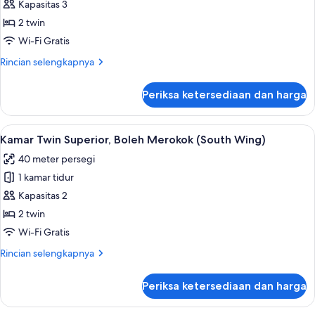
Twin
Kapasitas 3
Deluks,
2 twin
Bebas
Wi-Fi Gratis
Asap
Rincian
Rincian selengkapnya
Rokok
lebih
(Palace
lanjut
Periksa ketersediaan dan harga
Side)
untuk
Kamar
Twin
Lihat
Minibar, brankas, meja kerja, dan tira
5
Deluks,
Kamar Twin Superior, Boleh Merokok (South Wing)
semua
Bebas
40 meter persegi
Asap
foto
Rokok
1 kamar tidur
untuk
(Palace
Kamar
Kapasitas 2
Side)
Twin
2 twin
Superior,
Wi-Fi Gratis
Boleh
Rincian
Rincian selengkapnya
Merokok
lebih
(South
lanjut
Periksa ketersediaan dan harga
untuk
Wing)
Kamar