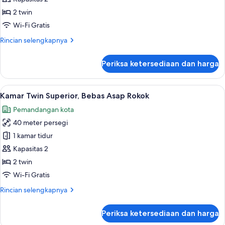
Rokok
Twin
(Comfort
2 twin
Queen
Superior,
Wi-Fi Gratis
Room
Bebas
/
Rincian
Rincian selengkapnya
Asap
26sqm)
lebih
Rokok
lanjut
Periksa ketersediaan dan harga
untuk
Kamar
Twin
Lihat
Minibar, brankas, meja kerja, dan tira
4
Superior,
Kamar Twin Superior, Bebas Asap Rokok
semua
Bebas
Pemandangan kota
Asap
foto
Rokok
40 meter persegi
untuk
Kamar
1 kamar tidur
Twin
Kapasitas 2
Superior,
2 twin
Bebas
Wi-Fi Gratis
Asap
Rincian
Rincian selengkapnya
Rokok
lebih
lanjut
Periksa ketersediaan dan harga
untuk