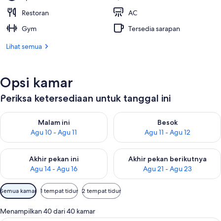
Restoran
AC
Gym
Tersedia sarapan
Lihat semua
Opsi kamar
Periksa ketersediaan untuk tanggal ini
Periksa ketersediaan untuk malam ini Agu 10 - Agu 11
Periksa ketersediaan untuk be
Malam ini
Besok
Agu 10 - Agu 11
Agu 11 - Agu 12
Periksa ketersediaan untuk akhir pekan ini Agu 14 - Agu 16
Periksa ketersediaan untuk ak
Akhir pekan ini
Akhir pekan berikutnya
Agu 14 - Agu 16
Agu 21 - Agu 23
Filter
Semua kamar
1 tempat tidur
2 tempat tidur
tersedia
untuk
Menampilkan 40 dari 40 kamar
kamar