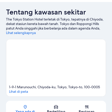
Tentang kawasan sekitar
The Tokyo Station Hotel terletak di Tokyo, tepatnya di Chiyoda,
dekat stasiun kereta bawah tanah. Tokyo dan Roppongi Hills
patut Anda singgahi jika berbelanja ada dalam agenda Anda,
atau kunjungi Teluk Tokyo serta Taman Ueno jika Anda ingin
Lihat selengkapnya
menjelajahi keindahan alam kawasan ini. Jangan sampai
melewatkan Taman Nasional Shinjuku Gyoen dan Tokyo Disney
Resort®.
Kunjungi panduan perjalanan kami untuk Tokyo
1-9-1 Marunouchi, Chiyoda-ku, Tokyo, Tokyo-to, 100-0005
Lihat di peta
Peta
Yang ada di
Berkeliling
Restoran