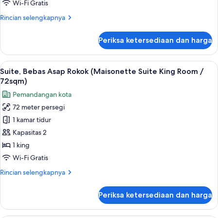
2
Wi-Fi Gratis
Tempat
Rincian
Rincian selengkapnya
Tidur
lebih
Twin,
lanjut
Periksa ketersediaan dan harga
untuk
Bebas
Kamar
Asap
Twin
Lihat
Suite, Bebas Asap Rokok (Maisonette S
Rokok
7
Klasik,
Suite, Bebas Asap Rokok (Maisonette Suite King Room /
semua
2
(Classic
72sqm)
Tempat
foto
Comfort
Pemandangan kota
Tidur
untuk
/
Twin,
72 meter persegi
Suite,
36sqm)
Bebas
1 kamar tidur
Bebas
Asap
Rokok
Asap
Kapasitas 2
(Classic
Rokok
1 king
Comfort
(Maisonette
/
Wi-Fi Gratis
Suite
36sqm)
Rincian
Rincian selengkapnya
King
lebih
Room
lanjut
Periksa ketersediaan dan harga
untuk
/
Suite,
72sqm)
Bebas