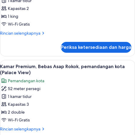
Kamar
1 kamar tidur
View,
Superior,
Premium)
Kapasitas 2
1
1 king
Tempat
Wi-Fi Gratis
Tidur
Rincian
Rincian selengkapnya
King,
lebih
pemandangan
lanjut
Periksa ketersediaan dan harga
kota
untuk
Kamar
Superior,
Lihat
Minibar, brankas, meja kerja, dan tira
6
1
Kamar Premium, Bebas Asap Rokok, pemandangan kota
semua
Tempat
(Palace View)
Tidur
foto
Pemandangan kota
King,
untuk
pemandangan
52 meter persegi
Kamar
kota
1 kamar tidur
Premium,
Bebas
Kapasitas 3
Asap
2 double
Rokok,
Wi-Fi Gratis
pemandangan
Rincian
Rincian selengkapnya
kota
lebih