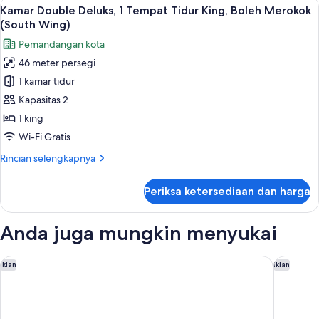
Lihat
Kamar Double Deluks, 1 Tempat Tidur K
1
Asap
Superior,
Kamar Double Deluks, 1 Tempat Tidur King, Boleh Merokok
semua
1
Rokok,
(South Wing)
Tempat
foto
pemandangan
Pemandangan kota
Tidur
untuk
kota
King,
46 meter persegi
Kamar
Bebas
(Palace
1 kamar tidur
Double
Asap
Side)
Rokok,
Deluks,
Kapasitas 2
pemandangan
1
1 king
kota
Tempat
(Palace
Wi-Fi Gratis
Tidur
Side)
Rincian
Rincian selengkapnya
King,
lebih
Boleh
lanjut
Periksa ketersediaan dan harga
untuk
Merokok
Kamar
(South
Double
Anda juga mungkin menyukai
Wing)
Deluks,
1
Tempat
Oakwood Premier Tokyo
The Prin
Iklan
Iklan
Tidur
King,
Boleh
Merokok