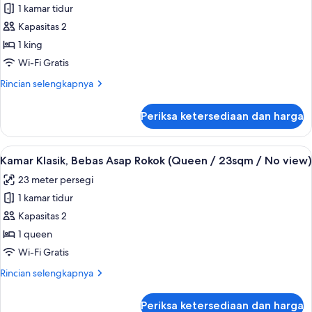
View)
Kamar
1 kamar tidur
Double
Kapasitas 2
Junior,
1 king
Bebas
Wi-Fi Gratis
Asap
Rincian
Rincian selengkapnya
Rokok
lebih
(King)
lanjut
Periksa ketersediaan dan harga
untuk
Kamar
Double
Lihat
Minibar, brankas, meja kerja, dan tira
5
Junior,
Kamar Klasik, Bebas Asap Rokok (Queen / 23sqm / No view)
semua
Bebas
23 meter persegi
Asap
foto
Rokok
1 kamar tidur
untuk
(King)
Kamar
Kapasitas 2
Klasik,
1 queen
Bebas
Wi-Fi Gratis
Asap
Rincian
Rincian selengkapnya
Rokok
lebih
(Queen
lanjut
Periksa ketersediaan dan harga
untuk