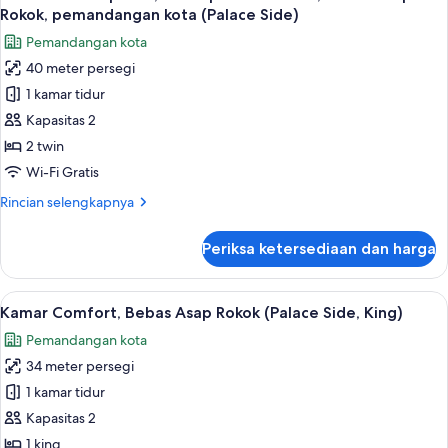
semua
Bebas
Rokok, pemandangan kota (Palace Side)
Asap
foto
Pemandangan kota
Rokok
untuk
(Junior)
40 meter persegi
Kamar
1 kamar tidur
Twin
Superior,
Kapasitas 2
2
2 twin
Tempat
Wi-Fi Gratis
Tidur
Rincian
Rincian selengkapnya
Twin,
lebih
Bebas
lanjut
Periksa ketersediaan dan harga
untuk
Asap
Kamar
Rokok,
Twin
Lihat
Minibar, brankas, meja kerja, dan tira
pemandangan
6
Superior,
Kamar Comfort, Bebas Asap Rokok (Palace Side, King)
semua
kota
2
Pemandangan kota
Tempat
foto
(Palace
Tidur
34 meter persegi
untuk
Side)
Twin,
Kamar
1 kamar tidur
Bebas
Comfort,
Asap
Kapasitas 2
Rokok,
Bebas
1 king