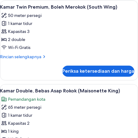
Twin
Lihat
Kamar Twin Premium, Boleh Merokok (S
5
Superior,
Kamar Twin Premium, Boleh Merokok (South Wing)
semua
Boleh
50 meter persegi
Merokok
foto
(South
1 kamar tidur
untuk
Wing)
Kamar
Kapasitas 3
Twin
2 double
Premium,
Wi-Fi Gratis
Boleh
Rincian
Rincian selengkapnya
Merokok
lebih
(South
lanjut
Periksa ketersediaan dan harga
untuk
Wing)
Kamar
Twin
Lihat
Minibar, brankas, meja kerja, dan tira
6
Premium,
Kamar Double, Bebas Asap Rokok (Maisonette King)
semua
Boleh
Pemandangan kota
Merokok
foto
(South
65 meter persegi
untuk
Wing)
Kamar
1 kamar tidur
Double,
Kapasitas 2
Bebas
1 king
Asap