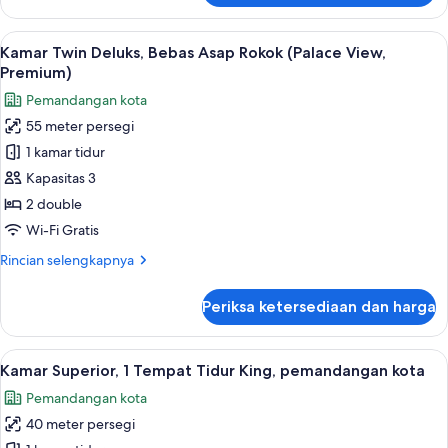
Kamar
Twin
Lihat
Minibar, brankas, meja kerja, dan tira
6
Premium,
Kamar Twin Deluks, Bebas Asap Rokok (Palace View,
semua
Bebas
Premium)
Asap
foto
Pemandangan kota
Rokok
untuk
(Palace
55 meter persegi
Kamar
View)
1 kamar tidur
Twin
Deluks,
Kapasitas 3
Bebas
2 double
Asap
Wi-Fi Gratis
Rokok
Rincian
Rincian selengkapnya
(Palace
lebih
View,
lanjut
Periksa ketersediaan dan harga
untuk
Premium)
Kamar
Twin
Lihat
Minibar, brankas, meja kerja, dan tira
4
Deluks,
Kamar Superior, 1 Tempat Tidur King, pemandangan kota
semua
Bebas
Pemandangan kota
Asap
foto
Rokok
40 meter persegi
untuk
(Palace