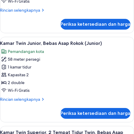
Wi-Fi Gratis
Rokok
Rincian
Rincian selengkapnya
(Maisonette
lebih
King)
lanjut
Periksa ketersediaan dan harga
untuk
Kamar
Double,
Lihat
Kamar Twin Junior, Bebas Asap Rokok (
6
Bebas
Kamar Twin Junior, Bebas Asap Rokok (Junior)
semua
Asap
Pemandangan kota
Rokok
foto
(Maisonette
58 meter persegi
untuk
King)
Kamar
1 kamar tidur
Twin
Kapasitas 2
Junior,
2 double
Bebas
Wi-Fi Gratis
Asap
Rincian
Rincian selengkapnya
Rokok
lebih
(Junior)
lanjut
Periksa ketersediaan dan harga
untuk
Kamar
Twin
Lihat
Minibar, brankas, meja kerja, dan tira
6
Junior,
Kamar Twin Superior, 2 Tempat Tidur Twin, Bebas Asap