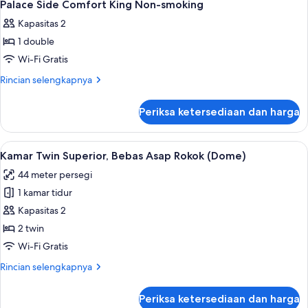
1
smoking
Premium
Palace Side Comfort King Non-smoking
semua
Deluxe
Kapasitas 2
King
foto
Non-
1 double
untuk
smoking
Palace
Wi-Fi Gratis
Side
Rincian
Rincian selengkapnya
Comfort
lebih
lanjut
King
Periksa ketersediaan dan harga
untuk
Non-
Palace
smoking
Side
Lihat
Kamar Twin Superior, Bebas Asap Rokok
5
Comfort
Kamar Twin Superior, Bebas Asap Rokok (Dome)
semua
King
44 meter persegi
Non-
foto
smoking
1 kamar tidur
untuk
Kamar
Kapasitas 2
Twin
2 twin
Superior,
Wi-Fi Gratis
Bebas
Rincian
Rincian selengkapnya
Asap
lebih
Rokok
lanjut
Periksa ketersediaan dan harga
untuk
(Dome)