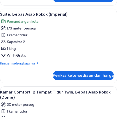
/
Kamar
23sqm
Klasik,
Lihat
Suite, Bebas Asap Rokok (Imperial) | M
/
3
Bebas
Suite, Bebas Asap Rokok (Imperial)
semua
No
Asap
Pemandangan kota
Rokok
foto
view)
(Queen
173 meter persegi
untuk
/
Suite,
1 kamar tidur
23sqm
Bebas
/
Kapasitas 2
No
Asap
1 king
view)
Rokok
Wi-Fi Gratis
(Imperial)
Rincian
Rincian selengkapnya
lebih
lanjut
Periksa ketersediaan dan harga
untuk
Suite,
Bebas
Lihat
Kamar Comfort, 2 Tempat Tidur Twin, B
1
Asap
Kamar Comfort, 2 Tempat Tidur Twin, Bebas Asap Rokok
semua
Rokok
(Dome)
(Imperial)
foto
30 meter persegi
untuk
1 kamar tidur
Kamar