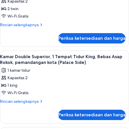
Kapasitas 2
Comfort,
2
2 twin
Tempat
Wi-Fi Gratis
Tidur
Rincian
Rincian selengkapnya
Twin,
lebih
Bebas
lanjut
Periksa ketersediaan dan harga
untuk
Asap
Kamar
Rokok
Comfort,
Lihat
Kamar Double Superior, 1 Tempat Tidur
(Dome)
1
2
Kamar Double Superior, 1 Tempat Tidur King, Bebas Asap
semua
Tempat
Rokok, pemandangan kota (Palace Side)
Tidur
foto
1 kamar tidur
Twin,
untuk
Bebas
Kapasitas 2
Kamar
Asap
1 king
Double
Rokok
(Dome)
Superior,
Wi-Fi Gratis
1
Rincian
Rincian selengkapnya
Tempat
lebih
lanjut
Tidur
Periksa ketersediaan dan harga
untuk
King,
Kamar
Bebas
Double