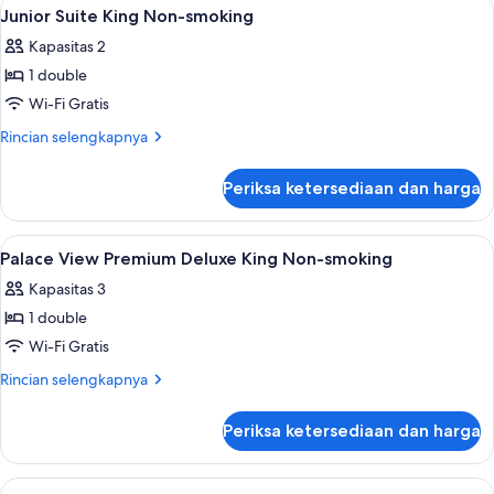
Lihat
Minibar, brankas, meja kerja, dan tira
1
Junior Suite King Non-smoking
semua
Kapasitas 2
foto
1 double
untuk
Junior
Wi-Fi Gratis
Suite
Rincian
Rincian selengkapnya
King
lebih
lanjut
Non-
Periksa ketersediaan dan harga
untuk
smoking
Junior
Suite
Lihat
Minibar, brankas, meja kerja, dan tira
1
King
Palace View Premium Deluxe King Non-smoking
semua
Non-
Kapasitas 3
smoking
foto
1 double
untuk
Palace
Wi-Fi Gratis
View
Rincian
Rincian selengkapnya
Premium
lebih
lanjut
Deluxe
Periksa ketersediaan dan harga
untuk
King
Palace
Non-
View
Lihat
Minibar, brankas, meja kerja, dan tira