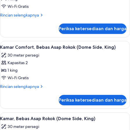
pemandangan
Asap
Wi-Fi Gratis
kota
Rokok
(Palace
Rincian
Rincian selengkapnya
(Palace
Side)
lebih
Side,
lanjut
Periksa ketersediaan dan harga
King)
untuk
Kamar
Comfort,
Lihat
Kamar Comfort, Bebas Asap Rokok (Dome
6
Bebas
Kamar Comfort, Bebas Asap Rokok (Dome Side, King)
semua
Asap
30 meter persegi
Rokok
foto
(Palace
Kapasitas 2
untuk
Side,
Kamar
1 king
King)
Comfort,
Wi-Fi Gratis
Bebas
Rincian
Rincian selengkapnya
Asap
lebih
Rokok
lanjut
Periksa ketersediaan dan harga
untuk
(Dome
Kamar
Side,
Comfort,
Lihat
Minibar, brankas, meja kerja, dan tira
King)
6
Bebas
Kamar, Bebas Asap Rokok (Dome Side, King)
semua
Asap
30 meter persegi
Rokok
foto