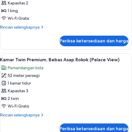
Kapasitas 2
Superior,
Bebas
1 king
Asap
Wi-Fi Gratis
Rokok,
Rincian
Rincian selengkapnya
pemandangan
lebih
kota
lanjut
Periksa ketersediaan dan harga
untuk
(King)
Kamar
Superior,
Lihat
Minibar, brankas, meja kerja, dan tira
5
Bebas
Kamar Twin Premium, Bebas Asap Rokok (Palace View)
semua
Asap
Pemandangan kota
Rokok,
foto
pemandangan
52 meter persegi
untuk
kota
Kamar
1 kamar tidur
(King)
Twin
Kapasitas 3
Premium,
2 twin
Bebas
Wi-Fi Gratis
Asap
Rincian
Rincian selengkapnya
Rokok
lebih
(Palace
lanjut
Periksa ketersediaan dan harga
View)
untuk