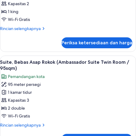
Asap
Kapasitas 2
Rokok
1 king
(Ambassador
Wi-Fi Gratis
Suite
Rincian
Rincian selengkapnya
King,
lebih
NS
lanjut
Periksa ketersediaan dan harga
untuk
/
Suite,
95sqm)
Bebas
Lihat
Suite, Bebas Asap Rokok (Ambassador S
5
Asap
Suite, Bebas Asap Rokok (Ambassador Suite Twin Room /
semua
Rokok
95sqm)
(Ambassador
foto
Pemandangan kota
Suite
untuk
King,
95 meter persegi
Suite,
NS
1 kamar tidur
Bebas
/
95sqm)
Asap
Kapasitas 3
Rokok
2 double
(Ambassador
Wi-Fi Gratis
Suite
Rincian
Rincian selengkapnya
Twin
lebih
Room
lanjut