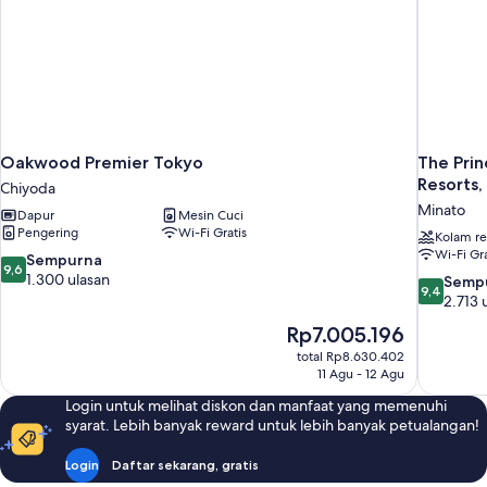
(South
Wing)
Oakwood Premier Tokyo
The Prin
Resorts,
Chiyoda
Minato
Dapur
Mesin Cuci
Pengering
Wi-Fi Gratis
Kolam r
Wi-Fi Gra
9.6
Sempurna
9,6
dari
1.300 ulasan
9.4
Semp
9,4
10,
dari
2.713 
Sempurna,
10,
Harga
Rp7.005.196
1.300
Sempurna
sekarang
ulasan
total Rp8.630.402
2.713
Rp7.005.196
11 Agu - 12 Agu
ulasan
Login untuk melihat diskon dan manfaat yang memenuhi
syarat. Lebih banyak reward untuk lebih banyak petualangan!
Login
Daftar sekarang, gratis