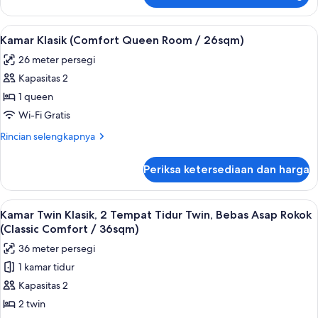
Kamar
Twin,
Lihat
Minibar, brankas, meja kerja, dan tira
5
Bebas
Kamar Klasik (Comfort Queen Room / 26sqm)
semua
Asap
26 meter persegi
Rokok
foto
(Maisonette)
Kapasitas 2
untuk
Kamar
1 queen
Klasik
Wi-Fi Gratis
(Comfort
Rincian
Rincian selengkapnya
Queen
lebih
Room
lanjut
Periksa ketersediaan dan harga
untuk
/
Kamar
26sqm)
Klasik
Lihat
Kamar Twin Klasik, 2 Tempat Tidur Twin
6
(Comfort
Kamar Twin Klasik, 2 Tempat Tidur Twin, Bebas Asap Rokok
semua
Queen
(Classic Comfort / 36sqm)
Room
foto
36 meter persegi
/
untuk
26sqm)
1 kamar tidur
Kamar
Kapasitas 2
Twin
Klasik,
2 twin