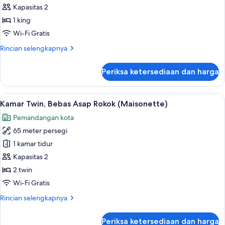
(Dome
Kapasitas 2
untuk
Side,
Kamar,
1 king
King)
Bebas
Wi-Fi Gratis
Asap
Rincian
Rincian selengkapnya
Rokok
lebih
(Dome
lanjut
Periksa ketersediaan dan harga
untuk
Side,
Kamar,
King)
Bebas
Lihat
Kamar Twin, Bebas Asap Rokok (Maisone
6
Asap
Kamar Twin, Bebas Asap Rokok (Maisonette)
semua
Rokok
Pemandangan kota
(Dome
foto
Side,
65 meter persegi
untuk
King)
Kamar
1 kamar tidur
Twin,
Kapasitas 2
Bebas
2 twin
Asap
Wi-Fi Gratis
Rokok
Rincian
Rincian selengkapnya
(Maisonette)
lebih
lanjut
Periksa ketersediaan dan harga
untuk