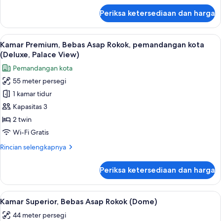
(Palace
lanjut
Periksa ketersediaan dan harga
untuk
View)
Kamar
Premium,
Lihat
Minibar, brankas, meja kerja, dan tira
5
Bebas
Kamar Premium, Bebas Asap Rokok, pemandangan kota
semua
Asap
(Deluxe, Palace View)
Rokok,
foto
Pemandangan kota
pemandangan
untuk
kota
55 meter persegi
Kamar
(Palace
1 kamar tidur
Premium,
View)
Bebas
Kapasitas 3
Asap
2 twin
Rokok,
Wi-Fi Gratis
pemandangan
Rincian
Rincian selengkapnya
kota
lebih
(Deluxe,
lanjut
Periksa ketersediaan dan harga
untuk
Palace
Kamar
View)
Premium,
Lihat
Kamar Superior, Bebas Asap Rokok (Dom
3
Bebas
Kamar Superior, Bebas Asap Rokok (Dome)
semua
Asap
44 meter persegi
Rokok,
foto