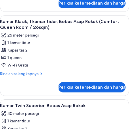
Periksa ketersediaan dan harga
untuk
/
Suite,
95sqm)
Bebas
Lihat
Minibar, brankas, meja kerja, dan tira
5
Asap
Kamar Klasik, 1 kamar tidur, Bebas Asap Rokok (Comfort
semua
Rokok
Queen Room / 26sqm)
(Ambassador
foto
26 meter persegi
Suite
untuk
Twin
1 kamar tidur
Kamar
Room
Kapasitas 2
Klasik,
/
95sqm)
1
1 queen
kamar
Wi-Fi Gratis
tidur,
Rincian
Rincian selengkapnya
Bebas
lebih
Asap
lanjut
Periksa ketersediaan dan harga
untuk
Rokok
Kamar
(Comfort
Klasik,
Lihat
Kamar Twin Superior, Bebas Asap Ro
Queen
7
1
Kamar Twin Superior, Bebas Asap Rokok
semua
kamar
Room
40 meter persegi
tidur,
foto
/
Bebas
1 kamar tidur
untuk
26sqm)
Asap
Kamar
Kapasitas 2