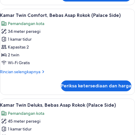
Kamar
Twin
Lihat
Kamar Twin Comfort, Bebas Asap Roko
6
Superior,
Kamar Twin Comfort, Bebas Asap Rokok (Palace Side)
semua
Bebas
Pemandangan kota
Asap
foto
Rokok
34 meter persegi
untuk
(Dome)
Kamar
1 kamar tidur
Twin
Kapasitas 2
Comfort,
2 twin
Bebas
Wi-Fi Gratis
Asap
Rincian
Rincian selengkapnya
Rokok
lebih
(Palace
lanjut
Periksa ketersediaan dan harga
Side)
untuk
Kamar
Twin
Lihat
Minibar, brankas, meja kerja, dan tira
4
Comfort,
Kamar Twin Deluks, Bebas Asap Rokok (Palace Side)
semua
Bebas
Pemandangan kota
Asap
foto
Rokok
45 meter persegi
untuk
(Palace
Kamar
1 kamar tidur
Side)