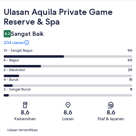
Ulasan
Ulasan Aquila Private Game
Reserve & Spa
Sangat Baik
8,2
204 ulasan
Penilaian
10 - Sangat Bagus
96
10
Penilaian
8 - Bagus
60
-
8
Sangat
Penilaian
6 - Medioker
25
-
Bagus.
6
Bagus.
Penilaian
4 - Buruk
15
96
-
60
4
dari
Medioker.
Penilaian
2 - Sangat Buruk
8
dari
-
204
25
2
204
Buruk.
ulasan
dari
-
ulasan
15
204
Sangat
dari
8,6
8,6
8,6
ulasan
Buruk.
204
Kebersihan
Lokasi
Staf & layanan
8
ulasan
Ulasan
dari
Ulasan terverifikasi
204