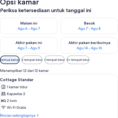
Opsi kamar
Periksa ketersediaan untuk tanggal ini
Periksa ketersediaan untuk malam ini Agu 6 - Agu 7
Periksa ketersediaan untuk be
Malam ini
Besok
Agu 6 - Agu 7
Agu 7 - Agu 8
Periksa ketersediaan untuk akhir pekan ini Agu 7 - Agu 9
Periksa ketersediaan untuk ak
Akhir pekan ini
Akhir pekan berikutnya
Agu 7 - Agu 9
Agu 14 - Agu 16
Filter
Semua kamar
2 tempat tidur
1 tempat tidur
3+ tempat tidur
tersedia
untuk
Menampilkan 12 dari 12 kamar
kamar
Lihat
Cottage Standar | Brankas, meja kerja,
4
Cottage Standar
semua
1 kamar tidur
foto
Kapasitas 2
untuk
Cottage
2 twin
Standar
Wi-Fi Gratis
Rincian
Rincian selengkapnya