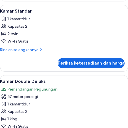
Mewah,
Lihat
Brankas, meja kerja, ruang kerja ramah
5
pemandangan
Kamar Standar
semua
gunung
1 kamar tidur
foto
Kapasitas 2
untuk
Kamar
2 twin
Standar
Wi-Fi Gratis
Rincian
Rincian selengkapnya
lebih
lanjut
Periksa ketersediaan dan harga
untuk
Kamar
Standar
Lihat
Kamar Double Deluks | Brankas, meja k
6
Kamar Double Deluks
semua
Pemandangan Pegunungan
foto
57 meter persegi
untuk
Kamar
1 kamar tidur
Double
Kapasitas 2
Deluks
1 king
Wi-Fi Gratis