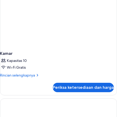
Bebas
Asap
Rokok,
pemandangan
kolam
renang
Kamar
Kapasitas 10
Wi-Fi Gratis
Rincian
Rincian selengkapnya
lebih
lanjut
Periksa ketersediaan dan harga
untuk
Kamar