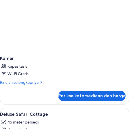
Kamar
Kapasitas 8
Wi-Fi Gratis
Rincian
Rincian selengkapnya
lebih
lanjut
Periksa ketersediaan dan harga
untuk
Kamar
Lihat
Brankas, meja kerja, ruang kerja ramah
3
Deluxe Safari Cottage
semua
45 meter persegi
foto