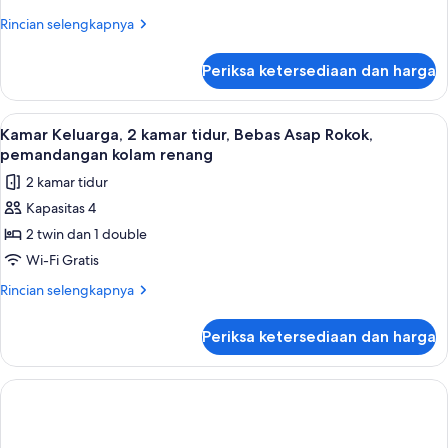
Rincian
Rincian selengkapnya
lebih
lanjut
Periksa ketersediaan dan harga
untuk
Kamar
Double
Lihat
Kamar Keluarga, 2 kamar tidur, Bebas
1
Deluks
Kamar Keluarga, 2 kamar tidur, Bebas Asap Rokok,
semua
pemandangan kolam renang
foto
2 kamar tidur
untuk
Kapasitas 4
Kamar
2 twin dan 1 double
Keluarga,
2
Wi-Fi Gratis
kamar
Rincian
Rincian selengkapnya
tidur,
lebih
lanjut
Bebas
Periksa ketersediaan dan harga
untuk
Asap
Kamar
Rokok,
Keluarga,
pemandangan
2
kamar
kolam
tidur,
renang