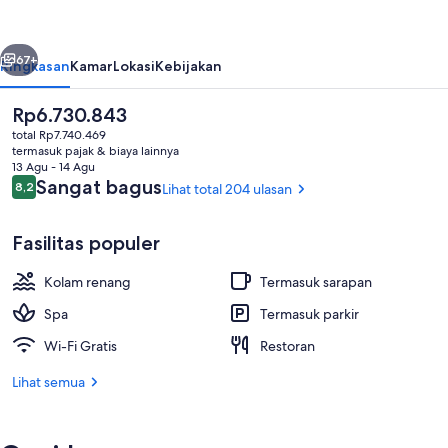
Reserve
&
belumnya
Berikutnya
Spa
67+
Ringkasan
Kamar
Lokasi
Kebijakan
Harga
Rp6.730.843
saat
total Rp7.740.469
ini
termasuk pajak & biaya lainnya
Rp6.730.843
13 Agu - 14 Agu
Ulasan
Sangat bagus
8,2
Lihat total 204 ulasan
8,2 dari 10
Fasilitas populer
Brankas, meja kerja, ruang kerja ramah
Kolam renang
Termasuk sarapan
Spa
Termasuk parkir
Wi-Fi Gratis
Restoran
Lihat semua