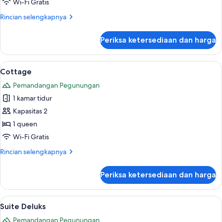
Keluarga
Wi-Fi Gratis
Rincian
Rincian selengkapnya
lebih
lanjut
Periksa ketersediaan dan harga
untuk
Suite
Keluarga
Lihat
Cottage | Brankas, meja kerja, ruang k
6
Cottage
semua
Pemandangan Pegunungan
foto
1 kamar tidur
untuk
Cottage
Kapasitas 2
1 queen
Wi-Fi Gratis
Rincian
Rincian selengkapnya
lebih
lanjut
Periksa ketersediaan dan harga
untuk
Cottage
Lihat
Brankas, meja kerja, ruang kerja ramah
6
Suite Deluks
semua
Pemandangan Pegunungan