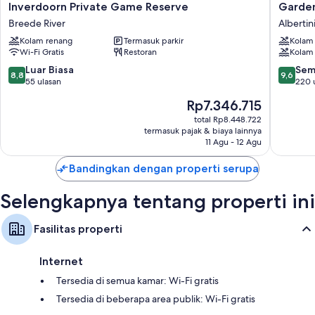
Inverdoorn
Garden
Inverdoorn Private Game Reserve
Garde
Private
Route
Breede River
Albertin
Game
Game
Kolam renang
Termasuk parkir
Kolam
Reserve
Lodge
Wi-Fi Gratis
Restoran
Kolam
Breede
Albertin
River
8.8
9.6
Luar Biasa
Sem
8,8
9,6
dari
dari
55 ulasan
220 
10,
10,
Harga
Rp7.346.715
Luar
Sempur
sekarang
Biasa,
220
total Rp8.448.722
Rp7.346.715
termasuk pajak & biaya lainnya
55
ulasan
11 Agu - 12 Agu
ulasan
Bandingkan dengan properti serupa
Selengkapnya tentang properti ini
Fasilitas properti
Internet
Tersedia di semua kamar: Wi-Fi gratis
Tersedia di beberapa area publik: Wi-Fi gratis