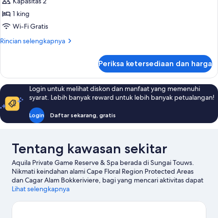
Kapasitas 2
untuk
Deluxe
1 king
Safari
Wi-Fi Gratis
Cottage
Rincian
Rincian selengkapnya
lebih
lanjut
Periksa ketersediaan dan harga
untuk
Deluxe
Safari
Login untuk melihat diskon dan manfaat yang memenuhi
Cottage
syarat. Lebih banyak reward untuk lebih banyak petualangan!
Login
Daftar sekarang, gratis
Tentang kawasan sekitar
Aquila Private Game Reserve & Spa berada di Sungai Touws.
Nikmati keindahan alami Cape Floral Region Protected Areas
dan Cagar Alam Bokkeriviere, bagi yang mencari aktivitas dapat
mengunjungi Klub Golf Hex Valley. Jangan lupa untuk
Lihat selengkapnya
menjelajahi aktivitas di area ini, termasuk bermain golf.
Kunjungi
panduan perjalanan kami untuk Sungai Touws