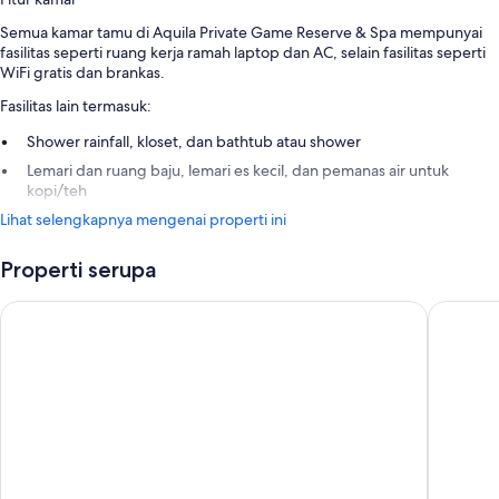
Semua kamar tamu di Aquila Private Game Reserve & Spa mempunyai
fasilitas seperti ruang kerja ramah laptop dan AC, selain fasilitas seperti
WiFi gratis dan brankas.
Fasilitas lain termasuk:
Shower rainfall, kloset, dan bathtub atau shower
Lemari dan ruang baju, lemari es kecil, dan pemanas air untuk
kopi/teh
Lihat selengkapnya mengenai properti ini
Properti serupa
Inverdoorn Private Game Reserve
Garden 