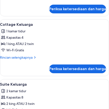
lebih
lanjut
Periksa ketersediaan dan harga
untuk
Cottage
Standar
Lihat
Brankas, meja kerja, ruang kerja ramah
6
Cottage Keluarga
semua
1 kamar tidur
foto
Kapasitas 4
untuk
Cottage
1 king ATAU 2 twin
Keluarga
Wi-Fi Gratis
Rincian
Rincian selengkapnya
lebih
lanjut
Periksa ketersediaan dan harga
untuk
Cottage
Keluarga
Lihat
Brankas, meja kerja, ruang kerja ramah
5
Suite Keluarga
semua
2 kamar tidur
foto
Kapasitas 8
untuk
Suite
2 king ATAU 3 twin