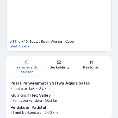
Lihat Penginapan lainnya di Sungai Touws
off the R46, Touws River, Western Cape
Lihat di peta
Peta
Yang ada di
Berkeliling
Restoran
sekitar
Pusat Penyelamatan Satwa Aquila Safari
2 mnt jalan kaki
- 0.2 km
Klub Golf Hex Valley
37 mnt berkendara
- 50.2 km
Veldskoen Padstal
41 mnt berkendara
- 54.0 km