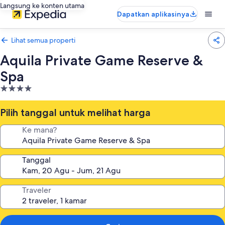
Langsung ke konten utama
Dapatkan aplikasinya
Lihat semua properti
Aquila Private Game Reserve &
Spa
Properti
bintang
4.0
Pilih tanggal untuk melihat harga
Ke mana?
Tanggal
Traveler