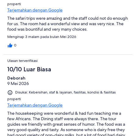
properti
Terjemahkan dengan Google
The safari trips were amazing and the staff could not do enough
for us. The room had a wonderful view and was very nice. The
food was bountiful and very many choices.
Menginap 3 malam pada bulan Mei 2026
0
Ulasan terverifikasi
10/10 Luar Biasa
Deborah
9 Mei 2026
Disukai: Kebersihan, staf & layanan, fasilitas, kondisi & fasilitas
properti
Terjemahkan dengan Google
The housekeeping were wonderful & had fun teaching me a
few Africans. The Dining staff were always there. The tour
guides we friendly with great senses of humor. The food was a
very good quality and tasty. As someone who is dairy free they
had good variety of non-dairy milks, but a lot of food had dairy