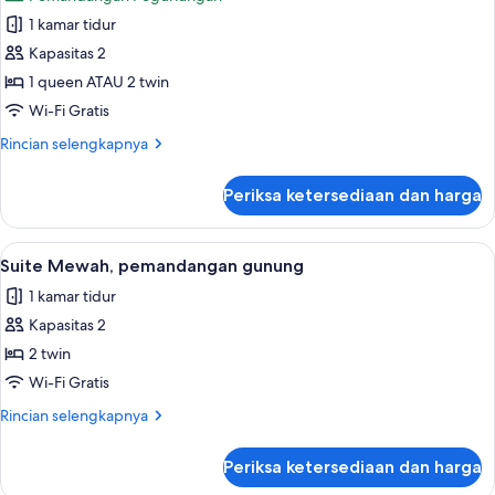
foto
1 kamar tidur
untuk
Suite
Kapasitas 2
Deluks
1 queen ATAU 2 twin
Wi-Fi Gratis
Rincian
Rincian selengkapnya
lebih
lanjut
Periksa ketersediaan dan harga
untuk
Suite
Deluks
Lihat
Brankas, meja kerja, ruang kerja ramah
5
Suite Mewah, pemandangan gunung
semua
1 kamar tidur
foto
Kapasitas 2
untuk
Suite
2 twin
Mewah,
Wi-Fi Gratis
pemandangan
Rincian
Rincian selengkapnya
gunung
lebih
lanjut
Periksa ketersediaan dan harga
untuk
Suite