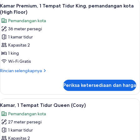
Lihat
Minibar, brankas, meja kerja, dan rua
3
1
Kamar Premium, 1 Tempat Tidur King, pemandangan kota
semua
Tempat
(High Floor)
Tidur
foto
Pemandangan kota
King,
untuk
pemandangan
36 meter persegi
Kamar
kota
1 kamar tidur
Premium,
(High
Floor)
1
Kapasitas 2
Tempat
1 king
Tidur
Wi-Fi Gratis
King,
Rincian
Rincian selengkapnya
pemandangan
lebih
kota
lanjut
Periksa ketersediaan dan harga
untuk
(High
Kamar
Floor)
Premium,
Lihat
Minibar, brankas, meja kerja, dan rua
2
1
Kamar, 1 Tempat Tidur Queen (Cosy)
semua
Tempat
Pemandangan kota
Tidur
foto
King,
27 meter persegi
untuk
pemandangan
Kamar,
1 kamar tidur
kota
1
(High
Kapasitas 2