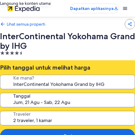
Langsung ke konten utama
Dapatkan aplikasinya
Lihat semua properti
InterContinental Yokohama Grand
by IHG
Properti
bintang
4.5
Pilih tanggal untuk melihat harga
Ke mana?
Tanggal
Traveler