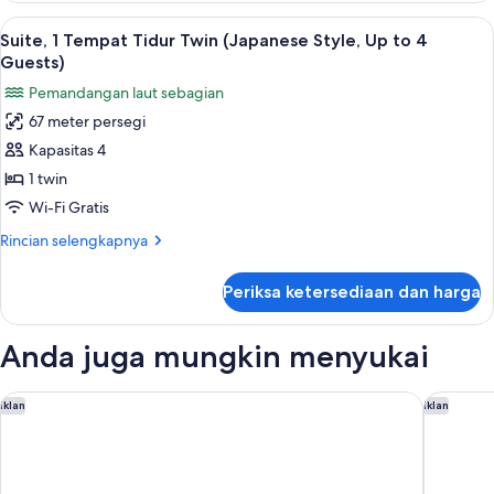
Premium
Lihat
Minibar, brankas, meja kerja, dan rua
2
(Upgraded)
Suite, 1 Tempat Tidur Twin (Japanese Style, Up to 4
semua
Guests)
foto
Pemandangan laut sebagian
untuk
67 meter persegi
Suite,
Kapasitas 4
1
Tempat
1 twin
Tidur
Wi-Fi Gratis
Twin
Rincian
Rincian selengkapnya
(Japanese
lebih
Style,
lanjut
Periksa ketersediaan dan harga
untuk
Up
Suite,
to
1
Anda juga mungkin menyukai
4
Tempat
Tidur
Guests)
Twin
Hilton Yokohama
THE KAH
Iklan
Iklan
(Japanese
Style,
Up
to