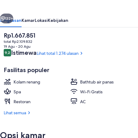
by
IHG
belumnya
Berikutnya
132+
Ringkasan
Kamar
Lokasi
Kebijakan
Harga
Rp1.667.851
saat
total Rp2.109.832
ini
19 Agu - 20 Agu
Rp1.667.851
Ulasan
Istimewa
9,2
Lihat total 1.274 ulasan
9,2 dari 10
Fasilitas populer
Kolam renang
Bathtub air panas
Eksterior
Spa
Wi-Fi Gratis
Restoran
AC
Lihat semua
Opsi kamar