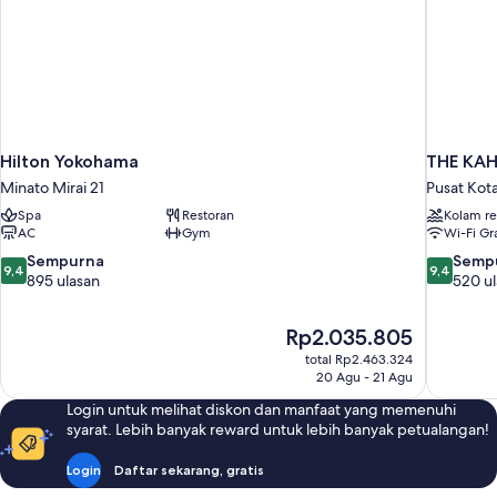
4
Guests)
Hilton Yokohama
THE KAH
Minato Mirai 21
Pusat Kot
Spa
Restoran
Kolam r
AC
Gym
Wi-Fi Gra
9.4
9.4
Sempurna
Semp
9,4
9,4
dari
dari
895 ulasan
520 u
10,
10,
Sempurna,
Sempurna
Harga
Rp2.035.805
895
520
sekarang
ulasan
ulasan
total Rp2.463.324
Rp2.035.805
20 Agu - 21 Agu
Login untuk melihat diskon dan manfaat yang memenuhi
syarat. Lebih banyak reward untuk lebih banyak petualangan!
Login
Daftar sekarang, gratis