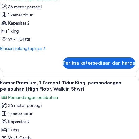
untuk
pemandangan
36 meter persegi
Kamar
pelabuhan
1 kamar tidur
Premium,
(Walk-
In
1
Kapasitas 2
Shower)
Tempat
1 king
Tidur
Wi-Fi Gratis
King,
Rincian
Rincian selengkapnya
pemandangan
lebih
pelabuhan
lanjut
Periksa ketersediaan dan harga
untuk
(High
Kamar
Floor)
Premium,
Lihat
Minibar, brankas, meja kerja, dan rua
4
1
Kamar Premium, 1 Tempat Tidur King, pemandangan
semua
Tempat
pelabuhan (High Floor, Walk in Shwr)
Tidur
foto
Pemandangan pelabuhan
King,
untuk
pemandangan
36 meter persegi
Kamar
pelabuhan
1 kamar tidur
Premium,
(High
Floor)
1
Kapasitas 2
Tempat
1 king
Tidur
Wi-Fi Gratis