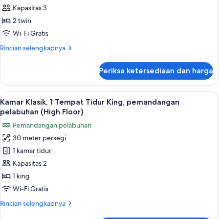
2
Kapasitas 3
Tempat
2 twin
Tidur
Wi-Fi Gratis
Twin,
Rincian
Rincian selengkapnya
Akses
lebih
Club
lanjut
Periksa ketersediaan dan harga
untuk
Lounge,
Kamar
pemandangan
Premium,
Lihat
Minibar, brankas, meja kerja, dan rua
pelabuhan
3
2
Kamar Klasik, 1 Tempat Tidur King, pemandangan
semua
(High
Tempat
pelabuhan (High Floor)
Tidur
foto
floor)
Pemandangan pelabuhan
Twin,
untuk
Akses
30 meter persegi
Kamar
Club
1 kamar tidur
Klasik,
Lounge,
pemandangan
1
Kapasitas 2
pelabuhan
Tempat
1 king
(High
Tidur
floor)
Wi-Fi Gratis
King,
Rincian
Rincian selengkapnya
pemandangan
lebih