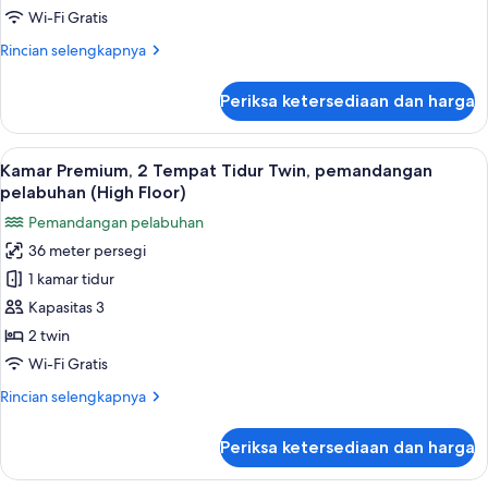
Tidur
Wi-Fi Gratis
Twin,
Rincian
Rincian selengkapnya
pemandangan
lebih
kota
lanjut
Periksa ketersediaan dan harga
untuk
(High
Kamar
Floor)
Premium,
Lihat
Kamar Premium, 2 Tempat Tidur Twin, 
4
2
Kamar Premium, 2 Tempat Tidur Twin, pemandangan
semua
Tempat
pelabuhan (High Floor)
Tidur
foto
Pemandangan pelabuhan
Twin,
untuk
pemandangan
36 meter persegi
Kamar
kota
1 kamar tidur
Premium,
(High
Floor)
2
Kapasitas 3
Tempat
2 twin
Tidur
Wi-Fi Gratis
Twin,
Rincian
Rincian selengkapnya
pemandangan
lebih
pelabuhan
lanjut
Periksa ketersediaan dan harga
untuk
(High
Kamar
Floor)