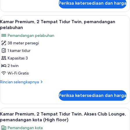
Periksa ketersediaan dan harga
untuk
Lounge,
Kamar
pemandangan
Premium,
Lihat
Minibar, brankas, meja kerja, dan rua
kota
4
1
Kamar Premium, 2 Tempat Tidur Twin, pemandangan
semua
(High
Tempat
pelabuhan
Tidur
foto
floor)
Pemandangan pelabuhan
King,
untuk
Akses
38 meter persegi
Kamar
Club
1 kamar tidur
Premium,
Lounge,
pemandangan
2
Kapasitas 3
kota
Tempat
2 twin
(High
Tidur
floor)
Wi-Fi Gratis
Twin,
Rincian
Rincian selengkapnya
pemandangan
lebih
pelabuhan
lanjut
Periksa ketersediaan dan harga
untuk
Kamar
Premium,
Lihat
Minibar, brankas, meja kerja, dan rua
5
2
Kamar Premium, 2 Tempat Tidur Twin, Akses Club Lounge,
semua
Tempat
pemandangan kota (High floor)
Tidur
foto
Pemandangan kota
Twin,