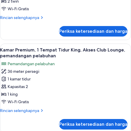
Tempat
2 twin
Tidur
Wi-Fi Gratis
Twin,
Rincian
Rincian selengkapnya
Akses
lebih
Club
lanjut
Periksa ketersediaan dan harga
untuk
Lounge,
Kamar
pemandangan
Premium,
Lihat
Kamar Premium, 1 Tempat Tidur King, 
kota
4
2
Kamar Premium, 1 Tempat Tidur King, Akses Club Lounge,
semua
Tempat
pemandangan pelabuhan
Tidur
foto
Pemandangan pelabuhan
Twin,
untuk
Akses
36 meter persegi
Kamar
Club
1 kamar tidur
Premium,
Lounge,
pemandangan
1
Kapasitas 2
kota
Tempat
1 king
Tidur
Wi-Fi Gratis
King,
Rincian
Rincian selengkapnya
Akses
lebih
Club
lanjut
Periksa ketersediaan dan harga
untuk
Lounge,