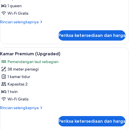
Floor)
Tempat
1 queen
Tidur
Wi-Fi Gratis
Queen
Rincian
Rincian selengkapnya
(Cosy)
lebih
lanjut
Periksa ketersediaan dan harga
untuk
Kamar,
1
Lihat
Minibar, brankas, meja kerja, dan rua
5
Tempat
Kamar Premium (Upgraded)
semua
Tidur
Pemandangan laut sebagian
Queen
foto
(Cosy)
38 meter persegi
untuk
Kamar
1 kamar tidur
Premium
Kapasitas 2
(Upgraded)
1 twin
Wi-Fi Gratis
Rincian
Rincian selengkapnya
lebih
lanjut
Periksa ketersediaan dan harga
untuk
Kamar