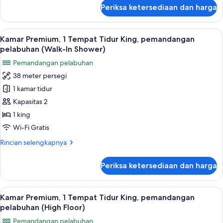
pelabuhan
lanjut
Periksa ketersediaan dan harga
untuk
(High
Kamar
Floor)
Klasik,
Lihat
Minibar, brankas, meja kerja, dan rua
4
1
Kamar Premium, 1 Tempat Tidur King, pemandangan
semua
Tempat
pelabuhan (Walk-In Shower)
Tidur
foto
Pemandangan pelabuhan
King,
untuk
pemandangan
38 meter persegi
Kamar
pelabuhan
1 kamar tidur
Premium,
(High
Floor)
1
Kapasitas 2
Tempat
1 king
Tidur
Wi-Fi Gratis
King,
Rincian
Rincian selengkapnya
pemandangan
lebih
pelabuhan
lanjut
Periksa ketersediaan dan harga
untuk
(Walk-
Kamar
In
Premium,
Lihat
Minibar, brankas, meja kerja, dan rua
Shower)
3
1
Kamar Premium, 1 Tempat Tidur King, pemandangan
semua
Tempat
pelabuhan (High Floor)
Tidur
foto
Pemandangan pelabuhan
King,