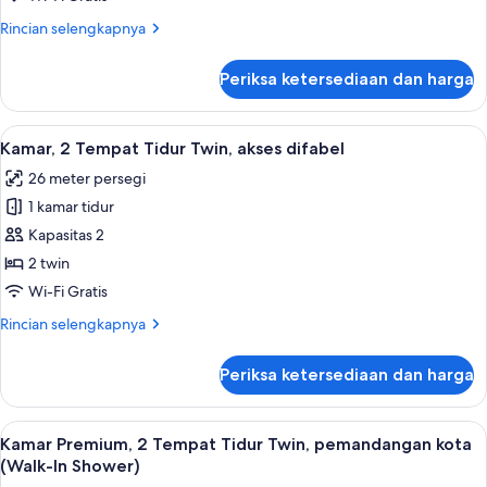
King,
Rincian
Rincian selengkapnya
pemandangan
lebih
pelabuhan
lanjut
Periksa ketersediaan dan harga
untuk
(High
Kamar
Floor,
Premium,
Lihat
Kamar, 2 Tempat Tidur Twin, akses difa
Walk
4
1
Kamar, 2 Tempat Tidur Twin, akses difabel
semua
in
Tempat
26 meter persegi
Tidur
foto
Shwr)
King,
1 kamar tidur
untuk
pemandangan
Kamar,
Kapasitas 2
pelabuhan
2
(High
2 twin
Floor,
Tempat
Wi-Fi Gratis
Walk
Tidur
in
Rincian
Rincian selengkapnya
Twin,
Shwr)
lebih
akses
lanjut
Periksa ketersediaan dan harga
untuk
difabel
Kamar,
2
Lihat
Minibar, brankas, meja kerja, dan rua
4
Tempat
Kamar Premium, 2 Tempat Tidur Twin, pemandangan kota
semua
Tidur
(Walk-In Shower)
Twin,
foto