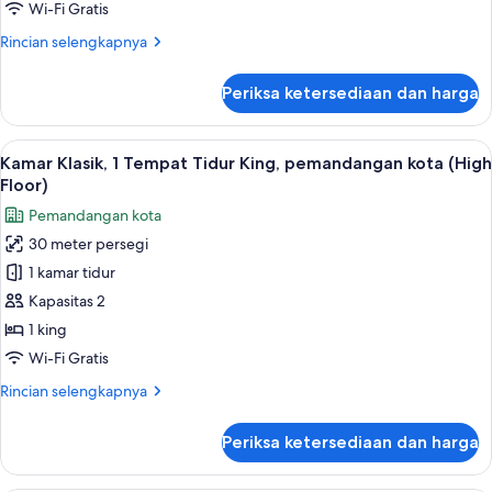
Tidur
Wi-Fi Gratis
Twin,
Rincian
Rincian selengkapnya
pemandangan
lebih
kota
lanjut
Periksa ketersediaan dan harga
untuk
(High
Kamar
Floor,
Premium,
Lihat
Minibar, brankas, meja kerja, dan rua
Walk
3
2
Kamar Klasik, 1 Tempat Tidur King, pemandangan kota (High
semua
in
Tempat
Floor)
Tidur
foto
Shwr)
Pemandangan kota
Twin,
untuk
pemandangan
30 meter persegi
Kamar
kota
1 kamar tidur
Klasik,
(High
Floor,
1
Kapasitas 2
Walk
Tempat
1 king
in
Tidur
Shwr)
Wi-Fi Gratis
King,
Rincian
Rincian selengkapnya
pemandangan
lebih
kota
lanjut
Periksa ketersediaan dan harga
untuk
(High
Kamar
Floor)
Klasik,