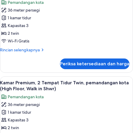
Pemandangan kota
akses
untuk
difabel
36 meter persegi
Kamar
1 kamar tidur
Premium,
2
Kapasitas 3
Tempat
2 twin
Tidur
Wi-Fi Gratis
Twin,
Rincian
Rincian selengkapnya
pemandangan
lebih
kota
lanjut
Periksa ketersediaan dan harga
untuk
(Walk-
Kamar
In
Premium,
Lihat
Minibar, brankas, meja kerja, dan rua
Shower)
4
2
Kamar Premium, 2 Tempat Tidur Twin, pemandangan kota
semua
Tempat
(High Floor, Walk in Shwr)
Tidur
foto
Pemandangan kota
Twin,
untuk
pemandangan
36 meter persegi
Kamar
kota
1 kamar tidur
Premium,
(Walk-
In
2
Kapasitas 3
Shower)
Tempat
2 twin