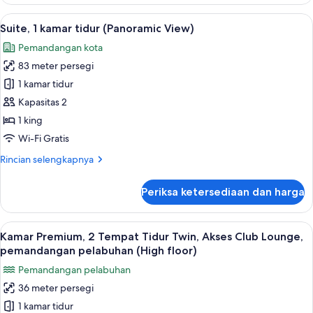
Kamar
pemandangan
Premium,
Lihat
Televisi 32-inci dengan saluran TV sate
pelabuhan
5
1
Suite, 1 kamar tidur (Panoramic View)
semua
Tempat
Pemandangan kota
Tidur
foto
King,
83 meter persegi
untuk
Akses
Suite,
1 kamar tidur
Club
1
Lounge,
Kapasitas 2
pemandangan
kamar
1 king
pelabuhan
tidur
Wi-Fi Gratis
(Panoramic
Rincian
Rincian selengkapnya
View)
lebih
lanjut
Periksa ketersediaan dan harga
untuk
Suite,
1
Lihat
Minibar, brankas, meja kerja, dan rua
5
kamar
Kamar Premium, 2 Tempat Tidur Twin, Akses Club Lounge,
semua
tidur
pemandangan pelabuhan (High floor)
(Panoramic
foto
Pemandangan pelabuhan
View)
untuk
36 meter persegi
Kamar
1 kamar tidur
Premium,