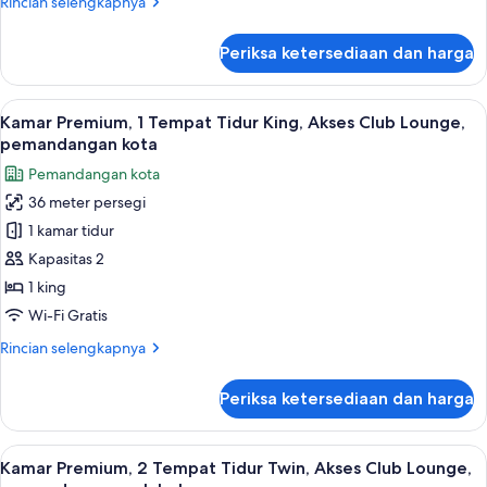
Rincian
Rincian selengkapnya
View)
lebih
lanjut
Periksa ketersediaan dan harga
untuk
Suite,
1
Lihat
Minibar, brankas, meja kerja, dan rua
5
kamar
Kamar Premium, 1 Tempat Tidur King, Akses Club Lounge,
semua
tidur
pemandangan kota
(Panoramic
foto
Pemandangan kota
View)
untuk
36 meter persegi
Kamar
1 kamar tidur
Premium,
1
Kapasitas 2
Tempat
1 king
Tidur
Wi-Fi Gratis
King,
Rincian
Rincian selengkapnya
Akses
lebih
Club
lanjut
Periksa ketersediaan dan harga
untuk
Lounge,
Kamar
pemandangan
Premium,
Lihat
Minibar, brankas, meja kerja, dan rua
kota
3
1
Kamar Premium, 2 Tempat Tidur Twin, Akses Club Lounge,
semua
Tempat