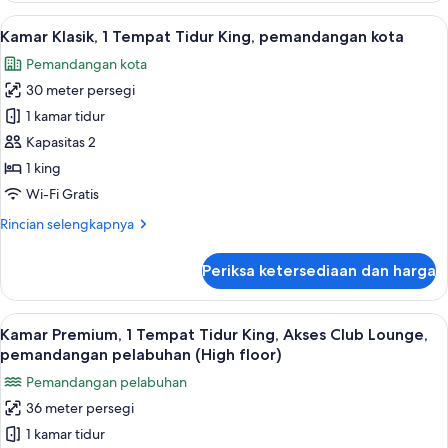
(Cosy)
Lihat
Kamar Klasik, 1 Tempat Tidur King, pe
3
Kamar Klasik, 1 Tempat Tidur King, pemandangan kota
semua
Pemandangan kota
foto
30 meter persegi
untuk
Kamar
1 kamar tidur
Klasik,
Kapasitas 2
1
1 king
Tempat
Wi-Fi Gratis
Tidur
Rincian
Rincian selengkapnya
King,
lebih
pemandangan
lanjut
Periksa ketersediaan dan harga
kota
untuk
Kamar
Klasik,
Lihat
Minibar, brankas, meja kerja, dan rua
4
1
Kamar Premium, 1 Tempat Tidur King, Akses Club Lounge,
semua
Tempat
pemandangan pelabuhan (High floor)
Tidur
foto
Pemandangan pelabuhan
King,
untuk
pemandangan
36 meter persegi
Kamar
kota
1 kamar tidur
Premium,