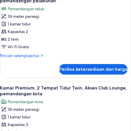
pemandangan pelabuhan
Tidur
foto
Pemandangan teluk
King,
untuk
Akses
36 meter persegi
Kamar
Club
1 kamar tidur
Premium,
Lounge,
pemandangan
2
Kapasitas 2
kota
Tempat
2 twin
Tidur
Wi-Fi Gratis
Twin,
Rincian
Rincian selengkapnya
Akses
lebih
Club
lanjut
Periksa ketersediaan dan harga
untuk
Lounge,
Kamar
pemandangan
Premium,
Lihat
Kamar Premium, 2 Tempat Tidur Twin, 
pelabuhan
6
2
Kamar Premium, 2 Tempat Tidur Twin, Akses Club Lounge,
semua
Tempat
pemandangan kota
Tidur
foto
Pemandangan kota
Twin,
untuk
Akses
36 meter persegi
Kamar
Club
1 kamar tidur
Premium,
Lounge,
pemandangan
2
Kapasitas 3
pelabuhan