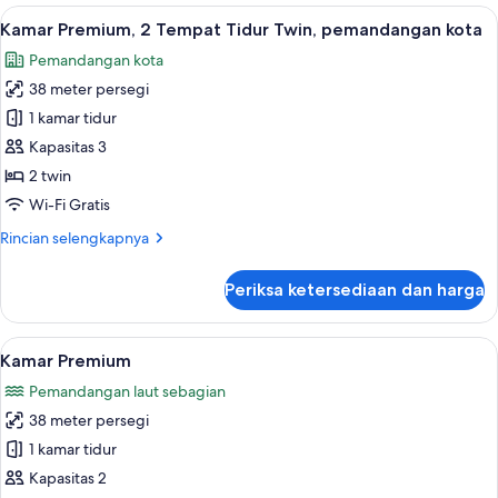
Premium,
Lihat
Minibar, brankas, meja kerja, dan rua
4
2
Kamar Premium, 2 Tempat Tidur Twin, pemandangan kota
semua
Tempat
Pemandangan kota
Tidur
foto
Twin,
38 meter persegi
untuk
pemandangan
Kamar
1 kamar tidur
pelabuhan
Premium,
(High
Kapasitas 3
Floor)
2
2 twin
Tempat
Wi-Fi Gratis
Tidur
Rincian
Rincian selengkapnya
Twin,
lebih
pemandangan
lanjut
Periksa ketersediaan dan harga
kota
untuk
Kamar
Premium,
Lihat
Minibar, brankas, meja kerja, dan rua
3
2
Kamar Premium
semua
Tempat
Pemandangan laut sebagian
Tidur
foto
Twin,
38 meter persegi
untuk
pemandangan
Kamar
1 kamar tidur
kota
Premium
Kapasitas 2