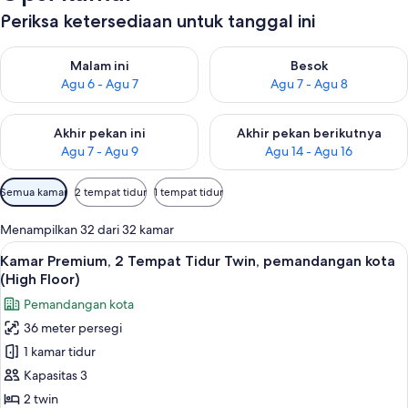
Periksa ketersediaan untuk tanggal ini
Periksa ketersediaan untuk malam ini Agu 6 - Agu 7
Periksa ketersediaan untuk be
Malam ini
Besok
Agu 6 - Agu 7
Agu 7 - Agu 8
Periksa ketersediaan untuk akhir pekan ini Agu 7 - Agu 9
Periksa ketersediaan untuk ak
Akhir pekan ini
Akhir pekan berikutnya
Agu 7 - Agu 9
Agu 14 - Agu 16
Filter
Semua kamar
2 tempat tidur
1 tempat tidur
tersedia
untuk
Menampilkan 32 dari 32 kamar
kamar
Lihat
Minibar, brankas, meja kerja, dan rua
3
Kamar Premium, 2 Tempat Tidur Twin, pemandangan kota
semua
(High Floor)
foto
Pemandangan kota
untuk
36 meter persegi
Kamar
1 kamar tidur
Premium,
2
Kapasitas 3
Tempat
2 twin