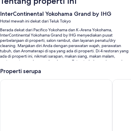
Tentang properti ini
InterContinental Yokohama Grand by IHG
Hotel mewah ini dekat dari Teluk Tokyo
Berada dekat dari Pacifico Yokohama dan K-Arena Yokohama,
InterContinental Yokohama Grand by IHG menyediakan pusat
perbelanjaan di properti, salon rambut, dan layanan penatu/dry
cleaning. Manjakan diri Anda dengan perawatan wajah, perawatan
tubuh, dan Aromaterapi di spa yang ada di properti. Di 4 restoran yang
ada di properti ini, nikmati sarapan, makan siang, makan malam,
santapan ringan, dan masakan Jepang. Tetap terhubung dengan akses
Internet nirkabel gratis, dan semua tamu dapat menemukan fasilitas
Properti serupa
lainnya seperti bar dan klub kesehatan.
Manfaat tambahan mencakup:
APA Hotel & Resort Yokohama Bay Tower
The Yok
Kolam renang indoor
Sarapan prasmanan (biaya tambahan), parkir valet, dan stasiun isi
daya mobil listrik
Penitipan bayi/anak-anak (dengan biaya tambahan), koran gratis,
dan brankas di resepsionis
Bell boy, ruang rapat, dan penitipan koper