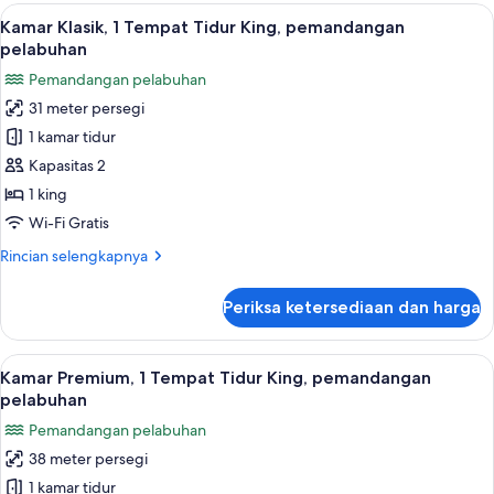
Premium,
Lihat
Minibar, brankas, meja kerja, dan rua
5
1
Kamar Klasik, 1 Tempat Tidur King, pemandangan
semua
Tempat
pelabuhan
Tidur
foto
Pemandangan pelabuhan
King,
untuk
pemandangan
31 meter persegi
Kamar
kota
1 kamar tidur
Klasik,
1
Kapasitas 2
Tempat
1 king
Tidur
Wi-Fi Gratis
King,
Rincian
Rincian selengkapnya
pemandangan
lebih
pelabuhan
lanjut
Periksa ketersediaan dan harga
untuk
Kamar
Klasik,
Lihat
Minibar, brankas, meja kerja, dan rua
4
1
Kamar Premium, 1 Tempat Tidur King, pemandangan
semua
Tempat
pelabuhan
Tidur
foto
Pemandangan pelabuhan
King,
untuk
pemandangan
38 meter persegi
Kamar
pelabuhan
1 kamar tidur
Premium,