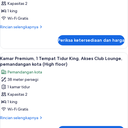
1
Kapasitas 2
Tempat
1 king
Tidur
Wi-Fi Gratis
King,
Rincian
Rincian selengkapnya
Akses
lebih
Club
lanjut
Periksa ketersediaan dan harga
untuk
Lounge,
Kamar
pemandangan
Premium,
Lihat
Minibar, brankas, meja kerja, dan rua
pelabuhan
5
1
Kamar Premium, 1 Tempat Tidur King, Akses Club Lounge,
semua
(High
Tempat
pemandangan kota (High floor)
Tidur
foto
floor)
Pemandangan kota
King,
untuk
Akses
38 meter persegi
Kamar
Club
1 kamar tidur
Premium,
Lounge,
pemandangan
1
Kapasitas 2
pelabuhan
Tempat
1 king
(High
Tidur
floor)
Wi-Fi Gratis
King,
Rincian
Rincian selengkapnya
Akses
lebih
Club
lanjut