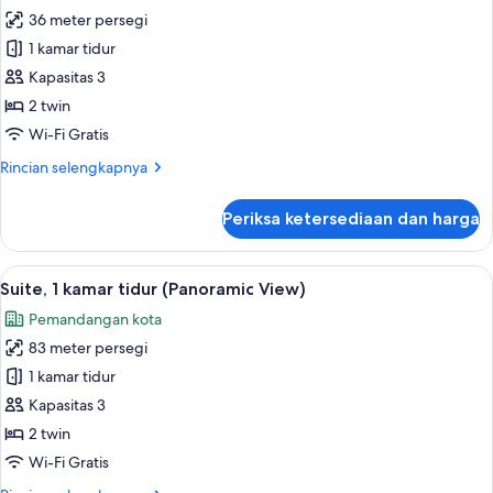
untuk
pemandangan
36 meter persegi
Kamar
pelabuhan
1 kamar tidur
Premium,
2
Kapasitas 3
Tempat
2 twin
Tidur
Wi-Fi Gratis
Twin,
Rincian
Rincian selengkapnya
Akses
lebih
Club
lanjut
Periksa ketersediaan dan harga
untuk
Lounge,
Kamar
pemandangan
Premium,
Lihat
Minibar, brankas, meja kerja, dan rua
kota
5
2
Suite, 1 kamar tidur (Panoramic View)
semua
(High
Tempat
Pemandangan kota
Tidur
foto
floor)
Twin,
83 meter persegi
untuk
Akses
Suite,
1 kamar tidur
Club
1
Lounge,
Kapasitas 3
pemandangan
kamar
2 twin
kota
tidur
Wi-Fi Gratis
(High
(Panoramic
floor)