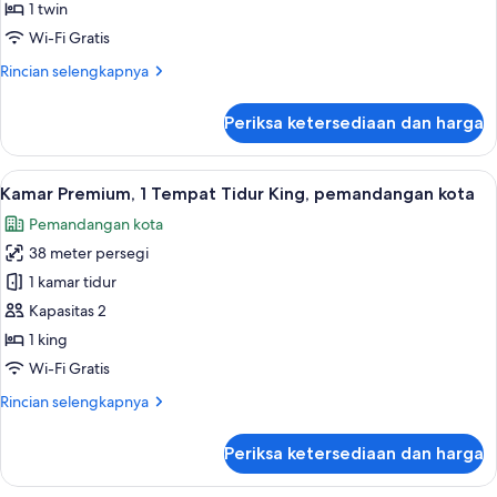
1 twin
Wi-Fi Gratis
Rincian
Rincian selengkapnya
lebih
lanjut
Periksa ketersediaan dan harga
untuk
Kamar
Premium
Lihat
Minibar, brankas, meja kerja, dan rua
3
Kamar Premium, 1 Tempat Tidur King, pemandangan kota
semua
Pemandangan kota
foto
38 meter persegi
untuk
Kamar
1 kamar tidur
Premium,
Kapasitas 2
1
1 king
Tempat
Wi-Fi Gratis
Tidur
Rincian
Rincian selengkapnya
King,
lebih
pemandangan
lanjut
Periksa ketersediaan dan harga
kota
untuk
Kamar