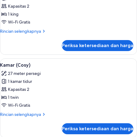
1
Kapasitas 2
Tempat
1 king
Tidur
Wi-Fi Gratis
King,
Rincian
Rincian selengkapnya
pemandangan
lebih
pelabuhan
lanjut
Periksa ketersediaan dan harga
untuk
Kamar
Premium,
Lihat
Minibar, brankas, meja kerja, dan rua
3
1
Kamar (Cosy)
semua
Tempat
27 meter persegi
Tidur
foto
King,
1 kamar tidur
untuk
pemandangan
Kamar
Kapasitas 2
pelabuhan
(Cosy)
1 twin
Wi-Fi Gratis
Rincian
Rincian selengkapnya
lebih
lanjut
Periksa ketersediaan dan harga
untuk
Kamar