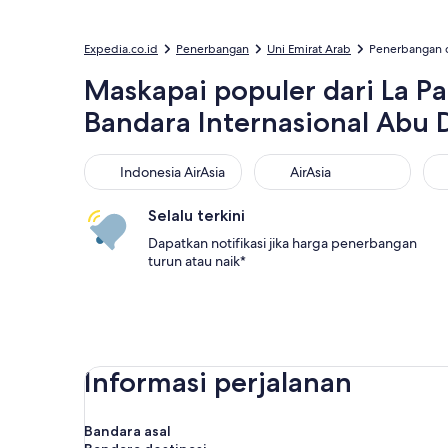
Expedia.co.id
Penerbangan
Uni Emirat Arab
Penerbangan da
Maskapai populer dari La Pa
Bandara Internasional Abu 
Indonesia AirAsia
AirAsia
Sc
Indonesia AirAsia
AirAsia
Selalu terkini
Dapatkan notifikasi jika harga penerbangan
turun atau naik*
Informasi perjalanan
Bandara asal