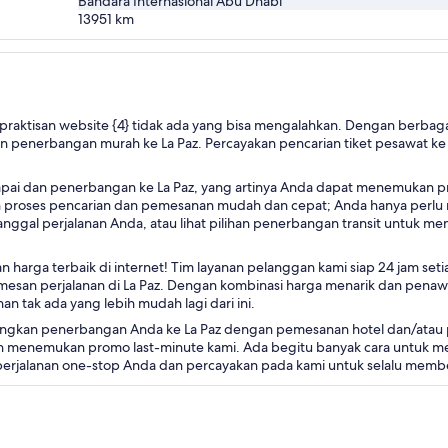
Bandara Internasional Abu Dhabi
13951
km
raktisan website {4} tidak ada yang bisa mengalahkan. Dengan berbagai 
penerbangan murah ke La Paz. Percayakan pencarian tiket pesawat ke L
apai dan penerbangan ke La Paz, yang artinya Anda dapat menemukan pr
an proses pencarian dan pemesanan mudah dan cepat; Anda hanya perlu
anggal perjalanan Anda, atau lihat pilihan penerbangan transit untuk 
kan harga terbaik di internet! Tim layanan pelanggan kami siap 24 jam 
mesan perjalanan di La Paz. Dengan kombinasi harga menarik dan pena
n tak ada yang lebih mudah lagi dari ini.
bungkan penerbangan Anda ke La Paz dengan pemesanan hotel dan/ata
n menemukan promo last-minute kami. Ada begitu banyak cara untuk me
perjalanan one-stop Anda dan percayakan pada kami untuk selalu memb