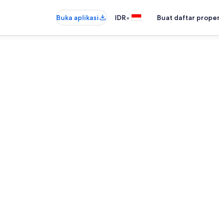
•
Buka aplikasi
IDR
Buat daftar prope