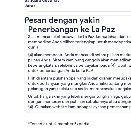
Bandara destinasi
Jarak
Pesan dengan yakin
Penerbangan ke La Paz
Penerbangan ke La Paz
Saat mencari tiket pesawat ke La Paz, kemudahan dan kep
memberikan Anda pilihan terlengkap untuk mendapatkan 
dunia.
{4} akan membantu Anda mencari di antara pilihan mask
pilihan Anda. Sistem kami yang canggih akan menjadik
keberangkatan, selebihnya percayakan pada {4}! Ubah t
untuk penerbangan Anda ke La Paz!
Pilih di antara puluhan opsi yang sudah dijamin merupa
untuk pertanyaan yang mungkin Anda miliki tentang me
pelanggan yang selalu siap sedia, merencanakan perjalana
Untuk harga akhir yang lebih menguntungkan lagi, ga
dengan memesan dari jauh hari sebelumnya atau denga
{4}. Gunakan website kami sebagai layanan pemesanan 
*Tersedia untuk member Expedia.