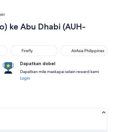
habi
to) ke Abu Dhabi (AUH-
Firefly
AirAsia Philippines
Firefly
AirAsia Philippines
Dapatkan dobel
Dapatkan mile maskapai selain reward kami
Login