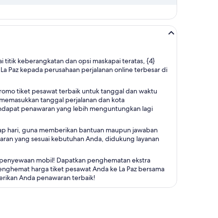
titik keberangkatan dan opsi maskapai teratas, {4}
a Paz kepada perusahaan perjalanan online terbesar di
omo tiket pesawat terbaik untuk tanggal dan waktu
 memasukkan tanggal perjalanan dan kota
mendapat penawaran yang lebih menguntungkan lagi
setiap hari, guna memberikan bantuan maupun jawaban
waran yang sesuai kebutuhan Anda, didukung layanan
u penyewaan mobil! Dapatkan penghematan ekstra
nghemat harga tiket pesawat Anda ke La Paz bersama
erikan Anda penawaran terbaik!