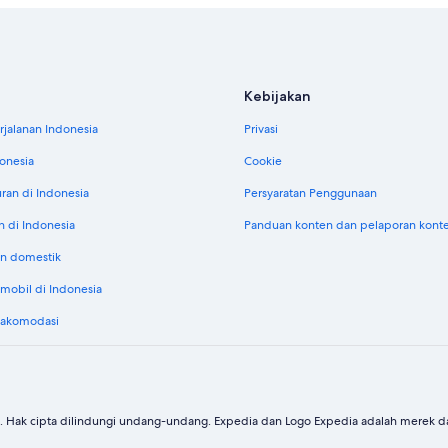
Kebijakan
jalanan Indonesia
Privasi
donesia
Cookie
uran di Indonesia
Persyaratan Penggunaan
n di Indonesia
Panduan konten dan pelaporan kont
n domestik
obil di Indonesia
 akomodasi
. Hak cipta dilindungi undang-undang. Expedia dan Logo Expedia adalah merek dag