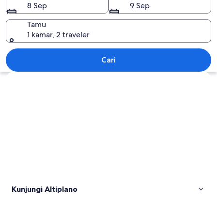
8 Sep
9 Sep
Tamu
1 kamar, 2 traveler
Altiplano
Cari
Jelajahi peta
Kunjungi Altiplano