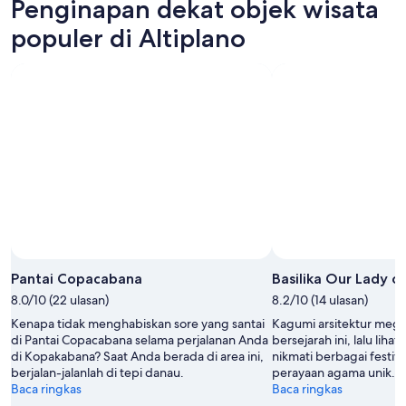
Penginapan dekat objek wisata
9
besok
Altiplano
Agu
malam,
untuk
populer di Altiplano
-
10
akhir
10
Agu
pekan
Agu
-
berikutnya,
11
14
Agu
Agu
-
16
Agu
Foto oleh Francis Petitclerc
Foto
Terbuka
Pantai Copacabana
Basilika Our Lady 
oleh
8.0/10 (22 ulasan)
8.2/10 (14 ulasan)
Francis
Kenapa tidak menghabiskan sore yang santai
Kagumi arsitektur mega
Petitclerc
di Pantai Copacabana selama perjalanan Anda
bersejarah ini, lalu lihat
di Kopakabana? Saat Anda berada di area ini,
nikmati berbagai festiva
berjalan-jalanlah di tepi danau.
perayaan agama unik.
Baca ringkas
Baca ringkas