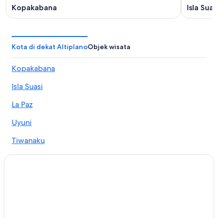
Kopakabana
Isla Suas
Kota di dekat Altiplano
Objek wisata
Kopakabana
Isla Suasi
La Paz
Uyuni
Tiwanaku
El Alto
Oruro
Moon Island
Yumani