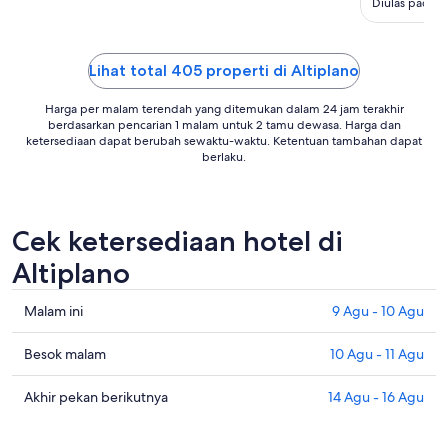
Agu
Diulas pada t
Lihat total 405 properti di Altiplano
Harga per malam terendah yang ditemukan dalam 24 jam terakhir
berdasarkan pencarian 1 malam untuk 2 tamu dewasa. Harga dan
ketersediaan dapat berubah sewaktu-waktu. Ketentuan tambahan dapat
berlaku.
Cek ketersediaan hotel di
Altiplano
Cek
Malam ini
9 Agu - 10 Agu
harga
di
Cek
Besok malam
10 Agu - 11 Agu
Altiplano
harga
untuk
di
Cek
Akhir pekan berikutnya
14 Agu - 16 Agu
malam
Altiplano
harga
ini,
untuk
di