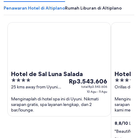
Penawaran Hotel di Altiplano
Rumah Liburan di Altiplano
Hotel de Sal Luna Salada
Hotel Palaci
Hotel de Sal Luna Salada
Hotel Pa
4
Harga
4.5
Rp3.543.606
out
Rp3.543.606
out
25 kms away from Uyuni
Orillas del 
total Rp3.543.606
town Uyuni
10 Agu - 11 Agu
Uyuni
of
per
of
Menginaplah di hotel spa ini di Uyuni. Nikmati
Menginaplah
5
malam
5
sarapan gratis, spa layanan lengkap, dan 2
sarapan grat
dari
bar/lounge.
kami memuji 
10
Agu
8,8
/
10
Luar 
hingga
"Beautiful h
11