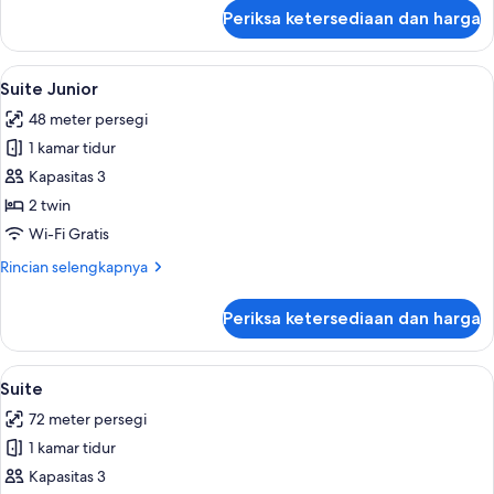
lanjut
Periksa ketersediaan dan harga
untuk
Kamar
Twin
Lihat
Suite Junior | Minibar, brankas, meja k
8
Deluks
Suite Junior
semua
(Superior)
48 meter persegi
foto
1 kamar tidur
untuk
Suite
Kapasitas 3
Junior
2 twin
Wi-Fi Gratis
Rincian
Rincian selengkapnya
lebih
lanjut
Periksa ketersediaan dan harga
untuk
Suite
Junior
Lihat
Suite | Minibar, brankas, meja kerja, d
8
Suite
semua
72 meter persegi
foto
1 kamar tidur
untuk
Suite
Kapasitas 3