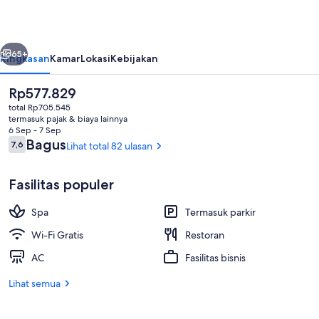
belumnya
Berikutnya
65+
Ringkasan
Kamar
Lokasi
Kebijakan
Harga
Rp577.829
saat
total Rp705.545
ini
termasuk pajak & biaya lainnya
Rp577.829
6 Sep - 7 Sep
Ulasan
Bagus
7,6
Lihat total 82 ulasan
7,6 dari 10
Fasilitas populer
Bagian depan properti
Spa
Termasuk parkir
Wi-Fi Gratis
Restoran
AC
Fasilitas bisnis
Lihat semua