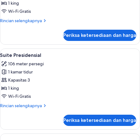
1 king
Wi-Fi Gratis
Rincian
Rincian selengkapnya
lebih
lanjut
Periksa ketersediaan dan harga
untuk
Suite
Lihat
Suite Presidensial | Minibar, brankas, 
7
Suite Presidensial
semua
106 meter persegi
foto
1 kamar tidur
untuk
Suite
Kapasitas 3
Presidensial
1 king
Wi-Fi Gratis
Rincian
Rincian selengkapnya
lebih
lanjut
Periksa ketersediaan dan harga
untuk
Suite
Presidensial