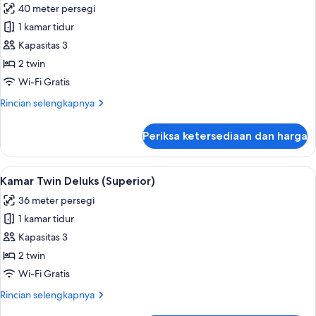
40 meter persegi
foto
1 kamar tidur
untuk
Kamar
Kapasitas 3
Twin
2 twin
Deluks
Wi-Fi Gratis
(Grand)
Rincian
Rincian selengkapnya
lebih
lanjut
Periksa ketersediaan dan harga
untuk
Kamar
Twin
Lihat
Kamar Twin Deluks (Superior) | Minibar
7
Deluks
Kamar Twin Deluks (Superior)
semua
(Grand)
36 meter persegi
foto
1 kamar tidur
untuk
Kamar
Kapasitas 3
Twin
2 twin
Deluks
Wi-Fi Gratis
(Superior)
Rincian
Rincian selengkapnya
lebih