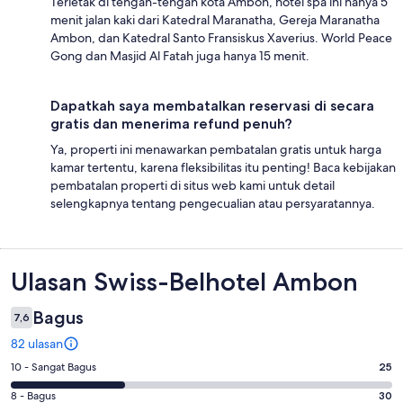
Terletak di tengah-tengah kota Ambon, hotel spa ini hanya 5
menit jalan kaki dari Katedral Maranatha, Gereja Maranatha
Ambon, dan Katedral Santo Fransiskus Xaverius. World Peace
Gong dan Masjid Al Fatah juga hanya 15 menit.
Dapatkah saya membatalkan reservasi di secara
gratis dan menerima refund penuh?
Ya, properti ini menawarkan pembatalan gratis untuk harga
kamar tertentu, karena fleksibilitas itu penting! Baca kebijakan
pembatalan properti di situs web kami untuk detail
selengkapnya tentang pengecualian atau persyaratannya.
Ulasan
Ulasan Swiss-Belhotel Ambon
Bagus
7,6
82 ulasan
Penilaian
10 - Sangat Bagus
25
10
Penilaian
8 - Bagus
30