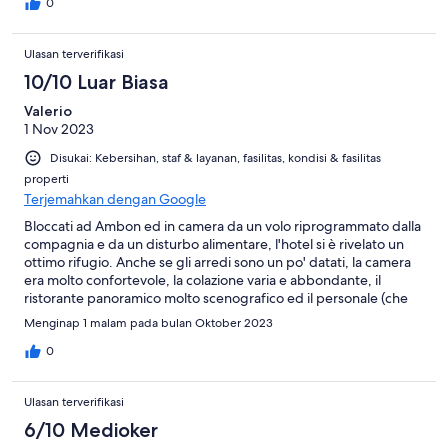
0
Ulasan terverifikasi
10/10 Luar Biasa
Valerio
1 Nov 2023
Disukai: Kebersihan, staf & layanan, fasilitas, kondisi & fasilitas
properti
Terjemahkan dengan Google
Bloccati ad Ambon ed in camera da un volo riprogrammato dalla
compagnia e da un disturbo alimentare, l'hotel si è rivelato un
ottimo rifugio. Anche se gli arredi sono un po' datati, la camera
era molto confortevole, la colazione varia e abbondante, il
ristorante panoramico molto scenografico ed il personale (che
parla un ottimo inglese) assolutamente impeccabile. Si va sul
Menginap 1 malam pada bulan Oktober 2023
sicuro qui.
0
Ulasan terverifikasi
6/10 Medioker