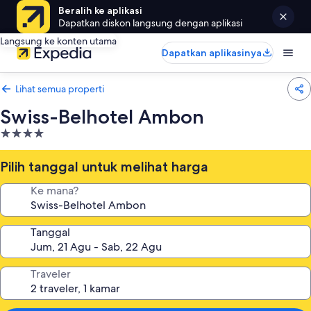
Beralih ke aplikasi
Dapatkan diskon langsung dengan aplikasi
Langsung ke konten utama
Dapatkan aplikasinya
Lihat semua properti
Swiss-Belhotel Ambon
Properti
bintang
4.0
Pilih tanggal untuk melihat harga
Ke mana?
Tanggal
Traveler