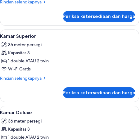
Rincian
Rincian selengkapnya
lebih
lanjut
Periksa ketersediaan dan harga
untuk
Kamar
Deluks
Lihat
Kamar Superior | Minibar, brankas, mej
7
Kamar Superior
semua
36 meter persegi
foto
Kapasitas 3
untuk
Kamar
1 double ATAU 2 twin
Superior
Wi-Fi Gratis
Rincian
Rincian selengkapnya
lebih
lanjut
Periksa ketersediaan dan harga
untuk
Kamar
Superior
Lihat
Kamar Deluxe | Minibar, brankas, meja 
7
Kamar Deluxe
semua
36 meter persegi
foto
Kapasitas 3
untuk
Kamar
1 double ATAU 2 twin