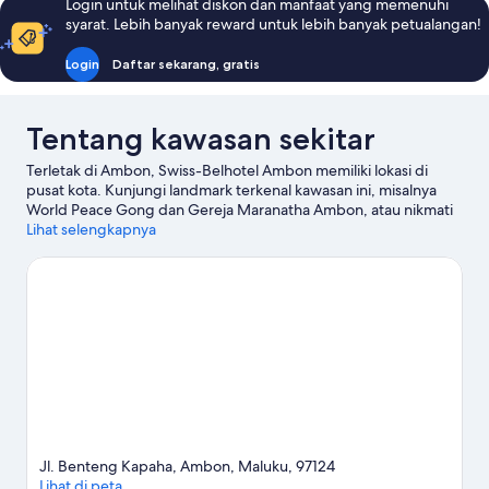
Login untuk melihat diskon dan manfaat yang memenuhi
syarat. Lebih banyak reward untuk lebih banyak petualangan!
Login
Daftar sekarang, gratis
Tentang kawasan sekitar
Terletak di Ambon, Swiss-Belhotel Ambon memiliki lokasi di
pusat kota. Kunjungi landmark terkenal kawasan ini, misalnya
World Peace Gong dan Gereja Maranatha Ambon, atau nikmati
keindahan alamnya di Pantai Pintu Kota serta Pantai Hunimua-
Lihat selengkapnya
Liang.
Kunjungi panduan perjalanan kami untuk Ambon
Jl. Benteng Kapaha, Ambon, Maluku, 97124
Lihat di peta