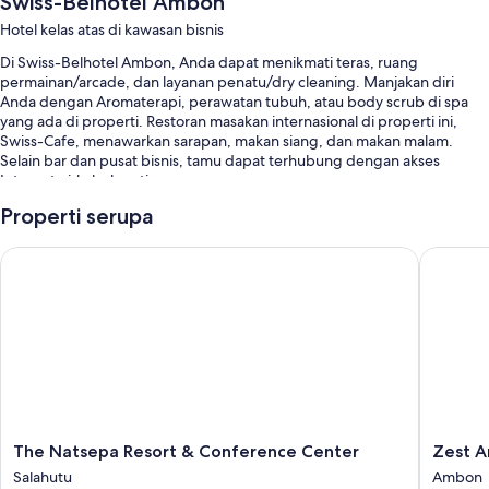
Swiss-Belhotel Ambon
Hotel kelas atas di kawasan bisnis
Di Swiss-Belhotel Ambon, Anda dapat menikmati teras, ruang
permainan/arcade, dan layanan penatu/dry cleaning. Manjakan diri
Anda dengan Aromaterapi, perawatan tubuh, atau body scrub di spa
yang ada di properti. Restoran masakan internasional di properti ini,
Swiss-Cafe, menawarkan sarapan, makan siang, dan makan malam.
Selain bar dan pusat bisnis, tamu dapat terhubung dengan akses
Internet nirkabel gratis.
Manfaat lainnya di hotel ini termasuk:
Properti serupa
Parkir mandiri gratis gratis
The Natsepa Resort & Conference Center
Zest Amb
Antar-jemput bandara, 5 ruang rapat, dan meja pemesanan
tur/tiket
Brankas di resepsionis, resepsionis 24 jam, dan staf multibahasa
Fitur kamar
Semua kamar tamu di Swiss-Belhotel Ambon menawarkan manfaat
seperti layanan kamar 24 jam dan AC, serta fasilitas seperti WiFi gratis
dan brankas.
The
Zest
The Natsepa Resort & Conference Center
Zest A
Natsepa
Ambon
Fasilitas lainnya termasuk:
Salahutu
Ambon
Resort
by