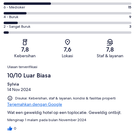
-
8
Sangat
Penilaian
6 - Medioker
15
-
Bagus.
6
Bagus.
Penilaian
4 - Buruk
9
25
-
30
4
dari
Medioker.
Penilaian
2 - Sangat Buruk
3
dari
-
82
15
2
82
Buruk.
ulasan
dari
-
ulasan
9
82
Sangat
dari
7,8
7,6
7,8
ulasan
Buruk.
82
Kebersihan
Lokasi
Staf & layanan
3
ulasan
Ulasan
dari
Ulasan terverifikasi
82
10/10 Luar Biasa
ulasan
Sylvia
14 Nov 2024
Disukai: Kebersihan, staf & layanan, kondisi & fasilitas properti
Terjemahkan dengan Google
Wat een geweldig hotel op een toplocatie. Geweldig ontbijt.
Menginap 1 malam pada bulan November 2024
0