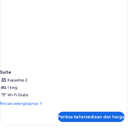
Suite
Kapasitas 2
1 king
Wi-Fi Gratis
Rincian
Rincian selengkapnya
lebih
lanjut
Periksa ketersediaan dan harga
untuk
Suite