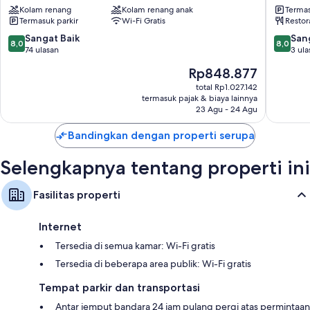
Kolam renang
Kolam renang anak
Termas
Kamar mandi dengan shower dan pengering rambut
&
Swiss-
Termasuk parkir
Wi-Fi Gratis
Restor
Conference
Belhotel
Televisi layar datar 32-inci dengan saluran TV premium
Center
Internat
8.0
8.0
Sangat Baik
San
8,0
8,0
Tempat tidur bayi (gratis), ketel listrik, dan setiap hari
Salahutu
Ambon
dari
dari
74 ulasan
3 ula
10,
10,
Harga
Rp848.877
Sangat
Sangat
sekarang
Baik,
Baik,
total Rp1.027.142
Rp848.877
termasuk pajak & biaya lainnya
74
3
23 Agu - 24 Agu
ulasan
ulasan
Bandingkan dengan properti serupa
Selengkapnya tentang properti ini
Fasilitas properti
Internet
Tersedia di semua kamar: Wi-Fi gratis
Tersedia di beberapa area publik: Wi-Fi gratis
Tempat parkir dan transportasi
Antar jemput bandara 24 jam pulang pergi atas permintaan