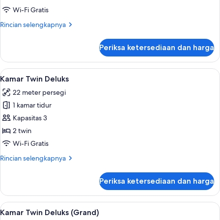
Deluxe
Wi-Fi Gratis
Rincian
Rincian selengkapnya
lebih
lanjut
Periksa ketersediaan dan harga
untuk
Kamar
Deluxe
Lihat
Kamar Twin Deluks | Minibar, brankas, 
8
Kamar Twin Deluks
semua
22 meter persegi
foto
1 kamar tidur
untuk
Kamar
Kapasitas 3
Twin
2 twin
Deluks
Wi-Fi Gratis
Rincian
Rincian selengkapnya
lebih
lanjut
Periksa ketersediaan dan harga
untuk
Kamar
Twin
Lihat
Kamar Twin Deluks (Grand) | Minibar, b
7
Deluks
Kamar Twin Deluks (Grand)
semua