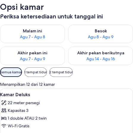
Opsi kamar
Periksa ketersediaan untuk tanggal ini
Periksa ketersediaan untuk malam ini Agu 7 - Agu 8
Periksa ketersediaan untuk be
Malam ini
Besok
Agu 7 - Agu 8
Agu 8 - Agu 9
Periksa ketersediaan untuk akhir pekan ini Agu 7 - Agu 9
Periksa ketersediaan untuk ak
Akhir pekan ini
Akhir pekan berikutnya
Agu 7 - Agu 9
Agu 14 - Agu 16
Filter
Semua kamar
1 tempat tidur
2 tempat tidur
tersedia
untuk
Menampilkan 12 dari 12 kamar
kamar
Lihat
Kamar Deluks | Minibar, brankas, meja 
7
Kamar Deluks
semua
22 meter persegi
foto
Kapasitas 3
untuk
Kamar
1 double ATAU 2 twin
Deluks
Wi-Fi Gratis