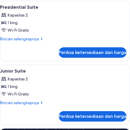
Lihat
Kamar mandi | Shower, pengering ram
1
Presidential Suite
semua
Kapasitas 2
foto
1 king
untuk
Presidential
Wi-Fi Gratis
Suite
Rincian
Rincian selengkapnya
lebih
lanjut
Periksa ketersediaan dan harga
untuk
Presidential
Suite
Lihat
Minibar, brankas, meja kerja, dan temp
5
Junior Suite
semua
Kapasitas 2
foto
1 king
untuk
Junior
Wi-Fi Gratis
Suite
Rincian
Rincian selengkapnya
lebih
lanjut
Periksa ketersediaan dan harga
untuk
Junior
Suite