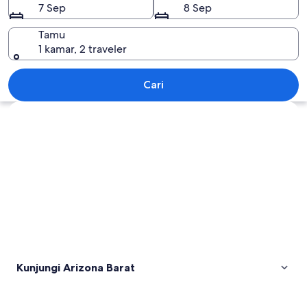
7 Sep
8 Sep
Tamu
1 kamar, 2 traveler
Arizona Barat
Cari
Jelajahi peta
Kunjungi Arizona Barat