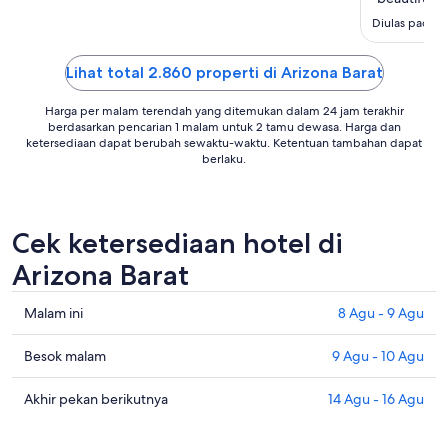
Agu
Diulas pada t
Lihat total 2.860 properti di Arizona Barat
Harga per malam terendah yang ditemukan dalam 24 jam terakhir
berdasarkan pencarian 1 malam untuk 2 tamu dewasa. Harga dan
ketersediaan dapat berubah sewaktu-waktu. Ketentuan tambahan dapat
berlaku.
Cek ketersediaan hotel di
Arizona Barat
Cek
Malam ini
8 Agu - 9 Agu
harga
di
Cek
Besok malam
9 Agu - 10 Agu
Arizona
harga
Barat
di
Cek
Akhir pekan berikutnya
14 Agu - 16 Agu
untuk
Arizona
harga
malam
Barat
di