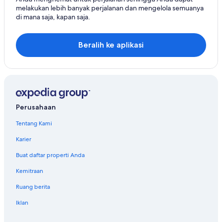
Parker Dam
melakukan lebih banyak perjalanan dan mengelola semuanya
di mana saja, kapan saja.
Salome
Searchlight
Beralih ke aplikasi
Fort Mohave
Dolan Springs
Bouse
Perusahaan
Chloride
Tentang Kami
Mohave Valley
Karier
Wikieup
Buat daftar properti Anda
Kemitraan
Ruang berita
Iklan