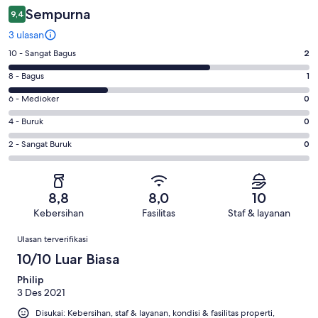
Sempurna
9,4
3 ulasan
Penilaian
10 - Sangat Bagus
2
10
Penilaian
8 - Bagus
1
-
8
Sangat
Penilaian
6 - Medioker
0
-
Bagus.
6
Bagus.
Penilaian
4 - Buruk
0
2
-
1
4
dari
Medioker.
Penilaian
2 - Sangat Buruk
0
dari
-
3
0
2
3
Buruk.
ulasan
dari
-
ulasan
0
3
Sangat
dari
8,8
8,0
10
ulasan
Buruk.
3
Kebersihan
Fasilitas
Staf & layanan
0
ulasan
Ulasan
dari
Ulasan terverifikasi
3
10/10 Luar Biasa
ulasan
Philip
3 Des 2021
Disukai: Kebersihan, staf & layanan, kondisi & fasilitas properti,