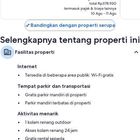
sekarang
total Rp378.930
ulasan
Rp344.482
termasuk pajak & biaya lainnya
10 Agu - 11 Agu
Bandingkan dengan properti serupa
Selengkapnya tentang properti ini
Fasilitas properti
Internet
Tersedia di beberapa area publik: Wi-Fi gratis
Tempat parkir dan transportasi
Gratis parkir mandiri di properti
Parkir mandiri terbatas di properti
Aktivitas menarik
1 kolam renang outdoor
Akses kolam renang 24 jam
Gratis rental sepeda