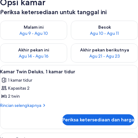
Opsi kamar
Periksa ketersediaan untuk tanggal ini
Periksa ketersediaan untuk malam ini Agu 9 - Agu 10
Periksa ketersediaan untuk be
Malam ini
Besok
Agu 9 - Agu 10
Agu 10 - Agu 11
Periksa ketersediaan untuk akhir pekan ini Agu 14 - Agu 16
Periksa ketersediaan untuk ak
Akhir pekan ini
Akhir pekan berikutnya
Agu 14 - Agu 16
Agu 21 - Agu 23
Lihat
Kamar Twin Deluks, 1 kamar tidur | Sepr
5
Kamar Twin Deluks, 1 kamar tidur
semua
1 kamar tidur
foto
Kapasitas 2
untuk
Kamar
2 twin
Twin
Rincian
Rincian selengkapnya
Deluks,
lebih
lanjut
1
Periksa ketersediaan dan harga
untuk
kamar
Kamar
tidur
Twin
Lihat
Seprai linen