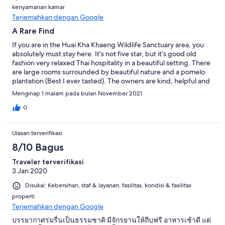
kenyamanan kamar
Terjemahkan dengan Google
A Rare Find
If you are in the Huai Kha Khaeng Wildlife Sanctuary area, you
absolutely must stay here. It’s not five star, but it’s good old
fashion very relaxed Thai hospitality in a beautiful setting. There
are large rooms surrounded by beautiful nature and a pomelo
plantation (Best I ever tasted). The owners are kind, helpful and
friendly. You won’t be sorry.
Menginap 1 malam pada bulan November 2021
0
Ulasan terverifikasi
8/10 Bagus
Traveler terverifikasi
3 Jan 2020
Disukai: Kebersihan, staf & layanan, fasilitas, kondisi & fasilitas
properti
Terjemahkan dengan Google
บรรยากาศร่มรื่นเป็นธรรมชาติ มีจักรยานให้ถีบฟรี อาหารเช้าดี แต่