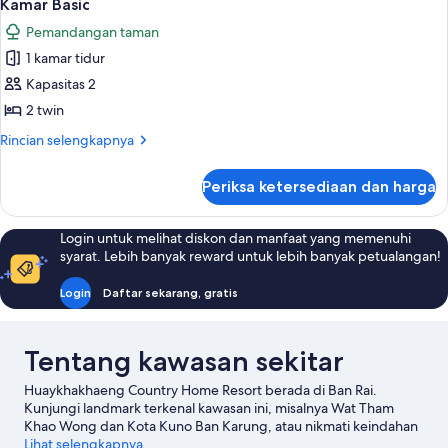
1
Deluks,
Kamar Basic
semua
1
Pemandangan taman
kamar
foto
tidur
1 kamar tidur
untuk
Kamar
Kapasitas 2
Basic
2 twin
Rincian
Rincian selengkapnya
lebih
lanjut
Periksa ketersediaan dan harga
untuk
Kamar
Basic
Login untuk melihat diskon dan manfaat yang memenuhi
syarat. Lebih banyak reward untuk lebih banyak petualangan!
Login
Daftar sekarang, gratis
Tentang kawasan sekitar
Huaykhakhaeng Country Home Resort berada di Ban Rai.
Kunjungi landmark terkenal kawasan ini, misalnya Wat Tham
Khao Wong dan Kota Kuno Ban Karung, atau nikmati keindahan
alamnya di Mata Air Panas Samorthong serta Taman Nasional
Lihat selengkapnya