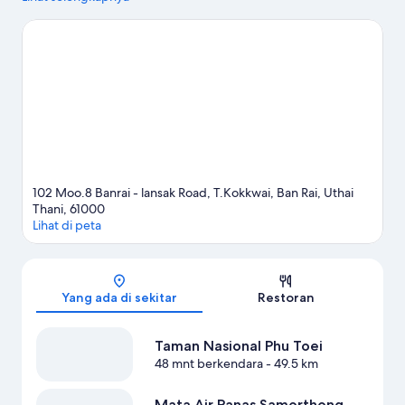
Phu Toei.
Kunjungi panduan perjalanan kami untuk Ban Rai
102 Moo.8 Banrai - lansak Road, T.Kokkwai, Ban Rai, Uthai
Thani, 61000
Lihat di peta
Peta
Yang ada di sekitar
Restoran
Taman Nasional Phu Toei
48 mnt berkendara
- 49.5 km
Mata Air Panas Samorthong