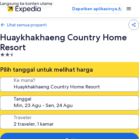
Langsung ke konten utama
Dapatkan aplikasinya
Lihat semua properti
Huaykhakhaeng Country Home
Resort
Properti
bintang
2.5
Pilih tanggal untuk melihat harga
Ke mana?
Tanggal
Traveler