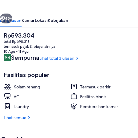
Resort
belumnya
Berikutnya
45+
Ringkasan
Kamar
Lokasi
Kebijakan
Harga
Rp593.304
saat
total Rp698.318
ini
termasuk pajak & biaya lainnya
Rp593.304
10 Agu - 11 Agu
Ulasan
Sempurna
9,4
Lihat total 3 ulasan
9,4 dari 10
Fasilitas populer
Ekowisata
Kolam renang
Termasuk parkir
AC
Fasilitas bisnis
Laundry
Pembersihan kamar
Lihat semua