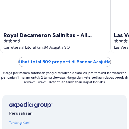
Royal Decameron Salinitas - All
Las V
3.5
3
Inclusive
out
out
Carretera al Litoral Km.84 Acajutla SO
Las Vera
Sonsona
of
of
5
5
Lihat total 509 properti di Bandar Acajutla
Harga per malam terendah yang ditemukan dalam 24 jam terakhir berdasarkan
pencarian 1 malam untuk 2 tamu dewasa. Harga dan ketersediaan dapat berubah
sewaktu-waktu. Ketentuan tambahan dapat berlaku.
Perusahaan
Tentang Kami