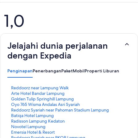
Ulasan
1,0
Jelajahi dunia perjalanan
dengan Expedia
Penginapan
Penerbangan
Paket
Mobil
Properti Liburan
T
Reddoorz near Lampung Walk
a
T
Arte Hotel Bandar Lampung
u
a
T
Golden Tulip Springhill Lampung
t
u
a
T
Oyo 765 Wisma Andalas Asri Syariah
a
t
u
a
T
Reddoorz Syariah near Pahoman Stadium Lampung
n
a
t
u
a
T
Batiqa Hotel Lampung
S
n
a
t
u
a
T
Radisson Lampung Kedaton
t
S
n
a
t
u
a
T
Novotel Lampung
a
t
S
n
a
t
u
a
T
Emersia Hotel & Resort
n
a
t
S
n
a
t
u
a
T
Reddoorz Syariah near PKOR Lampung