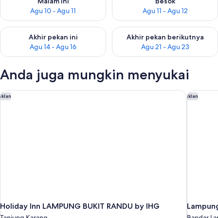
Malam ini
Besok
Agu 10 - Agu 11
Agu 11 - Agu 12
Periksa ketersediaan untuk akhir pekan ini Agu 14 - Agu 16
Periksa ketersediaan untuk ak
Akhir pekan ini
Akhir pekan berikutnya
Agu 14 - Agu 16
Agu 21 - Agu 23
Anda juga mungkin menyukai
Holiday Inn LAMPUNG BUKIT RANDU by IHG
Lampung 
Iklan
Iklan
Holiday Inn LAMPUNG BUKIT RANDU by IHG
Lampung
Tanjung Karang
Bandar L