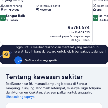
Kolam renang
Termasuk parkir
Kolam r
Wi-Fi Gratis
Restoran
Spa
8.0
9.2
Sangat Baik
Istim
8,0
9,2
dari
dari
8 ulasan
14 ula
10,
10,
Harga
Rp751.674
Sangat
Istimewa,
sekarang
total Rp909.525
Baik,
14
Rp751.674
termasuk pajak & biaya lainnya
8
ulasan
31 Agu - 1 Sep
ulasan
Login untuk melihat diskon dan manfaat yang memenuhi
syarat. Lebih banyak reward untuk lebih banyak petualangan!
Login
Daftar sekarang, gratis
Tentang kawasan sekitar
RedDoorz near RS Imanuel Lampung berada di Bandar
Lampung. Kunjungi landmark setempat, misalnya Tugu Adipura
dan Monumen Krakatau, atau sempatkan untuk singgah di
Transmart Carrefour serta Mal Boemi Kedaton jika Anda ingin
Lihat selengkapnya
berbelanja. Ingin menikmati suatu kegiatan atau permainan
selagi mengunjungi kota ini? Coba periksa Stadion Sumpah