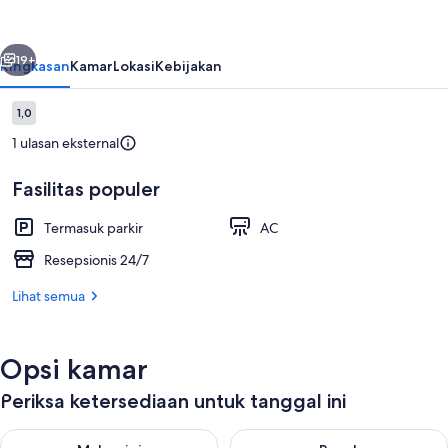
Imanuel
Lampung
belumnya
Berikutnya
19+
Ringkasan
Kamar
Lokasi
Kebijakan
Ulasan
1,0
1,0 dari 10
1 ulasan eksternal
Fasilitas populer
Termasuk parkir
AC
Resepsionis 24/7
Parkir mandiri gratis
Lihat semua
Opsi kamar
Periksa ketersediaan untuk tanggal ini
Periksa ketersediaan untuk malam ini Agu 10 - Agu 11
Periksa ketersediaan untuk be