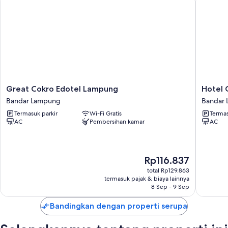
kenyamanan seperti AC, selain fasilitas seperti air minum kemasan gratis.
Manfaat lain termasuk:
Kamar mandi dengan shower dan perlengkapan mandi gratis
Great
Hotel
Great Cokro Edotel Lampung
Hotel 
Cokro
O
Bandar Lampung
Bandar
Edotel
Guest
Termasuk parkir
Wi-Fi Gratis
Termas
Lampung
House
AC
Pembersihan kamar
AC
Bandar
Amanda
Lampung
Syariah
Bandar
Lampun
Harga
Rp116.837
sekarang
total Rp129.863
Rp116.837
termasuk pajak & biaya lainnya
8 Sep - 9 Sep
Bandingkan dengan properti serupa