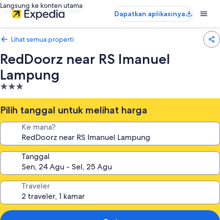
Langsung ke konten utama
Dapatkan aplikasinya
Lihat semua properti
RedDoorz near RS Imanuel
Lampung
Properti
bintang
3.0
Pilih tanggal untuk melihat harga
Ke mana?
Tanggal
Traveler