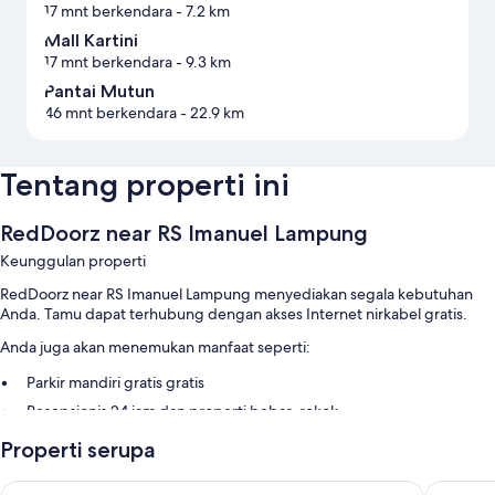
17 mnt berkendara
- 7.2 km
Mall Kartini
17 mnt berkendara
- 9.3 km
Pantai Mutun
46 mnt berkendara
- 22.9 km
Tentang properti ini
RedDoorz near RS Imanuel Lampung
Keunggulan properti
RedDoorz near RS Imanuel Lampung menyediakan segala kebutuhan
Anda. Tamu dapat terhubung dengan akses Internet nirkabel gratis.
Anda juga akan menemukan manfaat seperti:
Parkir mandiri gratis gratis
Resepsionis 24 jam dan properti bebas-rokok
Properti serupa
Fitur kamar
Semua kamar tidur di RedDoorz near RS Imanuel Lampung menawarkan
Great Cokro Edotel Lampung
Hotel O