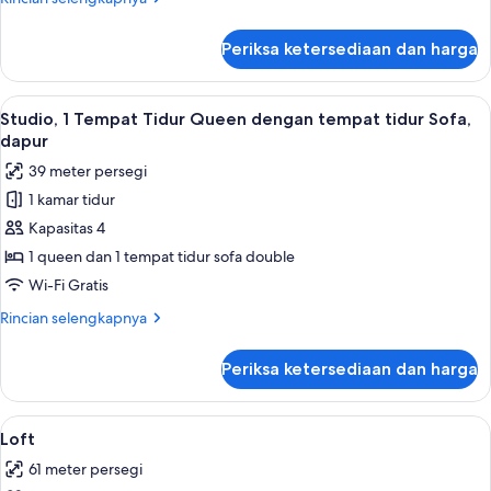
Queen
lebih
lanjut
Bed
Periksa ketersediaan dan harga
untuk
with
Studio,
Sofa
1
Lihat
Studio, 1 Tempat Tidur Queen dengan te
5
Bed,
Queen
Studio, 1 Tempat Tidur Queen dengan tempat tidur Sofa,
semua
Bed
Kitchen
dapur
with
foto
39 meter persegi
Sofa
untuk
Bed,
1 kamar tidur
Studio,
Kitchen
Kapasitas 4
1
Tempat
1 queen dan 1 tempat tidur sofa double
Tidur
Wi-Fi Gratis
Queen
Rincian
Rincian selengkapnya
dengan
lebih
tempat
lanjut
Periksa ketersediaan dan harga
untuk
tidur
Studio,
Sofa,
1
Lihat
Loft | Ruang keluarga | Televisi layar
dapur
6
Tempat
Loft
semua
Tidur
61 meter persegi
Queen
foto