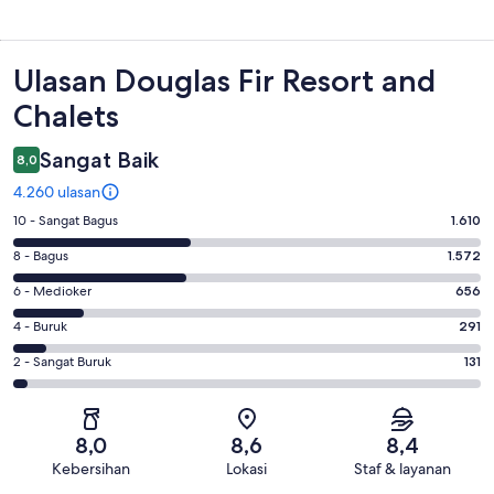
Ulasan
Ulasan Douglas Fir Resort and
Chalets
Sangat Baik
8,0
4.260 ulasan
Penilaian
10 - Sangat Bagus
1.610
10
Penilaian
8 - Bagus
1.572
-
8
Sangat
Penilaian
6 - Medioker
656
-
Bagus.
6
Bagus.
Penilaian
4 - Buruk
291
1610
-
1572
4
dari
Medioker.
Penilaian
2 - Sangat Buruk
131
dari
-
4260
656
2
4260
Buruk.
ulasan
dari
-
ulasan
291
4260
Sangat
dari
8,0
8,6
8,4
ulasan
Buruk.
4260
Kebersihan
Lokasi
Staf & layanan
131
ulasan