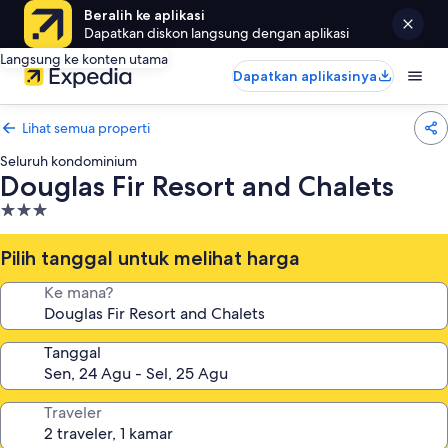
Beralih ke aplikasi
Dapatkan diskon langsung dengan aplikasi
Langsung ke konten utama
Dapatkan aplikasinya
Lihat semua properti
Seluruh kondominium
Douglas Fir Resort and Chalets
Properti
bintang
3.0
Pilih tanggal untuk melihat harga
Ke mana?
Tanggal
Traveler