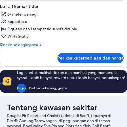
1
Lihat
Loft, 1 kamar tidur | Brankas, tirai ked
5
kamar
Loft, 1 kamar tidur
semua
tidur
67 meter persegi
foto
Kapasitas 6
untuk
Loft,
3 queen dan 1 tempat tidur sofa double
1
Wi-Fi Gratis
kamar
Rincian
Rincian selengkapnya
tidur
lebih
lanjut
Periksa ketersediaan dan harga
untuk
Loft,
1
Login untuk melihat diskon dan manfaat yang memenuhi
kamar
syarat. Lebih banyak reward untuk lebih banyak petualangan!
tidur
Login
Daftar sekarang, gratis
Tentang kawasan sekitar
Douglas Fir Resort and Chalets terletak di Banff, tepatnya di
Distrik Gunung Terowongan, di pegunungan dan di taman
nasional. Bowl Valley Five Pin and Pints dan Klub Golf Banff