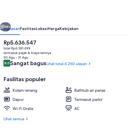
Resort
and
Chalets
belumnya
Berikutnya
35+
Ringkasan
Fasilitas
Lokasi
Harga
Kebijakan
Harga
Rp5.636.547
saat
total Rp6.381.699
ini
termasuk pajak & biaya lainnya
Rp5.636.547
30 Agu - 31 Agu
Ulasan
Sangat bagus
8,0
Lihat total 4.260 ulasan
8,0 dari 10
Fasilitas populer
Eksterior
Kolam renang
Bathtub air panas
Dapur
Termasuk parkir
Wi-Fi Gratis
AC
Lihat semua