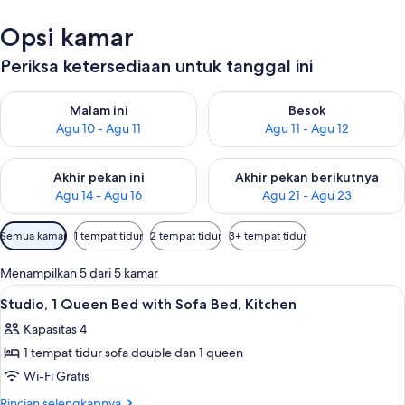
Opsi kamar
Periksa ketersediaan untuk tanggal ini
Periksa ketersediaan untuk malam ini Agu 10 - Agu 11
Periksa ketersediaan untuk be
Malam ini
Besok
Agu 10 - Agu 11
Agu 11 - Agu 12
Periksa ketersediaan untuk akhir pekan ini Agu 14 - Agu 16
Periksa ketersediaan untuk ak
Akhir pekan ini
Akhir pekan berikutnya
Agu 14 - Agu 16
Agu 21 - Agu 23
Filter
Semua kamar
1 tempat tidur
2 tempat tidur
3+ tempat tidur
tersedia
untuk
Menampilkan 5 dari 5 kamar
kamar
Lihat
Brankas, tirai kedap cahaya, setrika/me
7
Studio, 1 Queen Bed with Sofa Bed, Kitchen
semua
Kapasitas 4
foto
1 tempat tidur sofa double dan 1 queen
untuk
Studio,
Wi-Fi Gratis
1
Rincian
Rincian selengkapnya