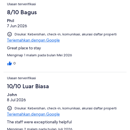
Ulasan
dari
Ulasan terverifikasi
4260
8/10 Bagus
ulasan
Phil
7 Jun 2026
Disukai: Kebersihan, check-in, komunikasi, akurasi daftar properti
Terjemahkan dengan Google
Great place to stay
Menginap 1 malam pada bulan Mei 2026
0
Ulasan terverifikasi
10/10 Luar Biasa
John
8 Jul 2026
Disukai: Kebersihan, check-in, komunikasi, akurasi daftar properti
Terjemahkan dengan Google
The staff were exceptionally helpful
Menginap 2 malam pada bulan Juli 2026