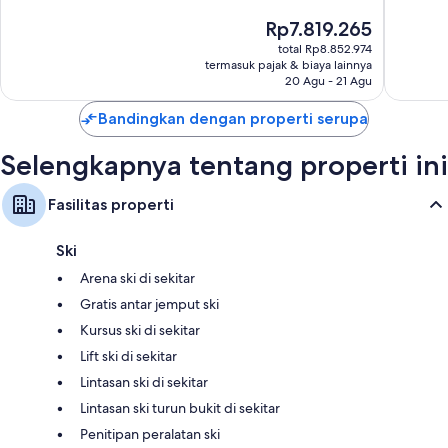
10,
10,
Bathtub besar, perlengkapan mandi gratis, dan pengering rambut
Harga
Rp7.819.265
Istimewa,
Sangat
sekarang
Televisi layar datar 42-inci dengan saluran TV premium dan pemutar
2.165
Baik,
total Rp8.852.974
Rp7.819.265
DVD
termasuk pajak & biaya lainnya
ulasan
3.148
20 Agu - 21 Agu
ulasan
Balkon atau patio, ruang duduk terpisah, dan ruang makan terpisah
Bandingkan dengan properti serupa
Selengkapnya tentang properti ini
Fasilitas properti
Ski
Arena ski di sekitar
Gratis antar jemput ski
Kursus ski di sekitar
Lift ski di sekitar
Lintasan ski di sekitar
Lintasan ski turun bukit di sekitar
Penitipan peralatan ski