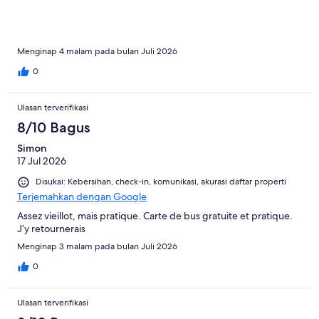
during our 4 night stay. It is a good deal in Banff area. We will
book it again and highly recommend to others.
Menginap 4 malam pada bulan Juli 2026
0
Ulasan terverifikasi
8/10 Bagus
Simon
17 Jul 2026
Disukai: Kebersihan, check-in, komunikasi, akurasi daftar properti
Terjemahkan dengan Google
Assez vieillot, mais pratique. Carte de bus gratuite et pratique.
J’y retournerais
Menginap 3 malam pada bulan Juli 2026
0
Ulasan terverifikasi