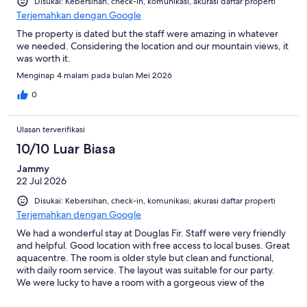
Disukai: Kebersihan, check-in, komunikasi, akurasi daftar properti
Terjemahkan dengan Google
The property is dated but the staff were amazing in whatever
we needed. Considering the location and our mountain views, it
was worth it.
Menginap 4 malam pada bulan Mei 2026
0
Ulasan terverifikasi
10/10 Luar Biasa
Jammy
22 Jul 2026
Disukai: Kebersihan, check-in, komunikasi, akurasi daftar properti
Terjemahkan dengan Google
We had a wonderful stay at Douglas Fir. Staff were very friendly
and helpful. Good location with free access to local buses. Great
aquacentre. The room is older style but clean and functional,
with daily room service. The layout was suitable for our party.
We were lucky to have a room with a gorgeous view of the
mountain. The bed was comfortable and we all had good sleep