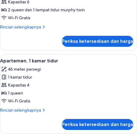
dengan
Kapasitas 6
untuk
tempat
Loft
2 queen dan 1 tempat tidur murphy twin
tidur
Sofa,
Wi-Fi Gratis
dapur
Rincian
Rincian selengkapnya
lebih
lanjut
Periksa ketersediaan dan harga
untuk
Loft
Lihat
Lemari es besar, microwave, oven, da
6
Apartemen, 1 kamar tidur
semua
46 meter persegi
foto
1 kamar tidur
untuk
Apartemen,
Kapasitas 4
1
1 queen
kamar
Wi-Fi Gratis
tidur
Rincian
Rincian selengkapnya
lebih
lanjut
Periksa ketersediaan dan harga
untuk
Apartemen,