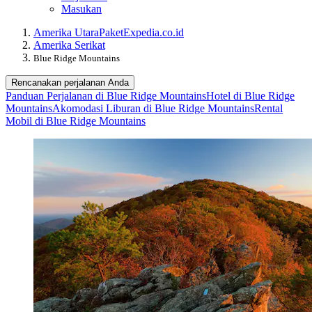
Masukan
Amerika Utara
Paket
Expedia.co.id
Amerika Serikat
Blue Ridge Mountains
Rencanakan perjalanan Anda
Panduan Perjalanan di Blue Ridge Mountains
Hotel di Blue Ridge
Mountains
Akomodasi Liburan di Blue Ridge Mountains
Rental
Mobil di Blue Ridge Mountains