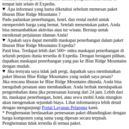
tempat lain selain di Expedia.
Apa informasi yang harus diketahui sebelum memesan paket
liburan Blue Ridge Mountains ?
Padu padankan penerbangan, hotel, dan rental mobil untuk
memperoleh harga yang hemat. Setelah menentukan paket, Anda
bisa menambahkan aktivitas atau tur wisata. Bersiap untuk
menikmati perjalanan idaman Anda!
Apakah saya dapat memilih maskapai penerbangan dalam paket
liburan Blue Ridge Mountains Expedia?
Pasti bisa. Terdapat lebih dari 500+ mitra maskapai penerbangan di
seluruh penjuru dunia tersedia di Expedia. Dengan beragam pilihan,
dapatkan maskapai penerbangan yang pas ke Blue Ridge Mountains
dengan mudah.
Jika ternyata saya tidak jadi pergi, dapatkah saya membatalkan
paket liburan Blue Ridge Mountains yang sudah saya pesan?
Jika rencana liburan ke Blue Ridge Mountains ditunda, Anda bisa
mengubah pesanan atau membatalkan. Anda berhak mendapatkan
pengembalian dana jika pemesanan kurang dari 24 jam. Lebih dari
itu, maskapai penerbangan, hotel, atau sewa mobil Anda mungkin
akan mengenakan sejumlah biaya. Lihat informasinya lebih detail
dengan mengunjungi
Portal Layanan Pelangga
kami.
* Penghematan berdasarkan pemesanan paket dibandingkan dengan
harga komponen yang sama yang dipesan secara terpisah.
Penghematan tidak tersedia di semua paket.