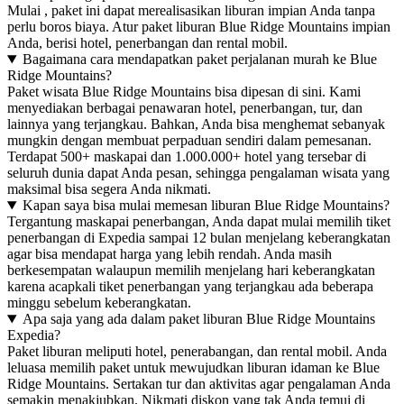
Mulai , paket ini dapat merealisasikan liburan impian Anda tanpa
perlu boros biaya. Atur paket liburan Blue Ridge Mountains impian
Anda, berisi hotel, penerbangan dan rental mobil.
Bagaimana cara mendapatkan paket perjalanan murah ke Blue
Ridge Mountains?
Paket wisata Blue Ridge Mountains bisa dipesan di sini. Kami
menyediakan berbagai penawaran hotel, penerbangan, tur, dan
lainnya yang terjangkau. Bahkan, Anda bisa menghemat sebanyak
mungkin dengan membuat perpaduan sendiri dalam pemesanan.
Terdapat 500+ maskapai dan 1.000.000+ hotel yang tersebar di
seluruh dunia dapat Anda pesan, sehingga pengalaman wisata yang
maksimal bisa segera Anda nikmati.
Kapan saya bisa mulai memesan liburan Blue Ridge Mountains?
Tergantung maskapai penerbangan, Anda dapat mulai memilih tiket
penerbangan di Expedia sampai 12 bulan menjelang keberangkatan
agar bisa mendapat harga yang lebih rendah. Anda masih
berkesempatan walaupun memilih menjelang hari keberangkatan
karena acapkali tiket penerbangan yang terjangkau ada beberapa
minggu sebelum keberangkatan.
Apa saja yang ada dalam paket liburan Blue Ridge Mountains
Expedia?
Paket liburan meliputi hotel, penerabangan, dan rental mobil. Anda
leluasa memilih paket untuk mewujudkan liburan idaman ke Blue
Ridge Mountains. Sertakan tur dan aktivitas agar pengalaman Anda
semakin menakjubkan. Nikmati diskon yang tak Anda temui di