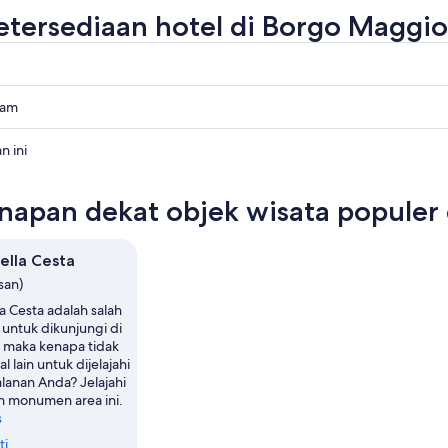
etersediaan hotel di Borgo Maggio
lam
e
n ini
e
napan dekat objek wisata populer
e
ella Cesta
san)
la Cesta adalah salah
 untuk dikunjungi di
 maka kenapa tidak
l lain untuk dijelajahi
lanan Anda? Jelajahi
 monumen area ini.
s
ti