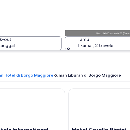
Borgo Ma
Foto
oleh
Konstantin Kč
(
Creat
k-out
Tamu
 tanggal
1 kamar, 2 traveler
Borgo Ma
n Hotel di Borgo Maggiore
Rumah Liburan di Borgo Maggiore
s International
Hotel Corallo Rimini
tels International
Hotel Corallo Rimini