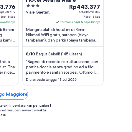
3
Harga
13.776
Rp443.377
776
out
Rp443.377
Viale Gaetano
 Rp1.218.409
total Rp591.032
 Sep - 8 Sep
Genghini
7 Sep - 8 Sep
of
per
iaya lainnya
Rimini RN
termasuk pajak & biaya lainnya
5
malam
i Rimini.
Menginaplah di hotel ini di Rimini.
dari
ng
Nikmati WiFi gratis, sarapan (biaya
7
mu kami
tambahan), dan parkir (biaya tambahan).
Sep
k wisata
Tamu kami memuji staf di ulasan kami.
hingga
Objek wisata ...
8
/
10
Bagus Sekali! (145 ulasan)
8
Sep
his is
"Bagno, di recente ristrutturazione, con
d at. The
pratica doccia senza gradino ed a filo
er nice
pavimento e sanitari sospesi. Ottimo il
e needed
condizionatore Daikin, dotato di
Diulas pada tanggal 13 Jul 2026
h and
modalità funzione silenziosa e porta
 was at
esterna che immette in un comodo
l the
balcone dotato di pratici divanetti.
orgo Maggiore
Personale accogliente e disponibile.
Avevo ..."
rakhir berdasarkan pencarian 1
apat berubah sewaktu-waktu.
laku.