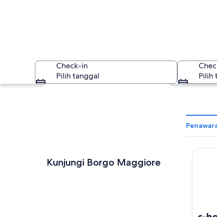
Check-in
Chec
Pilih tanggal
Pilih
Jelajahi peta
Penawara
c-hotel
Borgo Maggiore
Kunjungi Borgo Maggiore
c-ho