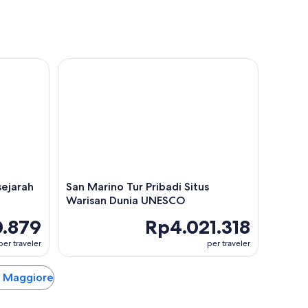
rah Pribadi Berjalan Kaki Tur
San Marino Tur Pribadi Situs Warisan Dunia UNES
sejarah
San Marino Tur Pribadi Situs
Warisan Dunia UNESCO
.879
Rp4.021.318
per traveler
per traveler
go Maggiore