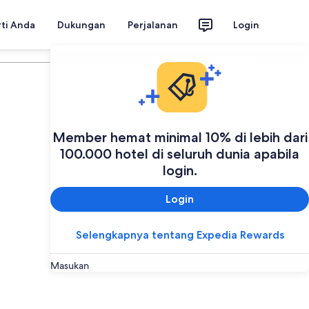
rti Anda
Dukungan
Perjalanan
Login
Rencanakan perjalanan Anda
Member hemat minimal 10% di lebih dari
100.000 hotel di seluruh dunia apabila
login.
Login
Selengkapnya tentang Expedia Rewards
Foto
oleh
Konstantin Kč
(
Creative Commons Attribution 3.0
)
Masukan