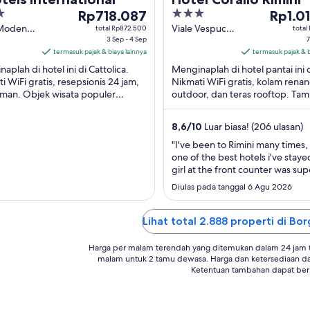
Harga
3
Harga
Rp718.087
Rp1.0
Rp718.087
out
Rp1.013.
 Modena
Viale Vespucci
total Rp872.500
total
tolica
3 Sep - 4 Sep
46 Rimini RN
7
per
of
per
termasuk pajak & biaya lainnya
termasuk pajak & b
malam
5
malam
aplah di hotel ini di Cattolica.
Menginaplah di hotel pantai ini d
dari
dari
i WiFi gratis, resepsionis 24 jam,
Nikmati WiFi gratis, kolam rena
3
7
aman. Objek wisata populer
outdoor, dan teras rooftop. Ta
Sep
Sep
i Misano World Circuit Marco
memuji staf di ulasan kami. Obje
hingga
hingga
lli ...
populer ...
8,6
/
10
Luar biasa! (206 ulasan)
4
8
Sep
Sep
"I've been to Rimini many times, t
one of the best hotels i've staye
girl at the front counter was sup
and helpful with everything w
Diulas pada tanggal 6 Agu 2026
and advice. Easy access to beac
local businesses. Swimming pool
the PERFECT temperature to coo
Lihat total 2.888 properti di B
body down from the august ..."
Harga per malam terendah yang ditemukan dalam 24 jam te
malam untuk 2 tamu dewasa. Harga dan ketersediaan d
Ketentuan tambahan dapat ber