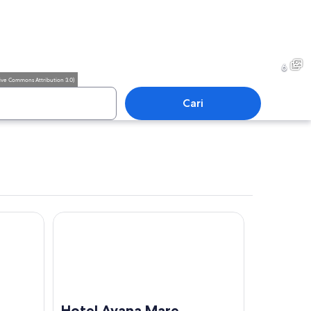
ggiore
Borgo Maggiore
6
ive Commons Attribution 3.0
)
Cari
ggiore
Borgo Maggiore
Hotel Avana Mare
Hotel Avana Mare