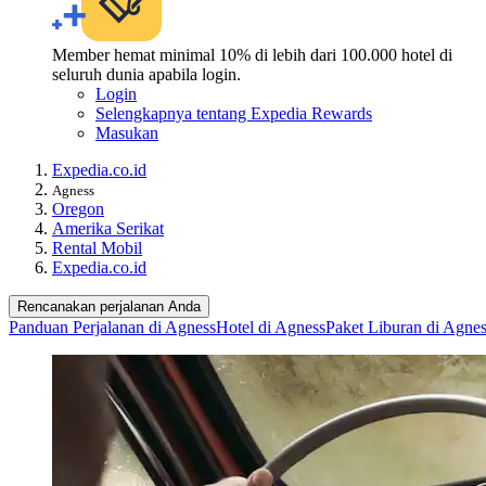
Member hemat minimal 10% di lebih dari 100.000 hotel di
seluruh dunia apabila login.
Login
Selengkapnya tentang Expedia Rewards
Masukan
Expedia.co.id
Agness
Oregon
Amerika Serikat
Rental Mobil
Expedia.co.id
Rencanakan perjalanan Anda
Panduan Perjalanan di Agness
Hotel di Agness
Paket Liburan di Agne