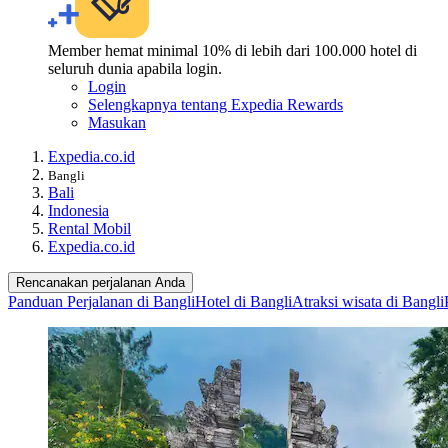
Member hemat minimal 10% di lebih dari 100.000 hotel di
seluruh dunia apabila login.
Login
Selengkapnya tentang Expedia Rewards
Masukan
Expedia.co.id
Bangli
Bali
Indonesia
Rental Mobil
Expedia.co.id
Rencanakan perjalanan Anda
Panduan Perjalanan di Bangli
Hotel di Bangli
Atraksi wisata di Bangli