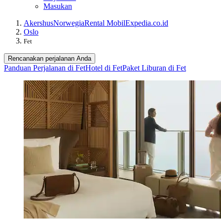
Masukan
Akershus
Norwegia
Rental Mobil
Expedia.co.id
Oslo
Fet
Rencanakan perjalanan Anda
Panduan Perjalanan di Fet
Hotel di Fet
Paket Liburan di Fet