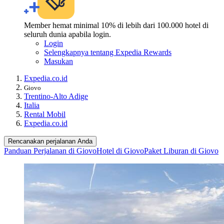
Member hemat minimal 10% di lebih dari 100.000 hotel di
seluruh dunia apabila login.
Login
Selengkapnya tentang Expedia Rewards
Masukan
Expedia.co.id
Giovo
Trentino-Alto Adige
Italia
Rental Mobil
Expedia.co.id
Rencanakan perjalanan Anda
Panduan Perjalanan di Giovo
Hotel di Giovo
Paket Liburan di Giovo