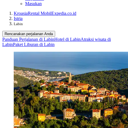
Masukan
Kroasia
Rental Mobil
Expedia.co.id
Istria
Labin
Rencanakan perjalanan Anda
Panduan Perjalanan di Labin
Hotel di Labin
Atraksi wisata di
Labin
Paket Liburan di Labin