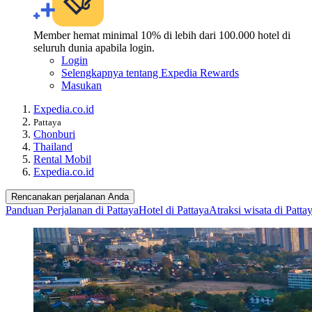
Member hemat minimal 10% di lebih dari 100.000 hotel di
seluruh dunia apabila login.
Login
Selengkapnya tentang Expedia Rewards
Masukan
Expedia.co.id
Pattaya
Chonburi
Thailand
Rental Mobil
Expedia.co.id
Rencanakan perjalanan Anda
Panduan Perjalanan di Pattaya
Hotel di Pattaya
Atraksi wisata di Patta