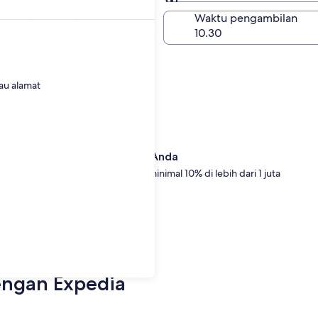
Sama seperti pengambi
gal pengembalian
Waktu pengambilan
gu
r biaya tambahan.
tau alamat
Manjakan diri Anda
Member hemat minimal 10% di lebih dari 1 juta
rental mobil
dengan Expedia