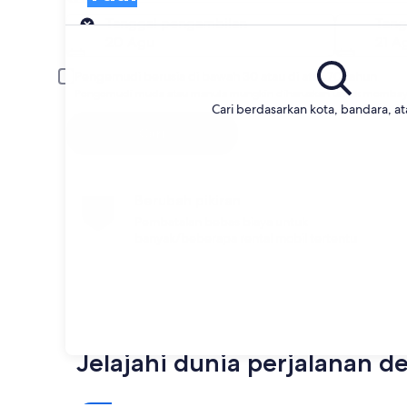
Pengambilan
Tanggal pengambilan
Tang
20 Agu
21 A
Pengemudi berusia di bawah 30 atau di atas 70 tahun
Pengemudi muda atau manula mungkin diharuskan untuk membaya
Cari berdasarkan kota, bandara, a
Cari
Berubah pikiran
Pembatalan bebas biaya untuk
banyak/beberapa rental mobil tertentu
Jelajahi dunia perjalanan 