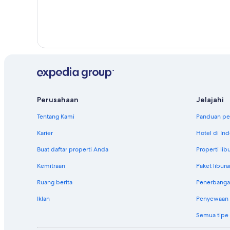
Perusahaan
Jelajahi
Tentang Kami
Panduan per
Karier
Hotel di In
Buat daftar properti Anda
Properti lib
Kemitraan
Paket libura
Ruang berita
Penerbanga
Iklan
Penyewaan m
Semua tipe