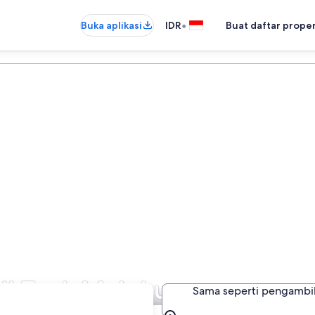
•
Buka aplikasi
IDR
Buat daftar prope
l Tual, Maluku
Sama seperti pengambi