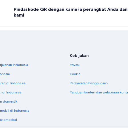
Pindai kode QR dengan kamera perangkat Anda dan 
kami
Kebijakan
jalanan Indonesia
Privasi
donesia
Cookie
uran di Indonesia
Persyaratan Penggunaan
n di Indonesia
Panduan konten dan pelaporan kont
n domestik
obil di Indonesia
 akomodasi