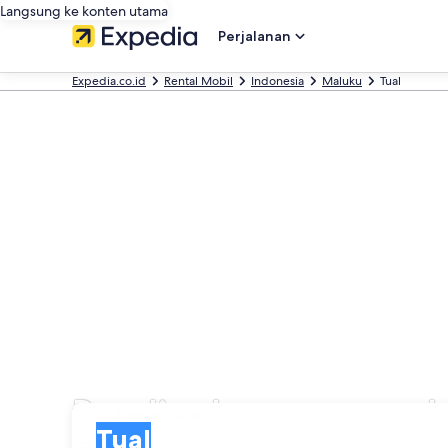
Langsung ke konten utama
Perjalanan
Expedia.co.id
Rental Mobil
Indonesia
Maluku
Tual
Bandingkan sewa mobi
Pengambilan
Pengambilan
Tual