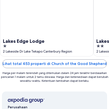
9
Agu
Agu
-
16
Agu
Lakes Edge Lodge
Lakes
1
2
out
out
2 Lakeside Dr Lake Tekapo Canterbury Region
2 Lakes
of
of
5
5
Lihat total 453 properti di Church of the Good Shepherd
Harga per malam terendah yang ditemukan dalam 24 jam terakhir berdasarkan
pencarian 1 malam untuk 2 tamu dewasa. Harga dan ketersediaan dapat berubah
sewaktu-waktu. Ketentuan tambahan dapat berlaku.
Perusahaan