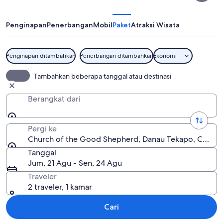
the
Good
Penginapan
Penerbangan
Mobil
Paket
Atraksi Wisata
Shepherd
Penginapan ditambahkan
Penerbangan ditambahkan
Ekonomi
Church of the Good Shepherd
Tambahkan beberapa tanggal atau destinasi
Berangkat dari
Pergi ke
Church of the Good Shepherd, Danau Tekapo, Canterb
Tanggal
Jum, 21 Agu - Sen, 24 Agu
Traveler
2 traveler, 1 kamar
Cari