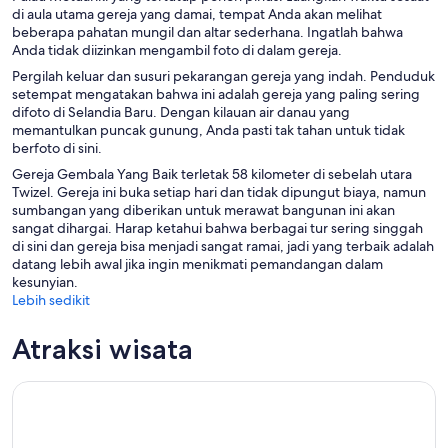
di aula utama gereja yang damai, tempat Anda akan melihat
beberapa pahatan mungil dan altar sederhana. Ingatlah bahwa
Anda tidak diizinkan mengambil foto di dalam gereja.
Pergilah keluar dan susuri pekarangan gereja yang indah. Penduduk
setempat mengatakan bahwa ini adalah gereja yang paling sering
difoto di Selandia Baru. Dengan kilauan air danau yang
memantulkan puncak gunung, Anda pasti tak tahan untuk tidak
berfoto di sini.
Gereja Gembala Yang Baik terletak 58 kilometer di sebelah utara
Twizel. Gereja ini buka setiap hari dan tidak dipungut biaya, namun
sumbangan yang diberikan untuk merawat bangunan ini akan
sangat dihargai. Harap ketahui bahwa berbagai tur sering singgah
di sini dan gereja bisa menjadi sangat ramai, jadi yang terbaik adalah
datang lebih awal jika ingin menikmati pemandangan dalam
kesunyian.
Lebih sedikit
Atraksi wisata
Danau Tekapo: Tiket Masuk Ganda Satu Hari untuk Kolam Air