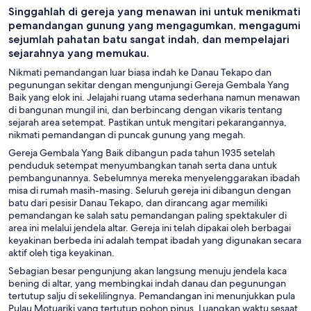
Singgahlah di gereja yang menawan ini untuk menikmati
Hiburan
pemandangan gunung yang mengagumkan, mengagumi
Malam
sejumlah pahatan batu sangat indah, dan mempelajari
sejarahnya yang memukau.
Nikmati pemandangan luar biasa indah ke Danau Tekapo dan
pegunungan sekitar dengan mengunjungi Gereja Gembala Yang
Baik yang elok ini. Jelajahi ruang utama sederhana namun menawan
di bangunan mungil ini, dan berbincang dengan vikaris tentang
sejarah area setempat. Pastikan untuk mengitari pekarangannya,
nikmati pemandangan di puncak gunung yang megah.
Gereja Gembala Yang Baik dibangun pada tahun 1935 setelah
penduduk setempat menyumbangkan tanah serta dana untuk
pembangunannya. Sebelumnya mereka menyelenggarakan ibadah
misa di rumah masih-masing. Seluruh gereja ini dibangun dengan
batu dari pesisir Danau Tekapo, dan dirancang agar memiliki
pemandangan ke salah satu pemandangan paling spektakuler di
area ini melalui jendela altar. Gereja ini telah dipakai oleh berbagai
keyakinan berbeda ini adalah tempat ibadah yang digunakan secara
aktif oleh tiga keyakinan.
Sebagian besar pengunjung akan langsung menuju jendela kaca
bening di altar, yang membingkai indah danau dan pegunungan
tertutup salju di sekelilingnya. Pemandangan ini menunjukkan pula
Pulau Motuariki yang tertutup pohon pinus. Luangkan waktu sesaat