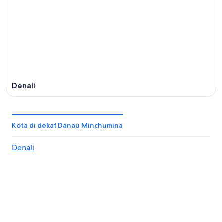
9
Agu
Agu
-
16
Agu
Denali
Kota di dekat Danau Minchumina
Denali