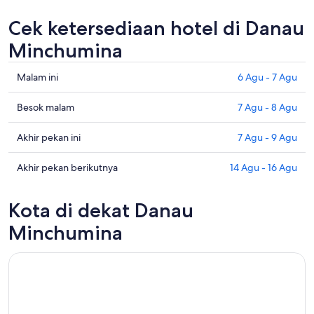
Cek ketersediaan hotel di Danau
Minchumina
Cek
Malam ini
6 Agu - 7 Agu
harga
di
Cek
Besok malam
7 Agu - 8 Agu
Danau
harga
Minchumina
di
Cek
Akhir pekan ini
7 Agu - 9 Agu
untuk
Danau
harga
malam
Minchumina
di
Cek
Akhir pekan berikutnya
14 Agu - 16 Agu
ini,
untuk
Danau
harga
6
besok
Minchumina
di
Kota di dekat Danau
Agu
malam,
untuk
Danau
-
7
akhir
Minchumina
Minchumina
7
Agu
pekan
untuk
Agu
-
ini,
akhir
8
7
pekan
Agu
Agu
berikutnya,
-
14