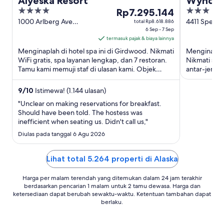
Alyeska Resort
Wyndha
4
Harga
3
Rp7.295.144
Airport
out
Rp7.295.144
out
1000 Arlberg Ave
4411 Spenar
total Rp8.618.886
Girdwood AK
6 Sep - 7 Sep
Anchorage 
of
per
of
termasuk pajak & biaya lainnya
5
malam
5
Menginaplah di hotel spa ini di Girdwood. Nikmati
Menginaplah 
dari
WiFi gratis, spa layanan lengkap, dan 7 restoran.
Nikmati sara
6
Tamu kami memuji staf di ulasan kami. Objek
antar-jempu
Sep
wisata populer ...
sarapan dan 
hingga
9
/
10
Istimewa! (1.144 ulasan)
7
"Unclear on making reservations for breakfast.
Sep
Should have been told. The hostess was
inefficient when seating us. Didn't call us,"
Diulas pada tanggal 6 Agu 2026
Lihat total 5.264 properti di Alaska
Harga per malam terendah yang ditemukan dalam 24 jam terakhir
berdasarkan pencarian 1 malam untuk 2 tamu dewasa. Harga dan
ketersediaan dapat berubah sewaktu-waktu. Ketentuan tambahan dapat
berlaku.