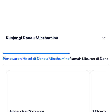
Kunjungi Danau Minchumina
Penawaran Hotel di Danau Minchumina
Rumah Liburan di Danau
Alyeska Resort
Wyndham Ga