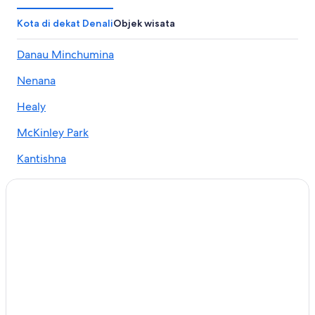
Kota di dekat Denali
Objek wisata
Danau Minchumina
Nenana
Healy
McKinley Park
Kantishna
Garner