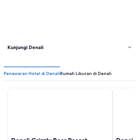
Kunjungi Denali
Penawaran Hotel di Denali
Rumah Liburan di Denali
Denali Grizzly Bear Resort
Denali Prin