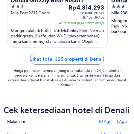
Denali Grizzly Bear Resort
Denali 
2.5
Harga
3.5
Rp4.814.293
Lodge
out
Rp4.814.293
out
Mile Post 231.1 George
Mile 238.5 
total Rp5.175.454
Parks Highway Denali
28 Agu - 29 Agu
AK
of
per
of
Menginaplah
National Park AK
termasuk pajak & biaya lainnya
5
malam
5
Park. Nikmat
Menginaplah di hotel ini di McKinley Park. Nikmati
dari
bar/lounge.
parkir gratis, 2 kafe, dan Wi-Fi (biaya tambahan).
Objek wisata
28
Tamu kami memuji staf di ulasan kami. Objek
Agu
wisata populer ...
hingga
29
Lihat total 325 properti di Denali
Agu
Harga per malam terendah yang ditemukan dalam 24 jam terakhir
berdasarkan pencarian 1 malam untuk 2 tamu dewasa. Harga dan
ketersediaan dapat berubah sewaktu-waktu. Ketentuan tambahan dapat
berlaku.
Cek ketersediaan hotel di Denali
Cek
Malam ini
10 Agu - 11 Agu
harga