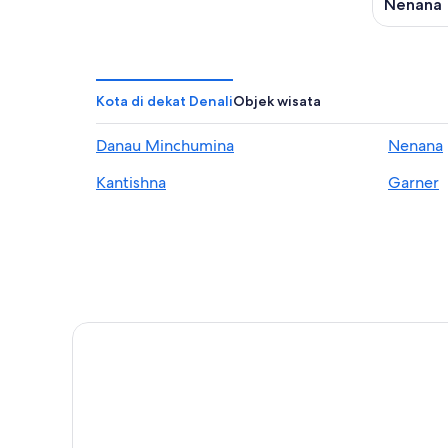
16
Nenana
Agu
Kota di dekat Denali
Objek wisata
Danau Minchumina
Nenana
Kantishna
Garner