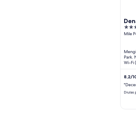
Dena
2.5
out
Mile P
Georg
of
Highw
5
Denali
Mengin
Nation
Park. 
AK
Wi-Fi 
memuji
popule
8,2
/
1
"Dece
Diulas