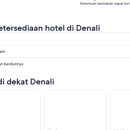
Ketentuan tambahan dapat ber
etersediaan hotel di Denali
lam
an berikutnya
di dekat Denali
ya,