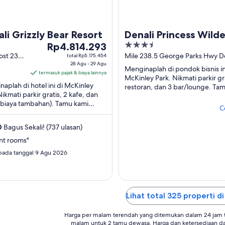
li Grizzly Bear Resort
Denali Princess Wild
Harga
3.5
Rp4.814.293
Lodge
Rp4.814.293
out
ost 231.1
Mile 238.5 George Parks Hwy D
total Rp5.175.454
e Parks
28 Agu - 29 Agu
National Park AK
per
of
Menginaplah di pondok bisnis in
ay
termasuk pajak & biaya lainnya
malam
5
McKinley Park. Nikmati parkir gra
aplah di hotel ini di McKinley
dari
restoran, dan 3 bar/lounge. Ta
al Park
Nikmati parkir gratis, 2 kafe, dan
memuji staf di ulasan kami. Obje
28
(biaya tambahan). Tamu kami
populer ...
Agu
C
 staf di ulasan kami. Objek wisata
hingga
r ...
0
Bagus Sekali! (737 ulasan)
29
Agu
nt rooms"
 pada tanggal 9 Agu 2026
Lihat total 325 properti di
Harga per malam terendah yang ditemukan dalam 24 jam te
malam untuk 2 tamu dewasa. Harga dan ketersediaan d