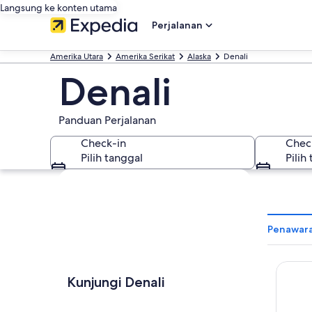
Langsung ke konten utama
Perjalanan
Amerika Utara
Amerika Serikat
Alaska
Denali
Denali
Panduan Perjalanan
Check-in
Chec
Pilih tanggal
Pilih
Jelajahi peta
Penawara
Denali 
Kunjungi Denali