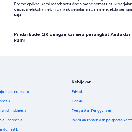
Promo aplikasi kami membantu Anda menghemat untuk perjala
dapat melakukan lebih banyak perjalanan dan mengelola semuan
saja.
Pindai kode QR dengan kamera perangkat Anda dan 
kami
Kebijakan
jalanan Indonesia
Privasi
donesia
Cookie
uran di Indonesia
Persyaratan Penggunaan
n di Indonesia
Panduan konten dan pelaporan kont
n domestik