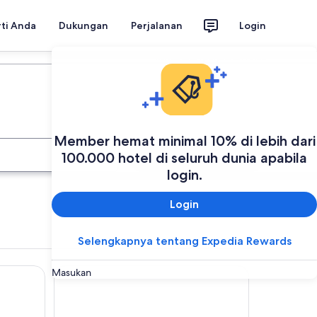
rti Anda
Dukungan
Perjalanan
Login
Rencanakan perjalanan Anda
Member hemat minimal 10% di lebih dari
Cari
100.000 hotel di seluruh dunia apabila
login.
Login
Selengkapnya tentang Expedia Rewards
odge
Denali Bluffs Hotel
Masukan