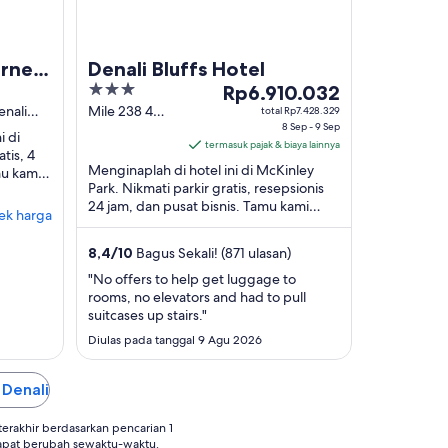
erness
Denali Bluffs Hotel
3
Harga
Rp6.910.032
out
Rp6.910.032
enali
Mile 238 4
total Rp7.428.329
George Parks
8 Sep - 9 Sep
of
per
i di
Hwy Denali
termasuk pajak & biaya lainnya
5
malam
tis, 4
National Park
Menginaplah di hotel ini di McKinley
mu kami
dari
AK
Park. Nikmati parkir gratis, resepsionis
k wisata
8
24 jam, dan pusat bisnis. Tamu kami
ek harga
Sep
memuji staf dan kebersihan kamar di
hingga
ulasan ...
8,4
/
10
Bagus Sekali! (871 ulasan)
9
Sep
"No offers to help get luggage to
rooms, no elevators and had to pull
suitcases up stairs."
Diulas pada tanggal 9 Agu 2026
 Denali
rakhir berdasarkan pencarian 1
apat berubah sewaktu-waktu.