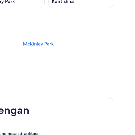
ey Park
Kantishna
McKinley Park
dengan
memesan di aplikasi.