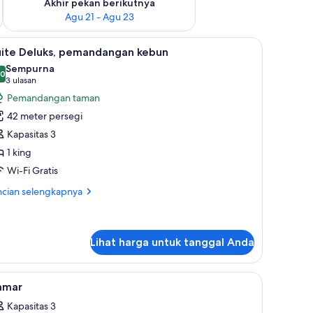
Akhir pekan berikutnya
Agu 21 - Agu 23
, brankas, dan meja kerja
ihat
Suite Deluks, pemandangan kebun | Seprai pr
6
uite Deluks, pemandangan kebun
emua
Sempurna
oto
,0
0,0 dari 10
(3
3 ulasan
ntuk
ulasan)
Pemandangan taman
uite
42 meter persegi
eluks,
Kapasitas 3
emandangan
1 king
ebun
Wi-Fi Gratis
ncian
ncian selengkapnya
bih
jut
tuk
ite
Lihat harga untuk tanggal Anda
luks,
mandangan
Seprai premium, minibar, brankas, dan meja kerja
ihat
Seprai premium, minibar, brankas, dan meja k
bun
14
amar
emua
Kapasitas 3
oto