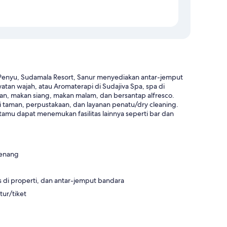
i Penyu, Sudamala Resort, Sanur menyediakan antar-jemput
watan wajah, atau Aromaterapi di Sudajiva Spa, spa di
apan, makan siang, makan malam, dan bersantap alfresco.
ki taman, perpustakaan, dan layanan penatu/dry cleaning.
tamu dapat menemukan fasilitas lainnya seperti bar dan
renang
s di properti, dan antar-jemput bandara
ur/tiket