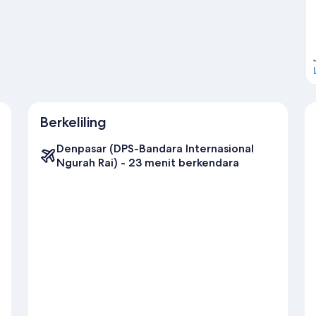
norkeling menawarkan kesempatan menarik untuk menjelajahi
jalur hiking/sepeda yang berada tak jauh.
Kunjungi panduan
Berkeliling
Denpasar (DPS-Bandara Internasional
Ngurah Rai) - 23 menit berkendara