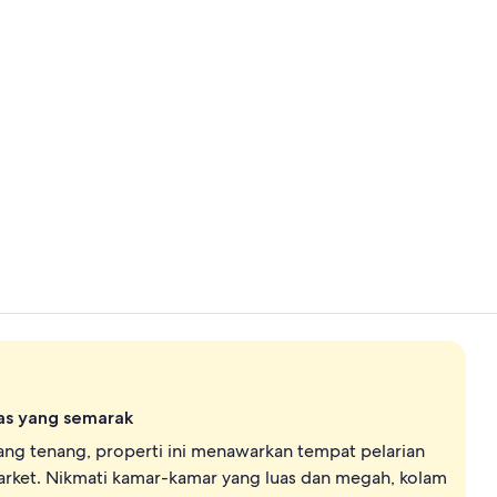
Video kreato
Bagian depa
as yang semarak
ang tenang, properti ini menawarkan tempat pelarian
rket. Nikmati kamar-kamar yang luas dan megah, kolam