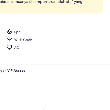
 biasa, semuanya disempurnakan oleh staf yang
 outdoor, dengan payung kolam renang dan kursi berjemur
Spa
Wi-Fi Gratis
AC
gan VIP Access
sediaan untuk besok Agu 9 - Agu 10
Periksa ketersediaan untuk akhir pekan