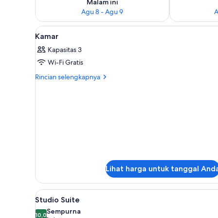
Malam ini
Agu 8 - Agu 9
A
Lihat
Seprai premium, minibar, brank
1
Kamar
semua
Kapasitas 3
foto
Wi-Fi Gratis
untuk
Kamar
Rincian
Rincian selengkapnya
lebih
lanjut
untuk
Kamar
Lihat harga untuk tanggal And
Lihat
Studio Suite | Seprai premium,
5
Studio Suite
semua
Sempurna
foto
10,0
10,0 dari 10