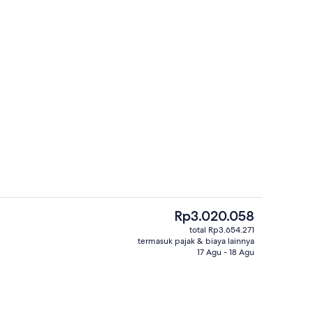
Eksterior
r - dikirim oleh travel with me
Harga
Rp3.020.058
saat
total Rp3.654.271
ini
termasuk pajak & biaya lainnya
n properti
Ruang perawatan pasangan, perawata
Rp3.020.058
17 Agu - 18 Agu