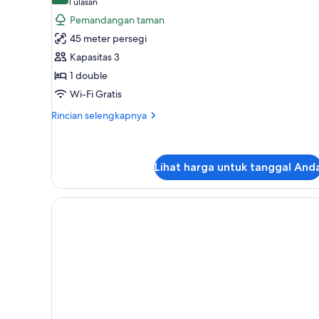
(1
1 ulasan
untuk
ulasan)
Pemandangan taman
Studio
45 meter persegi
Suite
Kapasitas 3
1 double
Wi-Fi Gratis
Rincian
Rincian selengkapnya
lebih
lanjut
untuk
Studio
Lihat harga untuk tanggal And
Suite