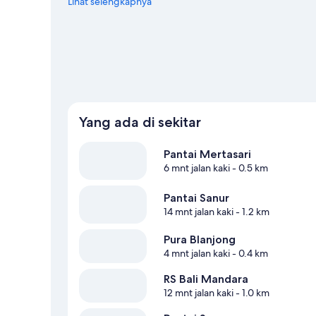
sebaiknya tidak dilewatkan. Berkayak, menyelam, dan s
Lihat selengkapnya
perairan sekitar, atau Anda juga bisa bertualang dengan 
perjalanan kami untuk Denpasar
Lihat Resor lainnya di Denpasar
Yang ada di sekitar
Pantai Mertasari
6 mnt jalan kaki
- 0.5 km
Pantai Sanur
14 mnt jalan kaki
- 1.2 km
Pura Blanjong
4 mnt jalan kaki
- 0.4 km
RS Bali Mandara
12 mnt jalan kaki
- 1.0 km