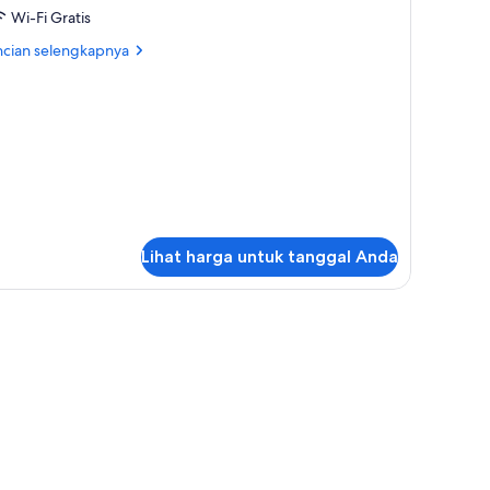
Wi-Fi Gratis
ntuk
amar
ncian
ncian selengkapnya
bih
jut
tuk
mar
Lihat harga untuk tanggal Anda