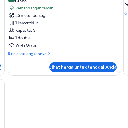
(1
1 ulasan
untuk
u
ulasan)
Pemandangan taman
Studio
K
Ri
Ri
45 meter persegi
le
Suite,
1 kamar tidur
lan
akses
un
Kapasitas 3
ke
Ka
1 double
kolam
renang
Wi-Fi Gratis
Rincian
Rincian selengkapnya
lebih
lanjut
a
Lihat harga untuk tanggal Anda
untuk
Studio
Suite,
akses
ke
kolam
renang