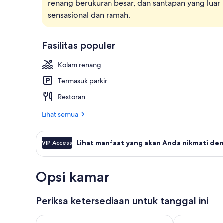
renang berukuran besar, dan santapan yang luar
Kolam renang
sensasional dan ramah.
Fasilitas populer
Kolam renang
Termasuk parkir
Restoran
Lihat semua
Lihat manfaat yang akan Anda nikmati den
VIP Access
Opsi kamar
Periksa ketersediaan untuk tanggal ini
Periksa ketersediaan untuk malam ini Agu 8 - Agu 9
Periksa keter