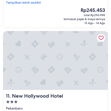
u
Tampilkan lebih sedikit
ulasan)
s
Harga
Rp245.453
t
sekarang
total Rp296.998
o
Rp245.453
termasuk pajak & biaya lainnya
k
13 Agu - 14 Agu
"
New Hollywood Hotel
New Hollywood Hotel
11. New Hollywood Hotel
Properti
bintang
Pekanbaru