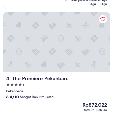
termasuk pajak & biaya lainnya
(27
10 Agu - 11 Agu
ulasan)
The Premiere Pekanbaru
The Premiere Pekanbaru
4. The Premiere Pekanbaru
Properti
bintang
Pekanbaru
4.5
8.4
8,4/10
Sangat Baik
(29 ulasan)
dari
Harga
Rp872.022
10,
sekarang
Sangat
total Rp1.055.146
Rp872.022