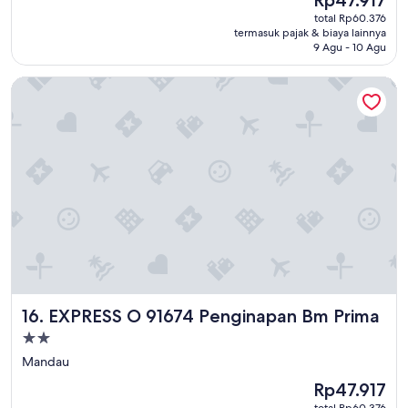
Rp47.917
sekarang
total Rp60.376
Rp47.917
termasuk pajak & biaya lainnya
9 Agu - 10 Agu
EXPRESS O 91674 Penginapan Bm Prima
EXPRESS O 91674 Penginapan Bm Prima
16. EXPRESS O 91674 Penginapan Bm Prima
Properti
bintang
Mandau
2.0
Harga
Rp47.917
sekarang
total Rp60.376