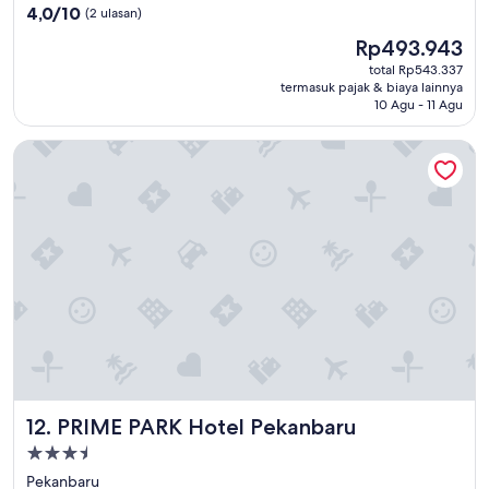
3.0
4.0
4,0/10
(2 ulasan)
dari
Harga
Rp493.943
10,
sekarang
(2
total Rp543.337
Rp493.943
termasuk pajak & biaya lainnya
ulasan)
10 Agu - 11 Agu
PRIME PARK Hotel Pekanbaru
PRIME PARK Hotel Pekanbaru
12. PRIME PARK Hotel Pekanbaru
Properti
bintang
Pekanbaru