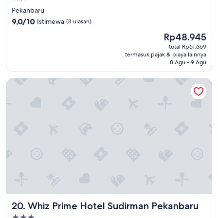
o
bintang
Pekanbaru
k
2.0
9.0
9,0/10
Istimewa
(8 ulasan)
e
dari
,
Harga
Rp48.945
10,
s
sekarang
Istimewa,
total Rp61.669
u
Rp48.945
termasuk pajak & biaya lainnya
(8
a
8 Agu - 9 Agu
ulasan)
s
a
Whiz Prime Hotel Sudirman Pekanbaru
n
a
n
y
a
m
a
n
,
c
u
m
a
s
Whiz Prime Hotel Sudirman Pekanbaru
20. Whiz Prime Hotel Sudirman Pekanbaru
e
d