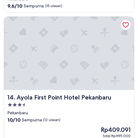
4.0
9.6
9,6/10
Sempurna
(15 ulasan)
dari
10,
Ayola First Point Hotel Pekanbaru
Sempurna,
(15
ulasan)
Ayola First Point Hotel Pekanbaru
14. Ayola First Point Hotel Pekanbaru
Properti
bintang
Pekanbaru
3.5
10.0
10/10
Sempurna
(12 ulasan)
dari
Harga
Rp409.091
10,
sekarang
Sempurna,
total Rp495.000