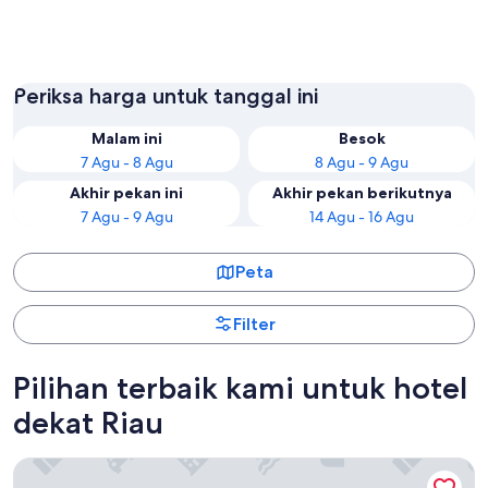
Taluk Kuantan
Ujung B
Periksa harga untuk tanggal ini
Malam ini
Besok
7 Agu - 8 Agu
8 Agu - 9 Agu
Akhir pekan ini
Akhir pekan berikutnya
7 Agu - 9 Agu
14 Agu - 16 Agu
Peta
Filter
Pilihan terbaik kami untuk hotel
dekat Riau
Novotel Pekanbaru