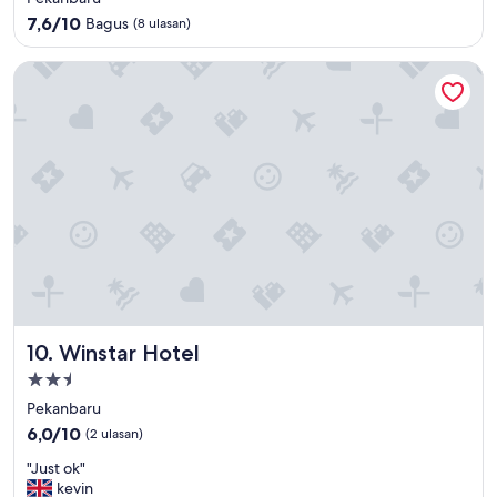
4.0
7.6
7,6/10
Bagus
(8 ulasan)
dari
10,
Winstar Hotel
Bagus,
(8
ulasan)
Winstar Hotel
10. Winstar Hotel
Properti
bintang
Pekanbaru
2.5
6.0
6,0/10
(2 ulasan)
dari
"
"Just ok"
10,
J
kevin
(2