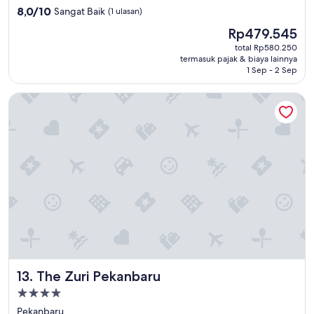
3.5
8.0
8,0/10
Sangat Baik
(1 ulasan)
dari
Harga
Rp479.545
10,
sekarang
Sangat
total Rp580.250
Rp479.545
termasuk pajak & biaya lainnya
Baik,
1 Sep - 2 Sep
(1
ulasan)
The Zuri Pekanbaru
The Zuri Pekanbaru
13. The Zuri Pekanbaru
Properti
bintang
Pekanbaru