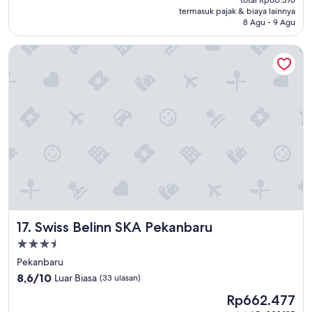
Rp47.917
termasuk pajak & biaya lainnya
8 Agu - 9 Agu
Swiss Belinn SKA Pekanbaru
Swiss Belinn SKA Pekanbaru
17. Swiss Belinn SKA Pekanbaru
Properti
bintang
Pekanbaru
3.5
8.6
8,6/10
Luar Biasa
(33 ulasan)
dari
Harga
Rp662.477
10,
sekarang