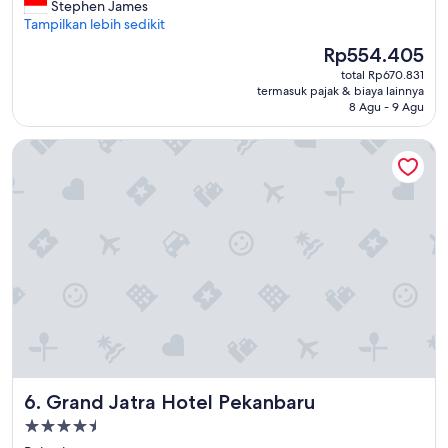
l
Stephen James
(10
l
Tampilkan lebih sedikit
ulasan)
g
Harga
Rp554.405
o
sekarang
total Rp670.831
o
Rp554.405
termasuk pajak & biaya lainnya
d
8 Agu - 9 Agu
,
I
Grand Jatra Hotel Pekanbaru
a
r
r
i
v
e
d
l
a
t
e
a
t
n
Grand Jatra Hotel Pekanbaru
6. Grand Jatra Hotel Pekanbaru
i
g
Properti
h