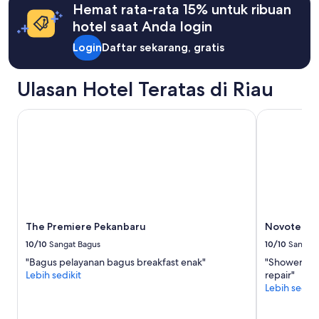
a
Hemat rata-rata 15% untuk ribuan
i
Standar.
t
hotel saat Anda login
a
t
g
e
Login
Daftar sekarang, gratis
a
r
k
j
k
Ulasan Hotel Teratas di Riau
a
e
n
s
g
u
The Premiere Pekanbaru
Novotel Pe
k
l
a
i
u
t
"
a
n
j
i
k
The Premiere Pekanbaru
Novotel P
a
i
10/10
Sangat Bagus
10/10
Sangat 
n
"Bagus pelayanan bagus breakfast enak"
"Shower curt
g
Lebih sedikit
repair"
i
Lebih sediki
n
m