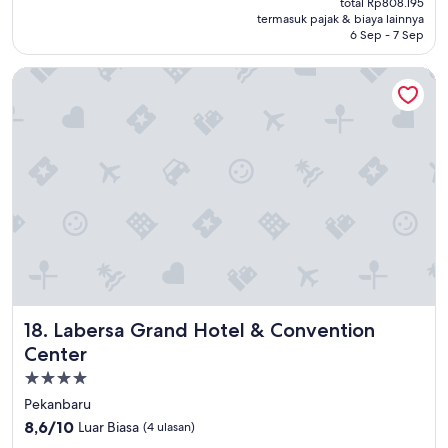
Luar
total Rp808.195
Rp662.477
termasuk pajak & biaya lainnya
Biasa,
6 Sep - 7 Sep
(33
ulasan)
Labersa Grand Hotel & Convention Center
Labersa Grand Hotel & Convention Center
18. Labersa Grand Hotel & Convention
Center
Properti
bintang
Pekanbaru
4.0
8.6
8,6/10
Luar Biasa
(4 ulasan)
dari