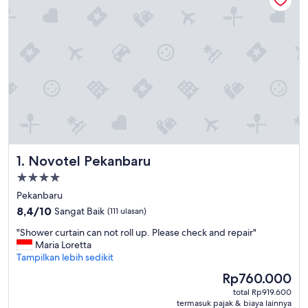
Novotel Pekanbaru
1. Novotel Pekanbaru
Properti
bintang
Pekanbaru
4.0
8.4
8,4/10
Sangat Baik
(111 ulasan)
dari
"
"Shower curtain can not roll up. Please check and repair"
10,
S
Maria Loretta
Sangat
h
Tampilkan lebih sedikit
Baik,
o
(111
Harga
Rp760.000
w
ulasan)
sekarang
total Rp919.600
e
Rp760.000
termasuk pajak & biaya lainnya
r