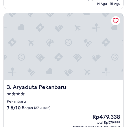
14 Agu - 15 Agu
(17
e
ulasan)
c
Aryaduta Pekanbaru
h
e
c
k
a
n
d
r
e
p
a
i
r
"
Aryaduta Pekanbaru
3. Aryaduta Pekanbaru
Properti
bintang
Pekanbaru
4.0
7.8
7,8/10
Bagus
(27 ulasan)
dari
Harga
Rp479.338
10,
sekarang
Bagus,
total Rp579.999
Rp479.338