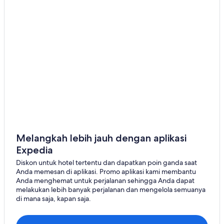
n
Hotel Independent di Dumai
g
g
Hotel OYO Rooms di Dumai
u
Hotel di Dumai
n
a
Hotel Independent di Duri
k
a
Hotel OYO Rooms di Duri
n
Hotel di Duri
t
a
Hotel di Hulu Kuantan
k
s
Hotel di Lirik
i
Rumah Penginapan di Mandau
"
Melangkah lebih jauh dengan aplikasi
Hostel di Mandau
Expedia
Hotel di Mandau
Diskon untuk hotel tertentu dan dapatkan poin ganda saat
Anda memesan di aplikasi. Promo aplikasi kami membantu
Hotel di Pangkalan Kerinci
Anda menghemat untuk perjalanan sehingga Anda dapat
Hotel di Pasir Pengaraian
melakukan lebih banyak perjalanan dan mengelola semuanya
di mana saja, kapan saja.
Rumah Penginapan di Pekanbaru
Hostel di Pekanbaru