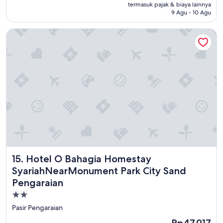
Rp409.091
termasuk pajak & biaya lainnya
(12
9 Agu - 10 Agu
ulasan)
Hotel O Bahagia Homestay SyariahNearMonument Park City
Hotel O Bahagia Homestay SyariahNearMonument Park Cit
15. Hotel O Bahagia Homestay
SyariahNearMonument Park City Sand
Pengaraian
Properti
bintang
Pasir Pengaraian
2.0
Harga