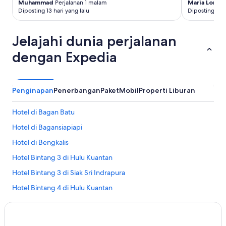
e
Muhammad
Perjalanan 1 malam
Maria Lorett
n
Diposting 13 hari yang lalu
Diposting 3 b
c
a
r
Jelajahi dunia perjalanan
i
dengan Expedia
k
e
p
e
Penginapan
Penerbangan
Paket
Mobil
Properti Liburan
r
l
u
Hotel di Bagan Batu
a
Hotel di Bagansiapiapi
n
t
Hotel di Bengkalis
e
r
Hotel Bintang 3 di Hulu Kuantan
p
Hotel Bintang 3 di Siak Sri Indrapura
a
k
Hotel Bintang 4 di Hulu Kuantan
s
a
Hotel Bintang 4 di Siak Sri Indrapura
m
Hotel Bintang 5 di Hulu Kuantan
e