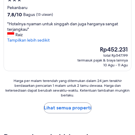
Properti
i
bintang
Pekanbaru
k
3.0
7.8
7,8/10
Bagus
i
(13 ulasan)
dari
t
"
"Hotelnya nyaman untuk singgah dan juga harganya sangat
10,
j
H
terjangkau"
Bagus,
a
o
Raiz
(13
u
t
Tampilkan lebih sedikit
ulasan)
h
e
d
Harga
Rp452.231
l
a
sekarang
total Rp547.199
n
r
Rp452.231
termasuk pajak & biaya lainnya
y
i
10 Agu - 11 Agu
a
k
n
o
y
t
Harga
Harga per malam terendah yang ditemukan dalam 24 jam terakhir
a
a
berdasarkan pencarian 1 malam untuk 2 tamu dewasa. Harga dan
per
m
ketersediaan dapat berubah sewaktu-waktu. Ketentuan tambahan mungkin
,
malam
a
berlaku.
b
terendah
n
a
yang
u
g
Lihat semua properti
ditemukan
n
i
dalam
t
y
24
u
g
jam
k
t
terakhir
s
i
berdasarkan