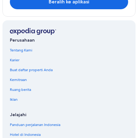
Beralih ke aplikasi
Accor Hotels di Pekanbaru
Hotel di Pekanbaru
Serviced Apartment di Pekanbaru
Hotel di Perawang
Perusahaan
Hotel di Rengat
Tentang Kami
Hotel di Selatpanjang
Hotel di Siak Sri Indrapura
Karier
Hotel di Taluk Kuantan
Buat daftar properti Anda
Hotel di Tembilahan
Kemitraan
Hotel di Ujung Batu
Ruang berita
Iklan
Jelajahi
Panduan perjalanan Indonesia
Hotel di Indonesia