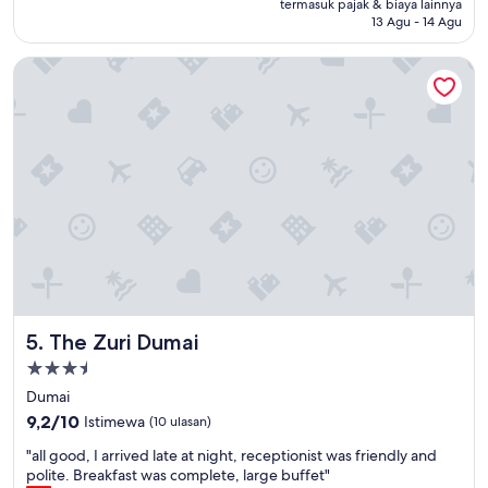
termasuk pajak & biaya lainnya
Baik,
13 Agu - 14 Agu
(29
ulasan)
The Zuri Dumai
The Zuri Dumai
5. The Zuri Dumai
Properti
bintang
Dumai
3.5
9.2
9,2/10
Istimewa
(10 ulasan)
dari
"
"all good, I arrived late at night, receptionist was friendly and
10,
a
polite. Breakfast was complete, large buffet"
Istimewa,