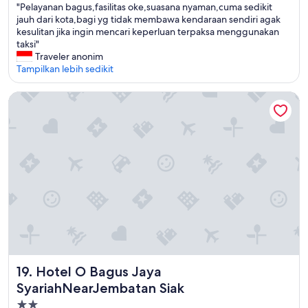
"
"Pelayanan bagus,fasilitas oke,suasana nyaman,cuma sedikit
10,
P
jauh dari kota,bagi yg tidak membawa kendaraan sendiri agak
Luar
e
kesulitan jika ingin mencari keperluan terpaksa menggunakan
Biasa,
l
taksi"
(4
a
Traveler anonim
ulasan)
y
Tampilkan lebih sedikit
a
n
Hotel O Bagus Jaya SyariahNearJembatan Siak
a
n
b
a
g
u
s
,
f
a
s
i
l
i
Hotel O Bagus Jaya SyariahNearJembatan Siak
19. Hotel O Bagus Jaya
t
SyariahNearJembatan Siak
a
s
Properti