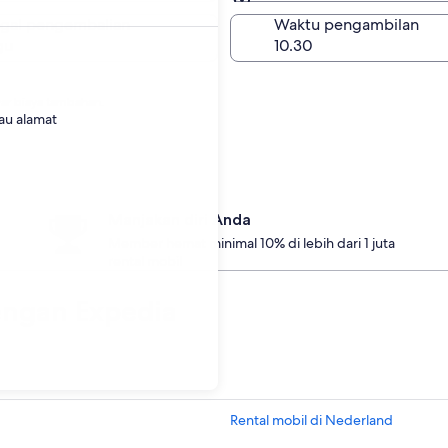
Sama seperti pengambi
gal pengembalian
Waktu pengambilan
gu
r biaya tambahan.
tau alamat
Manjakan diri Anda
Member hemat minimal 10% di lebih dari 1 juta
rental mobil
dengan Expedia
Rental mobil di Nederland