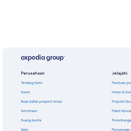
Perusahaan
Jelajahi
Tentang Kami
Panduan per
Karier
Hotel di In
Buat daftar properti Anda
Properti lib
Kemitraan
Paket libura
Ruang berita
Penerbanga
Iklan
Penyewaan m