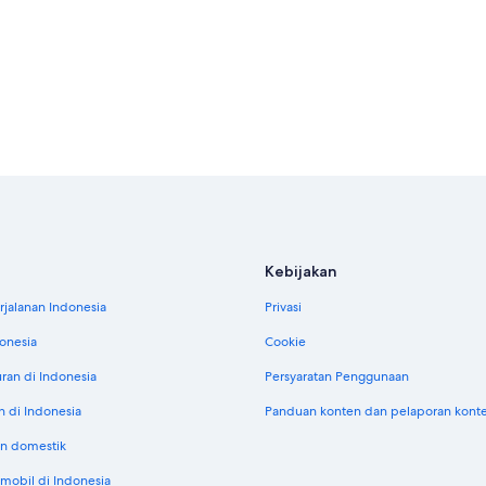
Kebijakan
jalanan Indonesia
Privasi
donesia
Cookie
uran di Indonesia
Persyaratan Penggunaan
n di Indonesia
Panduan konten dan pelaporan kont
n domestik
obil di Indonesia