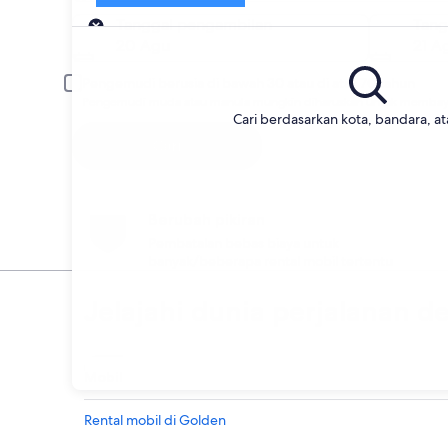
Pengambilan
Tanggal pengambilan
Tang
20 Agu
21 A
Pengemudi berusia di bawah 30 atau di atas 70 tahun
Pengemudi muda atau manula mungkin diharuskan untuk membaya
Cari berdasarkan kota, bandara, a
Cari
Berubah pikiran
Pembatalan bebas biaya untuk
banyak/beberapa rental mobil tertentu
Jelajahi dunia perjalanan 
Mobil
Rental mobil di Golden