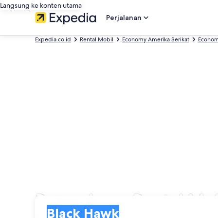
Langsung ke konten utama
Perjalanan
Expedia.co.id
Rental Mobil
Economy Amerika Serikat
Econom
Perusahaan Rental Mob
Pengambilan
Pengambilan
Black Hawk