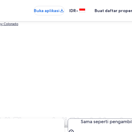
•
Buka aplikasi
IDR
Buat daftar prope
y Colorado
il Ekonomi di Black Hawk
Sama seperti pengambi