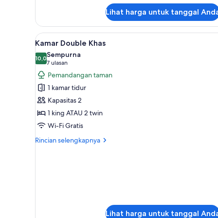
lanjut
Lihat harga untuk tanggal And
untuk
Kamar
Double
Lihat
Kamar Double Khas | Seprai pre
8
Klasik
Kamar Double Khas
semua
Sempurna
foto
10,0
10,0 dari 10
(7
7 ulasan
untuk
ulasan)
Pemandangan taman
Kamar
1 kamar tidur
Double
Kapasitas 2
Khas
1 king ATAU 2 twin
Wi-Fi Gratis
Rincian
Rincian selengkapnya
lebih
lanjut
untuk
Kamar
Double
Khas
Lihat harga untuk tanggal And