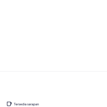
Melayani m
Kamar Doubl
Tersedia sarapan