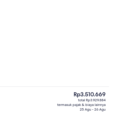
akan malam
Ruang duduk lobi
Harga
Rp3.510.669
saat
total Rp3.929.884
ini
termasuk pajak & biaya lainnya
e Khas | Pemandangan dari kamar
Eksterior
Rp3.510.669
25 Agu - 26 Agu