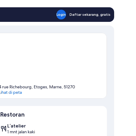
Login
Daftar sekarang, gratis
4 rue Richebourg, Etoges, Marne, 51270
Lihat di peta
Peta
Restoran
L’atelier
1 mnt jalan kaki