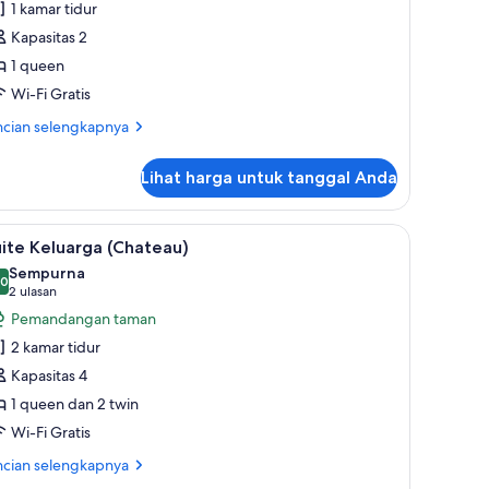
1 kamar tidur
ouble
Kapasitas 2
uperior
1 queen
Wi-Fi Gratis
ncian
ncian selengkapnya
bih
jut
Lihat harga untuk tanggal Anda
tuk
mar
uble
mium, meja kerja, Wi-Fi gratis, dan seprai linen
ihat
Suite Keluarga (Chateau) | Seprai premium, mej
6
perior
ite Keluarga (Chateau)
emua
Sempurna
oto
,0
0,0 dari 10
(2
2 ulasan
ntuk
ulasan)
Pemandangan taman
uite
2 kamar tidur
eluarga
Kapasitas 4
Chateau)
1 queen dan 2 twin
Wi-Fi Gratis
ncian
ncian selengkapnya
bih