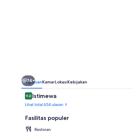
74+
Ringkasan
Kamar
Lokasi
Kebijakan
Ulasan
Istimewa
9,2
9,2 dari 10
Lihat total 634 ulasan
Fasilitas populer
Restoran