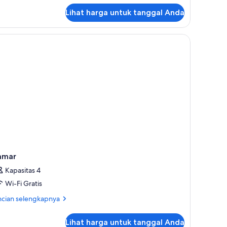
jut
Lihat harga untuk tanggal Anda
tuk
ite
luarga
hateau)
amar
Kapasitas 4
Wi-Fi Gratis
ncian
ncian selengkapnya
bih
jut
Lihat harga untuk tanggal Anda
tuk