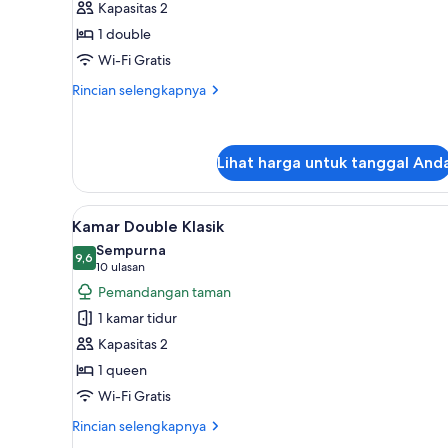
Kapasitas 2
Double
1 double
Wi-Fi Gratis
Rincian
Rincian selengkapnya
lebih
lanjut
untuk
Kamar
Lihat harga untuk tanggal And
Double
Lihat
Kamar Double Klasik | Seprai pr
8
Kamar Double Klasik
semua
Sempurna
foto
9,6
9,6 dari 10
(10
10 ulasan
untuk
ulasan)
Pemandangan taman
Kamar
1 kamar tidur
Double
Kapasitas 2
Klasik
1 queen
Wi-Fi Gratis
Rincian
Rincian selengkapnya
lebih