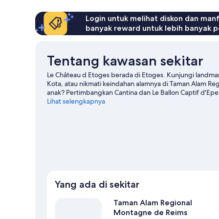
Login untuk melihat diskon dan man
banyak reward untuk lebih banyak p
Tentang kawasan sekitar
Le Château d Etoges berada di Etoges. Kunjungi landmar
Kota, atau nikmati keindahan alamnya di Taman Alam Re
anak? Pertimbangkan Cantina dan Le Ballon Captif d'Epe
lapangan dan latihan golf yang berada tak jauh, atau be
Lihat selengkapnya
perjalanan kami untuk Etoges
Yang ada di sekitar
Taman Alam Regional
Montagne de Reims