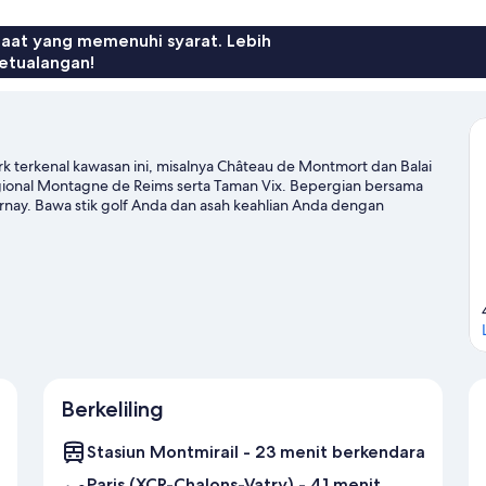
faat yang memenuhi syarat. Lebih
etualangan!
k terkenal kawasan ini, misalnya Château de Montmort dan Balai
gional Montagne de Reims serta Taman Vix. Bepergian bersama
rnay. Bawa stik golf Anda dan asah keahlian Anda dengan
rtualanglah dengan jalur hiking/sepeda.
Kunjungi panduan
Berkeliling
Stasiun Montmirail - 23 menit berkendara
Paris (XCR-Chalons-Vatry) - 41 menit