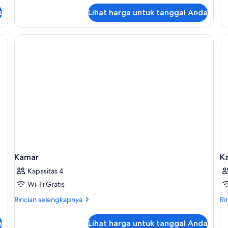
untuk
lan
Suite
a
Lihat harga untuk tanggal Anda
un
Keluarga
Su
(Orangerie)
Ke
mium, meja kerja, Wi-Fi gratis, dan seprai linen
(C
Kamar
K
Kapasitas 4
Wi-Fi Gratis
Rincian
Ri
Rincian selengkapnya
Ri
lebih
le
lanjut
lan
a
Lihat harga untuk tanggal Anda
untuk
un