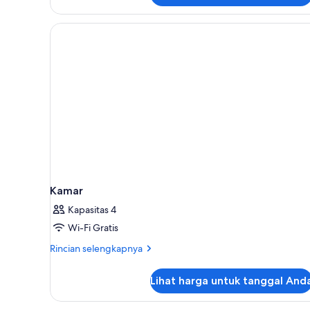
Kamar
Kapasitas 4
Wi-Fi Gratis
Rincian
Rincian selengkapnya
lebih
lanjut
Lihat harga untuk tanggal And
untuk
Kamar