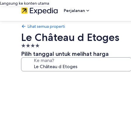
Langsung ke konten utama
Perjalanan
Lihat semua properti
Le Château d Etoges
Properti
bintang
Pilih tanggal untuk melihat harga
4.0
Ke mana?
Galeri
foto
untuk
Le
Château
d
Etoges