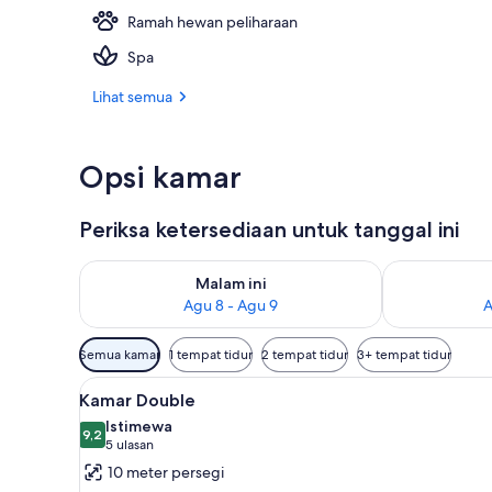
Ramah hewan peliharaan
Eksterior
Spa
Lihat semua
Opsi kamar
Periksa ketersediaan untuk tanggal ini
Periksa ketersediaan untuk malam ini Agu 8 - Agu 9
Periksa keter
Malam ini
Agu 8 - Agu 9
A
Filter
Semua kamar
1 tempat tidur
2 tempat tidur
3+ tempat tidur
tersedia
Lihat
Kamar Double | Seprai premium, 
untuk
5
Kamar Double
semua
kamar
Istimewa
foto
9,2
9,2 dari 10
(5
5 ulasan
untuk
ulasan)
10 meter persegi
Kamar