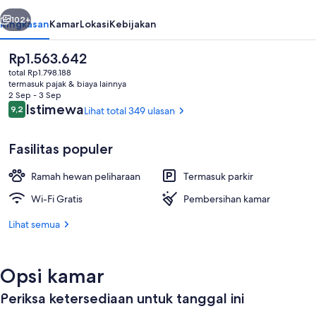
belumnya
Berikutnya
102+
Ringkasan
Kamar
Lokasi
Kebijakan
Harga
Rp1.563.642
saat
total Rp1.798.188
ini
termasuk pajak & biaya lainnya
Rp1.563.642
2 Sep - 3 Sep
Ulasan
Istimewa
9,2
Lihat total 349 ulasan
9,2 dari 10
Fasilitas populer
Kabin Deluks | Teras/patio
Ramah hewan peliharaan
Termasuk parkir
Wi-Fi Gratis
Pembersihan kamar
Lihat semua
Opsi kamar
Periksa ketersediaan untuk tanggal ini