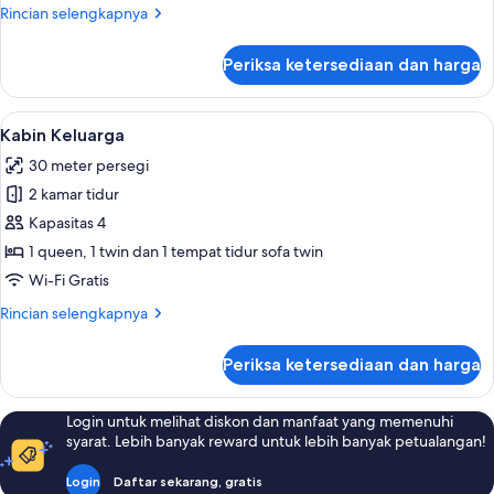
Rincian
Rincian selengkapnya
lebih
lanjut
Periksa ketersediaan dan harga
untuk
Kabin
Deluks
Lihat
Kabin Keluarga | Setrika/meja setrika,
24
Kabin Keluarga
semua
30 meter persegi
foto
2 kamar tidur
untuk
Kabin
Kapasitas 4
Keluarga
1 queen, 1 twin dan 1 tempat tidur sofa twin
Wi-Fi Gratis
Rincian
Rincian selengkapnya
lebih
lanjut
Periksa ketersediaan dan harga
untuk
Kabin
Keluarga
Login untuk melihat diskon dan manfaat yang memenuhi
syarat. Lebih banyak reward untuk lebih banyak petualangan!
Login
Daftar sekarang, gratis