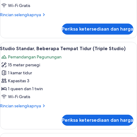
Tempat
Wi-Fi Gratis
Tidur
Rincian
Rincian selengkapnya
Double
lebih
lanjut
Periksa ketersediaan dan harga
untuk
Studio
Standar,
Lihat
Studio Standar, Beberapa Tempat Tidur 
27
2
Studio Standar, Beberapa Tempat Tidur (Triple Studio)
semua
Tempat
Pemandangan Pegunungan
Tidur
foto
Double
15 meter persegi
untuk
Studio
1 kamar tidur
Standar,
Kapasitas 3
Beberapa
1 queen dan 1 twin
Tempat
Wi-Fi Gratis
Tidur
Rincian
Rincian selengkapnya
(Triple
lebih
Studio)
lanjut
Periksa ketersediaan dan harga
untuk
Studio
Standar,
Lihat
Setrika/meja setrika, Wi-Fi gratis, da