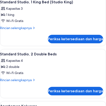
5
Beberapa
Standard Studio, 1 King Bed (Studio King)
semua
Tempat
Kapasitas 3
Tidur
foto
(Triple
1 king
untuk
Studio)
Standard
Wi-Fi Gratis
Studio,
Rincian
Rincian selengkapnya
1
lebih
lanjut
King
Periksa ketersediaan dan harga
untuk
Bed
Standard
(Studio
Studio,
Lihat
Setrika/meja setrika, Wi-Fi gratis, da
16
King)
1
Standard Studio, 2 Double Beds
semua
King
Kapasitas 4
Bed
foto
(Studio
2 double
untuk
King)
Standard
Wi-Fi Gratis
Studio,
Rincian
Rincian selengkapnya
2
lebih
lanjut
Double
Periksa ketersediaan dan harga
untuk
Beds
Standard
Studio,
Lihat
Apartemen Keluarga | Setrika/meja set
18
2