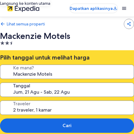
Langsung ke konten utama
Dapatkan aplikasinya
Lihat semua properti
Mackenzie Motels
Properti
bintang
2.5
Pilih tanggal untuk melihat harga
Ke mana?
Tanggal
Traveler
Cari