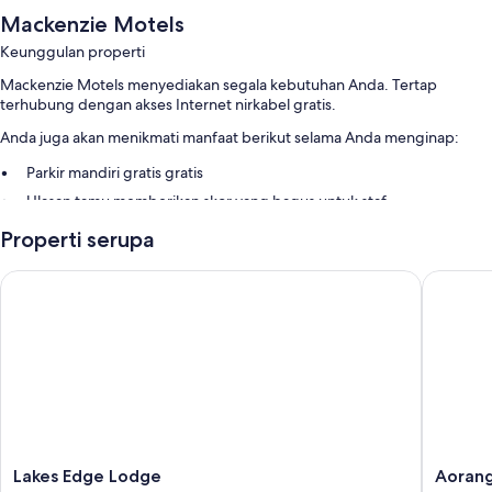
Mackenzie Motels
Keunggulan properti
Mackenzie Motels menyediakan segala kebutuhan Anda. Tertap
terhubung dengan akses Internet nirkabel gratis.
Anda juga akan menikmati manfaat berikut selama Anda menginap:
Parkir mandiri gratis gratis
Ulasan tamu memberikan skor yang bagus untuk staf
Properti serupa
Fitur kamar
Semua kamar tamu dilengkapi dengan perabotan berbeda-beda dan
Lakes Edge Lodge
Aorangi
mempunyai fasilitas seperti WiFi gratis. Ulasan tamu memberikan nilai
tinggi untuk kamar kebersihan kamar di properti ini.
Manfaat lainnya termasuk:
Penghangat ruangan dan kipas angin portabel
Perlengkapan mandi gratis dan pengering rambut
Smart TV 32-inci dengan digital
Lemari es kecil, microwave, dan pemanggang roti
Lakes
Aorangi
Lakes Edge Lodge
Aorang