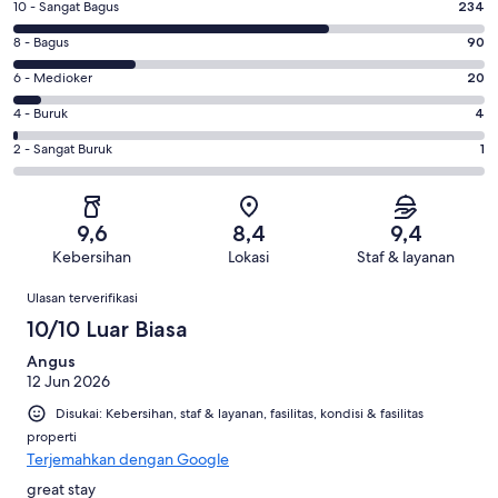
Penilaian
10 - Sangat Bagus
234
10
Penilaian
8 - Bagus
90
-
8
Sangat
Penilaian
6 - Medioker
20
-
Bagus.
6
Bagus.
Penilaian
4 - Buruk
4
234
-
90
4
dari
Medioker.
Penilaian
2 - Sangat Buruk
1
dari
-
349
20
2
349
Buruk.
ulasan
dari
-
ulasan
4
349
Sangat
dari
9,6
8,4
9,4
ulasan
Buruk.
349
Kebersihan
Lokasi
Staf & layanan
1
ulasan
Ulasan
dari
Ulasan terverifikasi
349
10/10 Luar Biasa
ulasan
Angus
12 Jun 2026
Disukai: Kebersihan, staf & layanan, fasilitas, kondisi & fasilitas
properti
Terjemahkan dengan Google
great stay