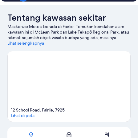
Tentang kawasan sekitar
Mackenzie Motels berada di Fairlie. Temukan keindahan alam
kawasan ini di McLean Park dan Lake Tekapō Regional Park, atau
nikmati sejumlah objek wisata budaya yang ada, misalnya
Museum Fairlie Heritage dan Vintage Car & Machinery Museum.
Lihat selengkapnya
Pleasant Valley Daffodils dan Dark Sky Project juga patut untuk
dikunjungi.
Kunjungi panduan perjalanan kami untuk Fairlie
Lihat Motel lainnya di Fairlie
12 School Road, Fairlie, 7925
Lihat di peta
Peta