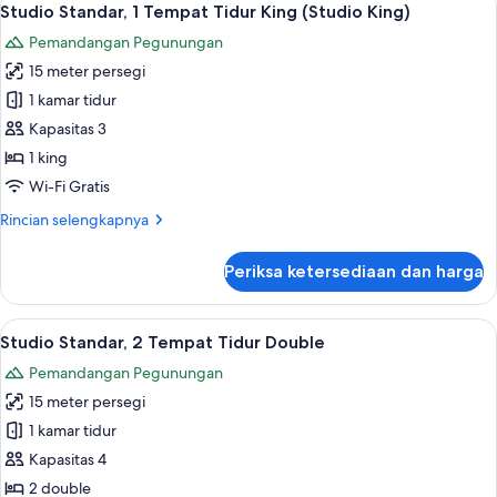
12
Double
Studio Standar, 1 Tempat Tidur King (Studio King)
semua
Beds
Pemandangan Pegunungan
foto
15 meter persegi
untuk
Studio
1 kamar tidur
Standar,
Kapasitas 3
1
1 king
Tempat
Wi-Fi Gratis
Tidur
Rincian
Rincian selengkapnya
King
lebih
(Studio
lanjut
Periksa ketersediaan dan harga
King)
untuk
Studio
Standar,
Lihat
Studio Standar, 2 Tempat Tidur Double
12
1
Studio Standar, 2 Tempat Tidur Double
semua
Tempat
Pemandangan Pegunungan
Tidur
foto
King
15 meter persegi
untuk
(Studio
Studio
1 kamar tidur
King)
Standar,
Kapasitas 4
2
2 double