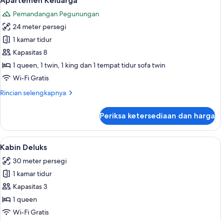
Apartemen Keluarga
semua
Double
Pemandangan Pegunungan
Beds
foto
24 meter persegi
untuk
Apartemen
1 kamar tidur
Keluarga
Kapasitas 8
1 queen, 1 twin, 1 king dan 1 tempat tidur sofa twin
Wi-Fi Gratis
Rincian
Rincian selengkapnya
lebih
lanjut
Periksa ketersediaan dan harga
untuk
Apartemen
Keluarga
Lihat
Kabin Deluks | Setrika/meja setrika, W
21
Kabin Deluks
semua
30 meter persegi
foto
1 kamar tidur
untuk
Kabin
Kapasitas 3
Deluks
1 queen
Wi-Fi Gratis