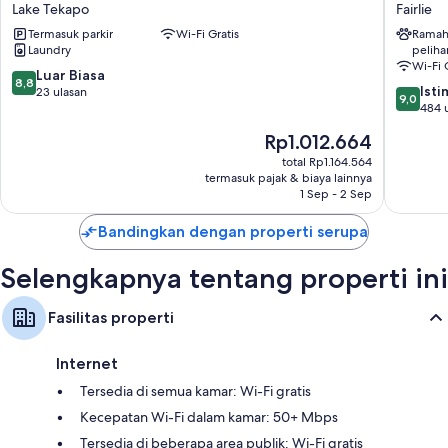
Edge
Motel
Lake Tekapo
Fairlie
Lodge
Fairlie
Termasuk parkir
Wi-Fi Gratis
Ramah
Lake
Laundry
peliha
Tekapo
Wi-Fi 
8.8
Luar Biasa
8,8
9.0
Ist
dari
23 ulasan
9,0
dari
484 
10,
10,
Luar
Harga
Rp1.012.664
Istimew
Biasa,
sekarang
484
total Rp1.164.564
23
Rp1.012.664
termasuk pajak & biaya lainnya
ulasan
ulasan
1 Sep - 2 Sep
Bandingkan dengan properti serupa
Selengkapnya tentang properti ini
Fasilitas properti
Internet
Tersedia di semua kamar: Wi-Fi gratis
Kecepatan Wi-Fi dalam kamar: 50+ Mbps
Tersedia di beberapa area publik: Wi-Fi gratis