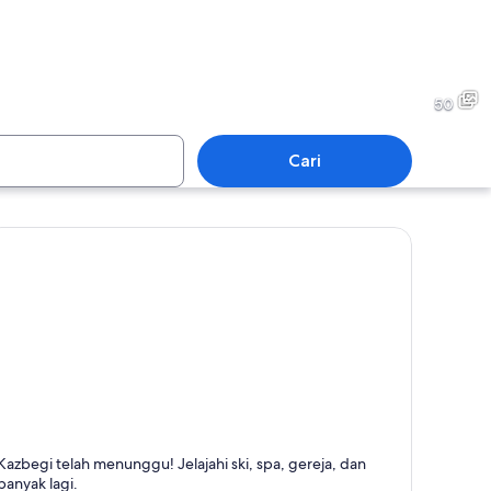
Georgia
50
Cari
Georgia
azbegi
Kazbegi telah menunggu! Jelajahi ski, spa, gereja, dan
erkenal dengan Ski, Spa, dan Boling
banyak lagi.