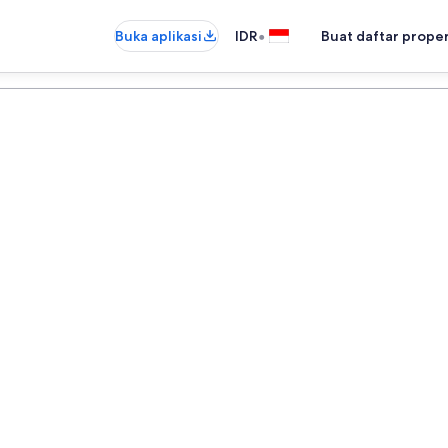
•
Buka aplikasi
IDR
Buat daftar prope