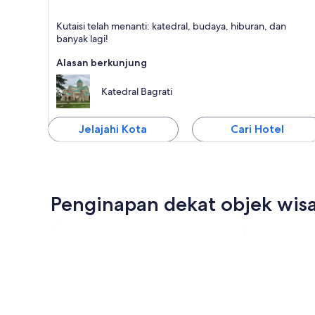
Kutaisi
Kutaisi telah menanti: katedral, budaya, hiburan, dan
Terkenal dengan
banyak lagi!
Katedral, Budaya, dan
Gereja
Alasan berkunjung
Katedral Bagrati
Jelajahi Kota
Cari Hotel
Penginapan dekat objek wisa