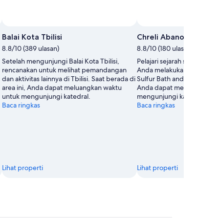
Foto
Terbuka
Balai Kota Tbilisi
Chreli Abano Sulfur B
oleh
8.8/10 (389 ulasan)
8.8/10 (180 ulasan)
Georgia
Setelah mengunjungi Balai Kota Tbilisi,
Pelajari sejarah setempat dar
Pictures
rencanakan untuk melihat pemandangan
Anda melakukan perjalanan
dan aktivitas lainnya di Tbilisi. Saat berada di
Sulfur Bath and Spa. Saat b
area ini, Anda dapat meluangkan waktu
Anda dapat meluangkan w
untuk mengunjungi katedral.
mengunjungi katedral.
Baca ringkas
Baca ringkas
Lihat properti
Lihat properti