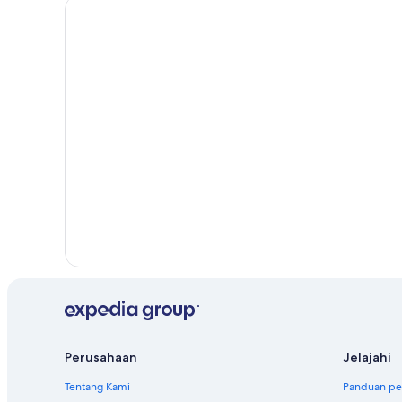
Hotel di Imereti
Hotel di Mtskheta-Mtianeti
Hotel di Samegrelo-Zemo Svaneti
Hotel Independent di Oni
Marriott Hotels & Resorts di Tbilisi
Palace Resorts di Tbilisi
Perusahaan
Jelajahi
Tentang Kami
Panduan per