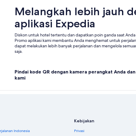
Hotel di Kakheti
Melangkah lebih jauh 
Hotel di Racha-Lechkhumi dan Low
aplikasi Expedia
Hotel di Shida Kartli
Hotels & Preference di Tbilisi
Diskon untuk hotel tertentu dan dapatkan poin ganda saat Anda 
Hotel Oakwood di Tbilisi
Promo aplikasi kami membantu Anda menghemat untuk perjala
dapat melakukan lebih banyak perjalanan dan mengelola semuan
saja.
Pindai kode QR dengan kamera perangkat Anda dan 
kami
Kebijakan
jalanan Indonesia
Privasi