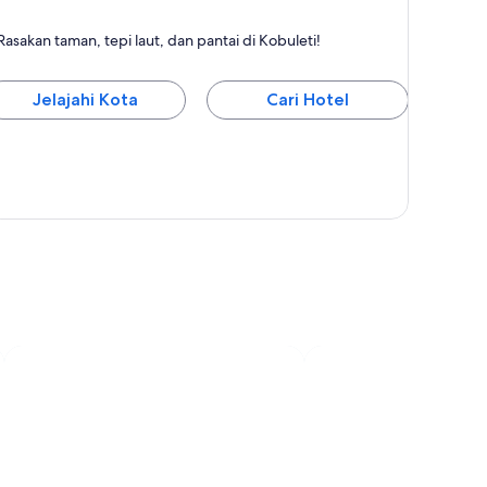
obuleti
Rasakan taman, tepi laut, dan pantai di Kobuleti!
erkenal dengan Pantai, Makan, dan Laut
Jelajahi Kota
Cari Hotel