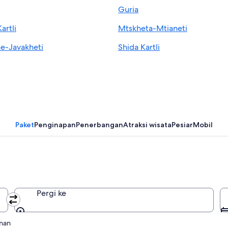
Guria
artli
Mtskheta-Mtianeti
e-Javakheti
Shida Kartli
Paket
Penginapan
Penerbangan
Atraksi wisata
Pesiar
Mobil
Pergi ke
Pergi ke
anan