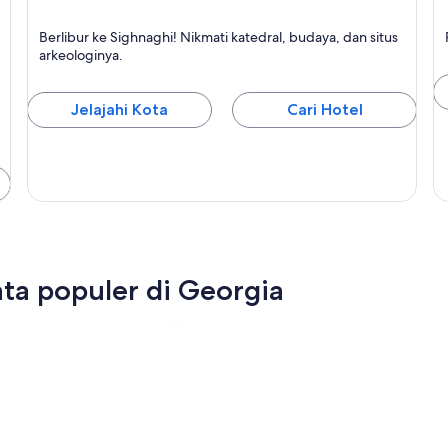
Sighnaghi
K
Berlibur ke Sighnaghi! Nikmati katedral, budaya, dan situs
Terkenal dengan Katedral, Gereja, dan Budaya
T
arkeologinya.
Jelajahi Kota
Cari Hotel
ta populer di Georgia