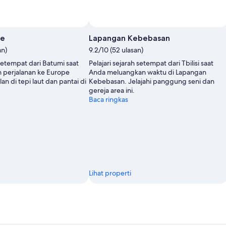
Foto oleh Georgia Pictures
re
Lapangan Kebebasan
an)
9.2/10 (52 ulasan)
 setempat dari Batumi saat
Pelajari sejarah setempat dari Tbilisi saat
 perjalanan ke Europe
Anda meluangkan waktu di Lapangan
lan di tepi laut dan pantai di
Kebebasan. Jelajahi panggung seni dan
gereja area ini.
Baca ringkas
Lihat properti