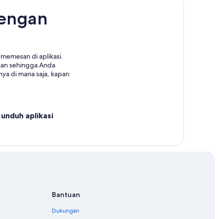
dengan
er Svaneti
memesan di aplikasi.
nan sehingga Anda
ya di mana saja, kapan
unduh aplikasi
Bantuan
Dukungan