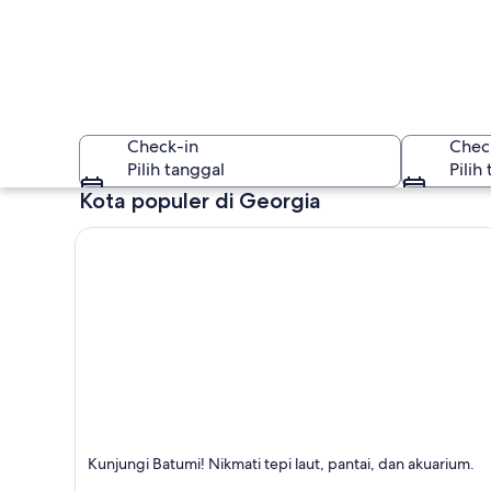
Check-in
Chec
Pilih tanggal
Pilih
Kota populer di Georgia
Georgia
Batumi
Kunjungi Batumi! Nikmati tepi laut, pantai, dan akuarium.
Terkenal dengan Pantai, Laut, dan Naik Kapal