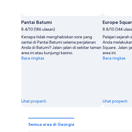
Pantai Batumi
Europe Squa
8.4/10 (186 ulasan)
8.8/10 (144 ulas
Kenapa tidak menghabiskan sore yang
Pelajari sejarah
santai di Pantai Batumi selama perjalanan
Anda melakukan
Anda di Batumi? Jalan-jalan di sekitar taman
Square. Jalan-ja
area ini atau kunjungi kasino.
area ini.
Baca ringkas
Baca ringkas
Lihat properti
Lihat properti
Semua area di Georgia