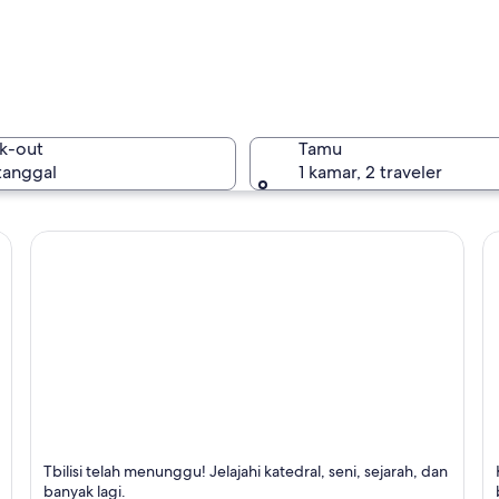
Georgia
k-out
Tamu
 tanggal
1 kamar, 2 traveler
Georgia
Tbilisi
K
Tbilisi telah menunggu! Jelajahi katedral, seni, sejarah, dan
Terkenal dengan Bersejarah, Katedral, dan Gereja
T
banyak lagi.