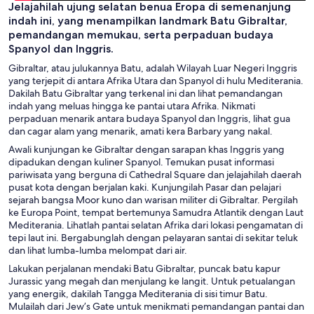
Jelajahilah ujung selatan benua Eropa di semenanjung
indah ini, yang menampilkan landmark Batu Gibraltar,
pemandangan memukau, serta perpaduan budaya
Spanyol dan Inggris.
Gibraltar, atau julukannya Batu, adalah Wilayah Luar Negeri Inggris
yang terjepit di antara Afrika Utara dan Spanyol di hulu Mediterania.
Dakilah Batu Gibraltar yang terkenal ini dan lihat pemandangan
indah yang meluas hingga ke pantai utara Afrika. Nikmati
perpaduan menarik antara budaya Spanyol dan Inggris, lihat gua
dan cagar alam yang menarik, amati kera Barbary yang nakal.
Awali kunjungan ke Gibraltar dengan sarapan khas Inggris yang
dipadukan dengan kuliner Spanyol. Temukan pusat informasi
pariwisata yang berguna di Cathedral Square dan jelajahilah daerah
pusat kota dengan berjalan kaki. Kunjungilah Pasar dan pelajari
sejarah bangsa Moor kuno dan warisan militer di Gibraltar. Pergilah
ke Europa Point, tempat bertemunya Samudra Atlantik dengan Laut
Mediterania. Lihatlah pantai selatan Afrika dari lokasi pengamatan di
tepi laut ini. Bergabunglah dengan pelayaran santai di sekitar teluk
dan lihat lumba-lumba melompat dari air.
Lakukan perjalanan mendaki Batu Gibraltar, puncak batu kapur
Jurassic yang megah dan menjulang ke langit. Untuk petualangan
yang energik, dakilah Tangga Mediterania di sisi timur Batu.
Mulailah dari Jew’s Gate untuk menikmati pemandangan pantai dan