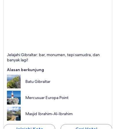
Gibraltar
Jelajahi Gibraltar: bar, monumen, tepi samudra, dan
Terkenal dengan Orang yang Ramah, Makan, dan
banyak lagi!
Bar
Alasan berkunjung
Batu Gibraltar
Mercusuar Europa Point
Masjid Ibrahim-Al-Ibrahim