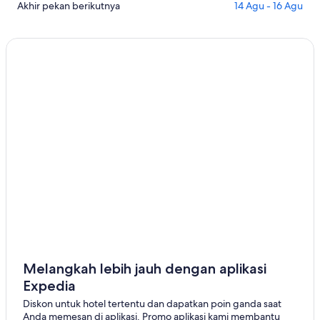
Fiord
di
Cek
Akhir pekan berikutnya
14 Agu - 16 Agu
untuk
Grise
harga
malam
Fiord
di
ini,
untuk
Grise
8
besok
Fiord
Agu
malam,
untuk
-
9
akhir
9
Agu
pekan
Agu
-
berikutnya,
10
14
Agu
Agu
-
16
Agu
Melangkah lebih jauh dengan aplikasi
Expedia
Diskon untuk hotel tertentu dan dapatkan poin ganda saat
Anda memesan di aplikasi. Promo aplikasi kami membantu