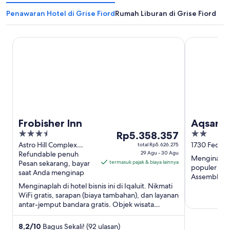
Penawaran Hotel di Grise Fiord
Rumah Liburan di Grise Fiord
Frobisher Inn
Aqsarniit H
Frobisher Inn
Aqsarni
3.5
Harga
2
Rp5.358.357
Centre
out
Rp5.358.357
out
Astro Hill Complex
1730 Federa
total Rp5.626.275
Iqaluit NU
Refundable penuh
29 Agu - 30 Agu
of
per
of
Menginaplah 
Pesan sekarang, bayar
termasuk pajak & biaya lainnya
5
malam
5
populer sepe
saat Anda menginap
dari
Assembly be
Menginaplah di hotel bisnis ini di Iqaluit. Nikmati
29
WiFi gratis, sarapan (biaya tambahan), dan layanan
Agu
antar-jemput bandara gratis. Objek wisata
hingga
populer seperti ...
30
8,2
/
10
Bagus Sekali! (92 ulasan)