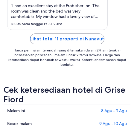
Agu
"I had an excellent stay at the Frobisher Inn. The
room was clean and the bed was very
comfortable. My window had a lovely view of
Hospital Hill! The on-site restaurant, The Frob, was
Diulas pada tanggal 19 Jul 2026
delicious. I tried the Arctic char one night for
dinner. The location of the hotel is great, as it's
walking distance ..."
Lihat total 11 properti di Nunavut
Harga per malam terendah yang ditemukan dalam 24 jam terakhir
berdasarkan pencarian 1 malam untuk 2 tamu dewasa. Harga dan
ketersediaan dapat berubah sewaktu-waktu. Ketentuan tambahan dapat
berlaku.
Cek ketersediaan hotel di Grise
Fiord
Cek
Malam ini
8 Agu - 9 Agu
harga
di
Cek
Besok malam
9 Agu - 10 Agu
Grise
harga