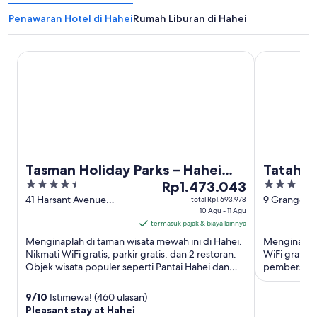
Penawaran Hotel di Hahei
Rumah Liburan di Hahei
Tasman Holiday Parks – Hahei Beach
Tatahi Lodg
Tasman Holiday Parks – Hahei
Tatahi 
4.5
Harga
3
Beach
Rp1.473.043
out
Rp1.473.043
out
41 Harsant Avenue
9 Grange R
total Rp1.693.978
Hahei
10 Agu - 11 Agu
of
per
of
termasuk pajak & biaya lainnya
5
malam
5
Menginaplah di taman wisata mewah ini di Hahei.
Menginaplah
dari
Nikmati WiFi gratis, parkir gratis, dan 2 restoran.
WiFi gratis, 
10
Objek wisata populer seperti Pantai Hahei dan
pembersihan
Agu
Katedral Cove ...
Pantai Hahei
hingga
9
/
10
Istimewa! (460 ulasan)
11
Pleasant stay at Hahei