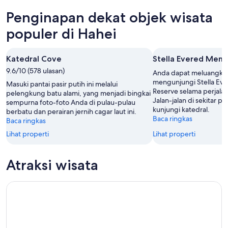
ini,
untuk
di
Penginapan dekat objek wisata
7
besok
Hahei
Agu
malam,
untuk
populer di Hahei
-
8
akhir
8
Agu
pekan
Katedral Cove
Stella Evered Memo
Agu
-
ini,
9.6/10 (578 ulasan)
9
7
Anda dapat meluangka
Agu
Agu
mengunjungi Stella Eve
Masuki pantai pasir putih ini melalui
Reserve selama perjala
-
pelengkung batu alami, yang menjadi bingkai
Jalan-jalan di sekitar pan
sempurna foto-foto Anda di pulau-pulau
9
kunjungi katedral.
berbatu dan perairan jernih cagar laut ini.
Agu
Baca ringkas
Baca ringkas
Lihat properti
Lihat properti
Atraksi wisata
Whitianga: Pelayaran 2 Jam ke Cathedral Cove dan Pantai Vu