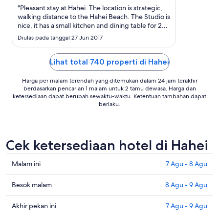
Agu
"Pleasant stay at Hahei. The location is strategic,
walking distance to the Hahei Beach. The Studio is
nice, it has a small kitchen and dining table for 2
persons.Since my stay was not in peak
Diulas pada tanggal 27 Jun 2017
season(Winter time), it was quiet at night and you
can hear the waves sound from the beach.
Overall, ..."
Lihat total 740 properti di Hahei
Harga per malam terendah yang ditemukan dalam 24 jam terakhir
berdasarkan pencarian 1 malam untuk 2 tamu dewasa. Harga dan
ketersediaan dapat berubah sewaktu-waktu. Ketentuan tambahan dapat
berlaku.
Cek ketersediaan hotel di Hahei
Cek
Malam ini
7 Agu - 8 Agu
harga
di
Cek
Besok malam
8 Agu - 9 Agu
Hahei
harga
untuk
di
Cek
Akhir pekan ini
7 Agu - 9 Agu
malam
Hahei
harga