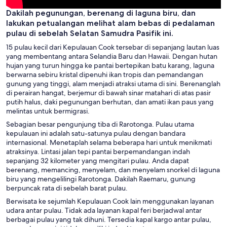
Dakilah pegunungan, berenang di laguna biru, dan
lakukan petualangan melihat alam bebas di pedalaman
pulau di sebelah Selatan Samudra Pasifik ini.
15 pulau kecil dari Kepulauan Cook tersebar di sepanjang lautan luas
yang membentang antara Selandia Baru dan Hawaii. Dengan hutan
hujan yang turun hingga ke pantai bertepikan batu karang, laguna
berwarna sebiru kristal dipenuhi ikan tropis dan pemandangan
gunung yang tinggi, alam menjadi atraksi utama di sini. Berenanglah
di perairan hangat, berjemur di bawah sinar matahari di atas pasir
putih halus, daki pegunungan berhutan, dan amati ikan paus yang
melintas untuk bermigrasi.
Sebagian besar pengunjung tiba di Rarotonga. Pulau utama
kepulauan ini adalah satu-satunya pulau dengan bandara
internasional. Menetaplah selama beberapa hari untuk menikmati
atraksinya. Lintasi jalan tepi pantai berpemandangan indah
sepanjang 32 kilometer yang mengitari pulau. Anda dapat
berenang, memancing, menyelam, dan menyelam snorkel di laguna
biru yang mengelilingi Rarotonga. Dakilah Raemaru, gunung
berpuncak rata di sebelah barat pulau.
Berwisata ke sejumlah Kepulauan Cook lain menggunakan layanan
udara antar pulau. Tidak ada layanan kapal feri berjadwal antar
berbagai pulau yang tak dihuni. Tersedia kapal kargo antar pulau,