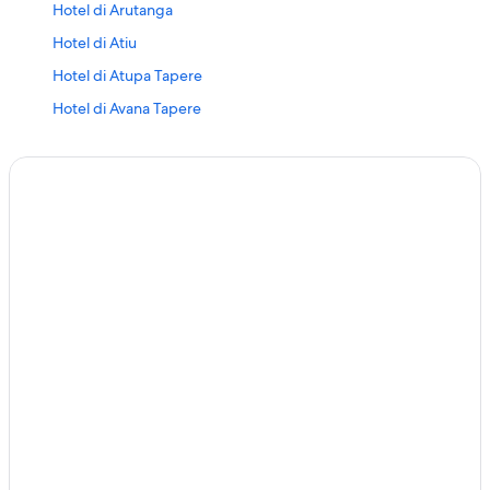
Hotel di Arutanga
Hotel di Atiu
Hotel di Atupa Tapere
Hotel di Avana Tapere
Hotel Bintang 2 di Aitutaki
Hotel Bintang 4 di Palmerston Island
Hotel di Ivirua
Hotel di Mangaia
Hotel di Mitiaro
Hotel di Ngatangiia
Hotel di Oneroa
Hotel di Palmerston Island
Hotel di Penrhyn Atoll
Hotel di Pukapuka
Hotel di Rakahanga