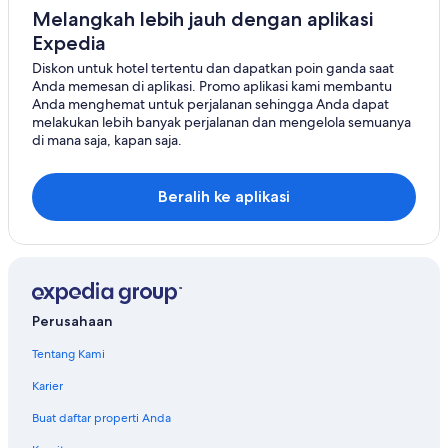
Hotel di Rarotonga
Melangkah lebih jauh dengan aplikasi
Expedia
Hotel di Suwarrow
Diskon untuk hotel tertentu dan dapatkan poin ganda saat
Hotel di Tekopua
Anda memesan di aplikasi. Promo aplikasi kami membantu
Hotel di Tokerau Tapere
Anda menghemat untuk perjalanan sehingga Anda dapat
melakukan lebih banyak perjalanan dan mengelola semuanya
di mana saja, kapan saja.
Beralih ke aplikasi
Perusahaan
Tentang Kami
Karier
Buat daftar properti Anda