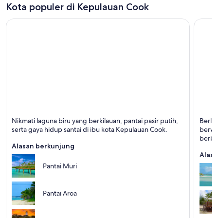
Kota populer di Kepulauan Cook
Rarotonga
Aitutak
Nikmati laguna biru yang berkilauan, pantai pasir putih,
Berli
Terkenal dengan Pantai, Kepulauan, dan Snorkeling
Terken
serta gaya hidup santai di ibu kota Kepulauan Cook.
berwa
Kepul
berbe
Alasan berkunjung
nan m
Alasa
Pantai Muri
Pantai Aroa