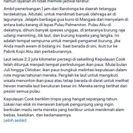
namun layanan ini tidak memiliki jadwal teratur.
Ambil penerbangan 1 jam dari Rarotonga ke daerah tetangga
terdekatnya, Aitutaki, untuk menikmati banyak olahraga air di
lagunanya. Jelajahi berbagai gua kuno di Mangaia dan menyelam di
antara batu karang di lepas Pulau Palmerston. Pulau Atiu di
dekatnya, dihuni banyak spesies unggas, di antaranya burung raja
udang meninting, itik laut, dan burung kopeka yang langka. Ini
adalah tempat sempurna untuk menjadi pengamat burung, jika
Anda masih awam di bidang ini. Saat berada di sini, ikuti tur ke
Pabrik Kopi Atiu dan perkebunannya.
Laut seluas 2,2 juta kilometer persegi di sekeliling Kepulauan Cook
telah ditunjuk menjadi tempat perlindungan ikan paus. Mulai bulan
Juli hingga Oktober, ikan paus bungkuk melintasi kepulauan dalam
rute migrasi tahunan mereka. Pergilah ke laut untuk mengikuti
wisata menonton ikan paus atau tetap berada di darat untuk melihat
hewan mamalia laut berukuran besar ini. Mereka sering terlihat dari
pesisir semua pulau.
Kepulauan Cook beriklim tropis yang hangat sepanjang tahun.
Lokasi nan elok ini menawan banyak pengunjung yang ingin
berbulan madu serta mereka yang berlibur untuk menikmati alam
bebas, keelokan, dan kedamaiannya.
Lebih sedikit