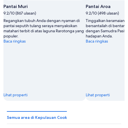
Pantai Muri
Pantai Aroa
9.2/10 (867 ulasan)
9.2/10 (498 ulasan)
Regangkan tubuh Anda dengan nyaman di
Tinggalkan keramaian 
pantai seputih tulang seraya menyaksikan
bersantailah di bentang
matahari terbit di atas laguna Rarotonga yang
dengan Samudra Pasifik 
populer.
hadapan Anda.
Baca ringkas
Baca ringkas
Lihat properti
Lihat properti
Semua area di Kepulauan Cook