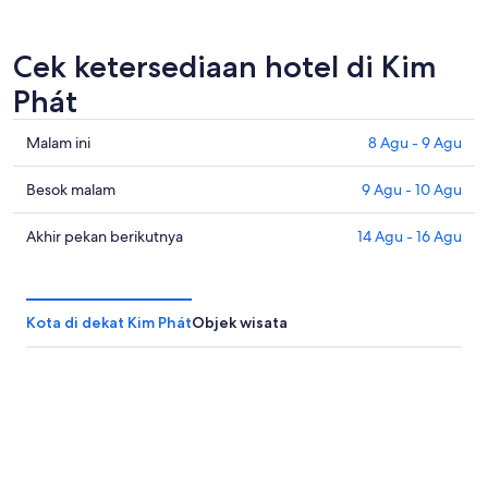
Cek ketersediaan hotel di Kim
Phát
Cek
Malam ini
8 Agu - 9 Agu
harga
di
Cek
Besok malam
9 Agu - 10 Agu
Kim
harga
Phát
di
Cek
Akhir pekan berikutnya
14 Agu - 16 Agu
untuk
Kim
harga
malam
Phát
di
ini,
untuk
Kim
Kota di dekat Kim Phát
Objek wisata
8
besok
Phát
Agu
malam,
untuk
-
9
akhir
9
Agu
pekan
Agu
-
berikutnya,
10
14
Agu
Agu