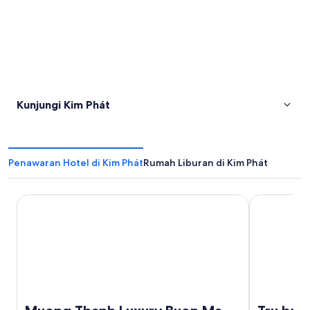
Kunjungi Kim Phát
Penawaran Hotel di Kim Phát
Rumah Liburan di Kim Phát
Muong Thanh Luxury Buon Ma Thuot
Tru by Hilt