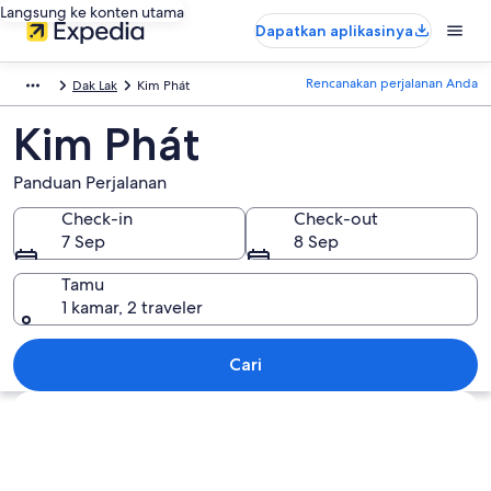
Langsung ke konten utama
Dapatkan aplikasinya
Rencanakan perjalanan Anda
Dak Lak
Kim Phát
Kim Phát
Panduan Perjalanan
Check-in
Check-out
7 Sep
8 Sep
Tamu
1 kamar, 2 traveler
Cari
Jelajahi peta