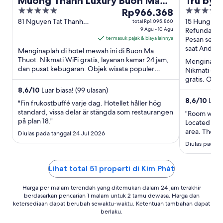
Muong Thanh Luxury Buon Ma
Tru by 
5
Harga
4
Thuot
Rp966.368
City Ce
out
Rp966.368
out
81 Nguyen Tat Thanh
15 Hung Vuo
total Rp1.095.860
Buon Ma Thuot Dak Lak
9 Agu - 10 Agu
Buon Ma Th
Refundable
of
per
of
termasuk pajak & biaya lainnya
Pesan sekar
5
malam
5
saat Anda 
Menginaplah di hotel mewah ini di Buon Ma
dari
Thuot. Nikmati WiFi gratis, layanan kamar 24 jam,
Menginaplah 
9
dan pusat kebugaran. Objek wisata populer
Nikmati sara
Agu
seperti Museum Dunia Kopi ...
gratis. Obje
hingga
Dhong dan T
8,6
/
10
Luar biasa! (99 ulasan)
10
8,6
/
10
Luar 
"Fin frukostbuffé varje dag. Hotellet håller hög
Agu
standard, vissa delar är stängda som restaurangen
"Room was cl
på plan 18."
Located insi
area. The are
Diulas pada tanggal 24 Jul 2026
Diulas pada t
Lihat total 51 properti di Kim Phát
Harga per malam terendah yang ditemukan dalam 24 jam terakhir
berdasarkan pencarian 1 malam untuk 2 tamu dewasa. Harga dan
ketersediaan dapat berubah sewaktu-waktu. Ketentuan tambahan dapat
berlaku.