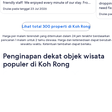
friendly staff. We enjoyed every minute of our stay. From
droppin
9
the moment we stepped foot on Koh Rong, they
need fix
Diulas pada tanggal 23 Jul 2026
Agu
welcomed us with open arms, they took care of us
cool air 
Diulas pa
starting with pick up from the pier and ..."
was reli
TLC to br
Lihat total 300 properti di Koh Rong
Harga per malam terendah yang ditemukan dalam 24 jam terakhir berdasarkan
pencarian 1 malam untuk 2 tamu dewasa. Harga dan ketersediaan dapat berubah
sewaktu-waktu. Ketentuan tambahan dapat berlaku.
Penginapan dekat objek wisata
populer di Koh Rong