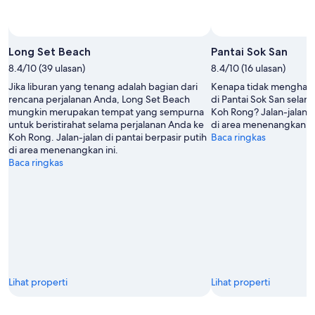
Foto oleh Chindavone Khounsathone
Foto
Terbuka
Long Set Beach
Pantai Sok San
oleh
8.4/10 (39 ulasan)
8.4/10 (16 ulasan)
Chindavone
Jika liburan yang tenang adalah bagian dari
Kenapa tidak menghabis
Khounsathone
rencana perjalanan Anda, Long Set Beach
di Pantai Sok San selam
mungkin merupakan tempat yang sempurna
Koh Rong? Jalan-jalan d
untuk beristirahat selama perjalanan Anda ke
di area menenangkan in
Koh Rong. Jalan-jalan di pantai berpasir putih
Baca ringkas
di area menenangkan ini.
Baca ringkas
Lihat properti
Lihat properti