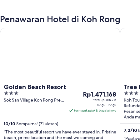
Penawaran Hotel di Koh Rong
Golden Beach Resort
Tree Hou
Golden Beach Resort
Tree
3
Harga
3
Rp1.471.168
out
Rp1.471.168
out
Sok San Village Koh Rong Preah
Koh Tou
total Rp1.815.715
Sihanouk
8 Agu - 9 Agu
Koh Ron
Refunda
of
per
of
termasuk pajak & biaya lainnya
Pesan se
5
malam
5
Anda m
dari
10
/
10
Sempurna! (71 ulasan)
8
7,2
/
10
B
"The most beautiful resort we have ever stayed in. Pristine
Agu
beach, prime location and the most welcoming and
"Positiv
hingga