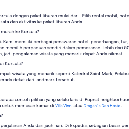
rcula dengan paket liburan mulai dari . Pilih rental mobil, h
ata dan aktivitas ke paket liburan Anda.
 murah ke Korcula?
 sini. Kami memiliki berbagai penawaran hotel, penerbangan, 
n memilih perpaduan sendiri dalam pemesanan. Lebih dari 5
n, jadi pengalaman wisata yang menarik dapat Anda nikmati.
di Korcula?
empat wisata yang menarik seperti Katedral Saint Mark, Pelab
berada dekat dari landmark tersebut.
rapa contoh pilihan yang selalu laris di Pupnat neighborhoo
an untuk memesan kamar di
atau
.
Villa Vinni
Dragan´s Den Hostel
a?
lih perjalanan Anda dari jauh hari. Di Expedia, sebagian besar p