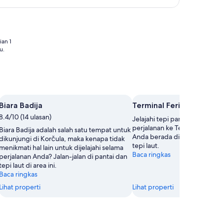
an 1
u.
Biara Badija
Terminal Feri Korčula
8.4/10 (14 ulasan)
Jelajahi tepi pantai di Korču
perjalanan ke Terminal Feri K
Biara Badija adalah salah satu tempat untuk
Anda berada di area ini, berja
dikunjungi di Korčula, maka kenapa tidak
tepi laut.
menikmati hal lain untuk dijelajahi selama
Baca ringkas
perjalanan Anda? Jalan-jalan di pantai dan
tepi laut di area ini.
Baca ringkas
Lihat properti
Lihat properti