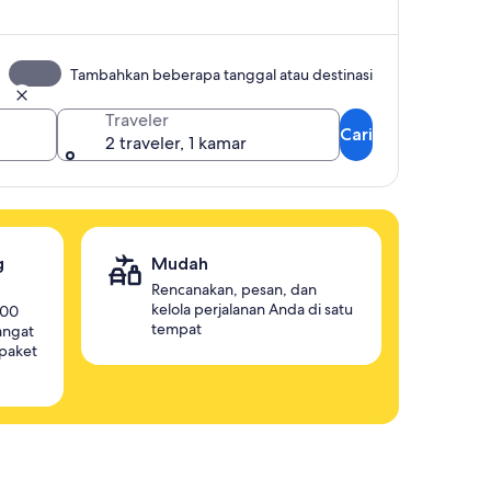
Tambahkan beberapa tanggal atau destinasi
Traveler
Cari
2 traveler, 1 kamar
g
Mudah
Rencanakan, pesan, dan
kelola perjalanan Anda di satu
000
tempat
sangat
paket