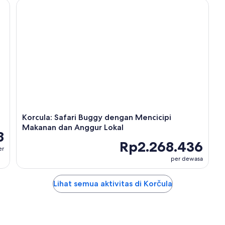
Korcula: Safari Buggy dengan Mencicipi Makanan dan An
Korcula: Safari Buggy dengan Mencicipi
Makanan dan Anggur Lokal
8
Rp2.268.436
er
per dewasa
Lihat semua aktivitas di Korčula