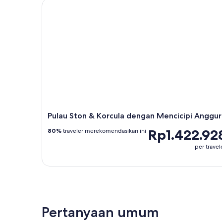
Pulau Ston & Korcula dengan Mencicipi Anggur
Pulau Ston & Korcula dengan Mencicipi Anggur
Rp1.422.92
80%
traveler merekomendasikan ini
per travel
Pertanyaan umum