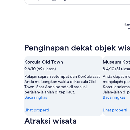
Har
m
Penginapan dekat objek wis
Korcula Old Town
Museum Kot
9.6/10 (69 ulasan)
8.4/10 (31 ulas
Pelajari sejarah setempat dari Korčula saat
Anda dapat me
Anda meluangkan waktu di Korcula Old
menjelajahi p
Town. Saat Anda berada di area ini,
Korcula selama
berjalan-jalanlah di tepi laut.
Jalan-jalan di p
Baca ringkas
Baca ringkas
Lihat properti
Lihat properti
Atraksi wisata