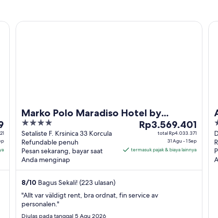
Marko Polo Maradiso Hotel by Aminess
Am
Marko Polo Maradiso Hotel by
4
Harga
4
9
Aminess
Rp3.569.401
out
Rp3.569.401
o
Setaliste F. Krsinica 33 Korcula
D
21
total Rp4.033.371
ep
Refundable penuh
31 Agu - 1 Sep
R
of
per
o
ya
Pesan sekarang, bayar saat
termasuk pajak & biaya lainnya
P
5
malam
5
Anda menginap
A
dari
31
8
/
10
Bagus Sekali! (223 ulasan)
Agu
hingga
"Allt var väldigt rent, bra ordnat, fin service av
personalen."
1
Sep
Diulas pada tanggal 5 Agu 2026