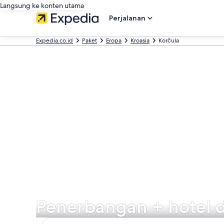
Langsung ke konten utama
Perjalanan
Expedia.co.id
Paket
Eropa
Kroasia
Korčula
Penerbangan + hotel d