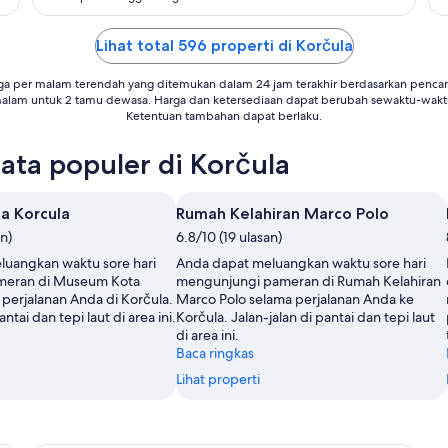
Lihat total 596 properti di Korčula
ga per malam terendah yang ditemukan dalam 24 jam terakhir berdasarkan pencari
alam untuk 2 tamu dewasa. Harga dan ketersediaan dapat berubah sewaktu-wakt
Ketentuan tambahan dapat berlaku.
ata populer di Korčula
a Korcula
Rumah Kelahiran Marco Polo
an)
6.8/10 (19 ulasan)
luangkan waktu sore hari
Anda dapat meluangkan waktu sore hari
ameran di Museum Kota
mengunjungi pameran di Rumah Kelahiran
 perjalanan Anda di Korčula.
Marco Polo selama perjalanan Anda ke
antai dan tepi laut di area ini.
Korčula. Jalan-jalan di pantai dan tepi laut
di area ini.
Baca ringkas
Lihat properti