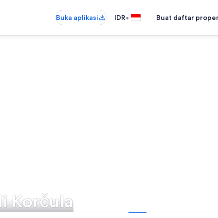
•
Buka aplikasi
IDR
Buat daftar prope
i Korčula