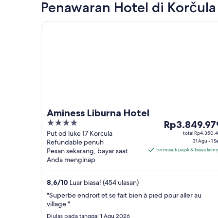
Penawaran Hotel di Korčula
Aminess Liburna Hotel
Aminess Liburna Hotel
4
Harga
Rp3.849.97
out
Rp3.849.979
Put od luke 17 Korcula
total Rp4.350.4
Refundable penuh
31 Agu - 1 S
of
per
Pesan sekarang, bayar saat
termasuk pajak & biaya lainn
5
malam
Anda menginap
dari
31
8,6
/
10
Luar biasa! (454 ulasan)
Agu
hingga
"Superbe endroit et se fait bien à pied pour aller au
village."
1
Sep
Diulas pada tanggal 1 Agu 2026