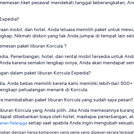
memesan tiket pesawat mendekati tanggal keberangkatan, A
 Expedia?
an mobil, dan hotel. Anda leluasa memilih paket untuk mewuju
ngkap. Nikmati diskon yang tak Anda jumpai di tempat lain sela
emesan paket liburan Korcula ?
ia. Penerbangan, hotel, dan rental mobil tersedia untuk And
nda karena semakin lengkap isinya, Anda akan mendapat sem
gan dalam paket liburan Korcula Expedia?
edia. Anda bebas memilih karena kami memiliki lebih dari 500
lengkapi petualangan menarik di Korcula.
saya membatalkan paket liburan Korcula yang sudah saya pesan?
liburan Korcula yang Anda pilih. Jika Anda memesannya kuran
 dapat dibebankan biaya oleh hotel, maskapai penerbangan, a
setiap saat apabila Anda ingin mengubah sesuatu
yanan Pelangga
kan dengan harga komponen yang sama yang dipesan secara terpisah.